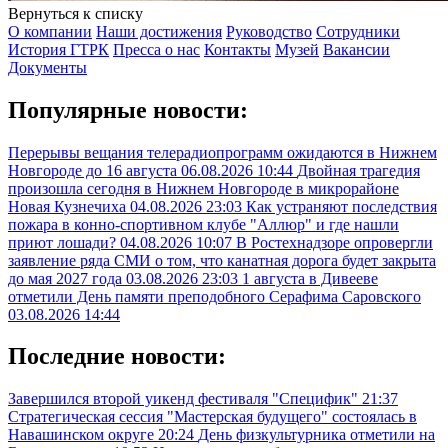
Вернуться к списку
О компании
Наши достижения
Руководство
Сотрудники
История ГТРК
Пресса о нас
Контакты
Музей
Вакансии
Документы
Популярные новости:
Перерывы вещания телерадиопрограмм ожидаются в Нижнем
Новгороде до 16 августа
06.08.2026 10:44
Двойная трагедия
произошла сегодня в Нижнем Новгороде в микрорайоне
Новая Кузнечиха
04.08.2026 23:03
Как устраняют последствия
пожара в конно-спортивном клубе "Аллюр" и где нашли
приют лошади?
04.08.2026 10:07
В Ростехнадзоре опровергли
заявление ряда СМИ о том, что канатная дорога будет закрыта
до мая 2027 года
03.08.2026 23:03
1 августа в Дивееве
отметили День памяти преподобного Серафима Саровского
03.08.2026 14:44
Последние новости:
Завершился второй уикенд фестиваля "Специфик"
21:37
Стратегическая сессия "Мастерская будущего" состоялась в
Навашинском округе
20:24
День физкультурника отметили на