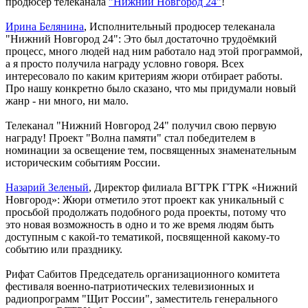
продюсер телеканала
"Нижний Новгород 24"
!
Ирина Белянина
, Исполнительный продюсер телеканала
"Нижний Новгород 24": Это был достаточно трудоёмкий
процесс, много людей над ним работало над этой программой,
а я просто получила награду условно говоря. Всех
интересовало по каким критериям жюри отбирает работы.
Про нашу конкретно было сказано, что мы придумали новый
жанр - ни много, ни мало.
Телеканал "Нижний Новгород 24" получил свою первую
награду! Проект "Волна памяти" стал победителем в
номинации за освещение тем, посвященных знаменательным
историческим событиям России.
Назарий Зеленый
, Директор филиала ВГТРК ГТРК «Нижний
Новгород»: Жюри отметило этот проект как уникальный с
просьбой продолжать подобного рода проекты, потому что
это новая возможность в одно и то же время людям быть
доступным с какой-то тематикой, посвященной какому-то
событию или празднику.
Рифат Сабитов Председатель организационного комитета
фестиваля военно-патриотических телевизионных и
радиопрограмм "Щит России", заместитель генерального