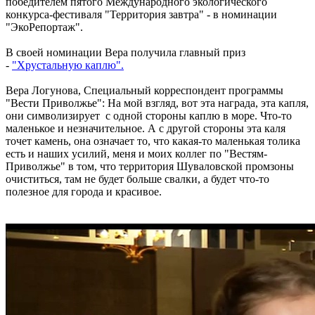
победителем пятого Международного экологического
конкурса-фестиваля "Территория завтра" - в номинации
"ЭкоРепортаж".
В своей номинации Вера получила главный приз
-
"Хрустальную каплю".
Вера Логунова, Специальный корреспондент программы
"Вести Приволжье": На мой взгляд, вот эта награда, эта капля,
они символизирует с одной стороны каплю в море. Что-то
маленькое и незначительное. А с другой стороны эта каля
точет камень, она означает то, что какая-то маленькая толика
есть и наших усилий, меня и моих коллег по "Вестям-
Приволжье" в том, что территория Шуваловской промзоны
очиститься, там не будет больше свалки, а будет что-то
полезное для города и красивое.