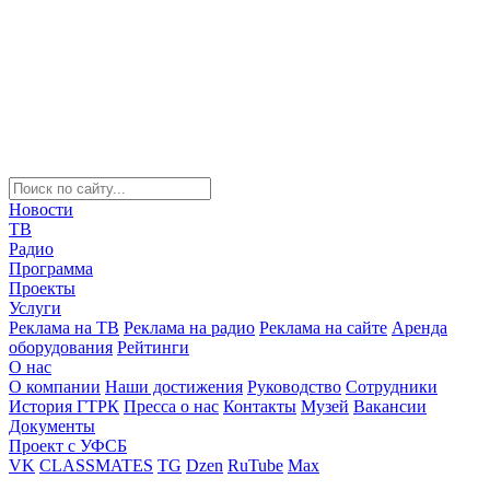
Новости
ТВ
Радио
Программа
Проекты
Услуги
Реклама на ТВ
Реклама на радио
Реклама на сайте
Аренда
оборудования
Рейтинги
О нас
О компании
Наши достижения
Руководство
Сотрудники
История ГТРК
Пресса о нас
Контакты
Музей
Вакансии
Документы
Проект с УФСБ
VK
CLASSMATES
TG
Dzen
RuTube
Max