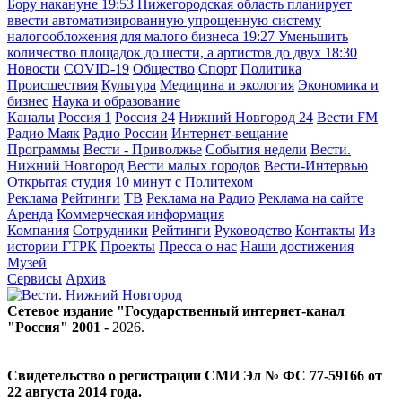
Бору накануне
19:53
Нижегородская область планирует
ввести автоматизированную упрощенную систему
налогообложения для малого бизнеса
19:27
Уменьшить
количество площадок до шести, а артистов до двух
18:30
Новости
COVID-19
Общество
Спорт
Политика
Происшествия
Культура
Медицина и экология
Экономика и
бизнес
Наука и образование
Каналы
Россия 1
Россия 24
Нижний Новгород 24
Вести FM
Радио Маяк
Радио России
Интернет-вещание
Программы
Вести - Приволжье
События недели
Вести.
Нижний Новгород
Вести малых городов
Вести-Интервью
Открытая студия
10 минут с Политехом
Реклама
Рейтинги
ТВ
Реклама на Радио
Реклама на сайте
Аренда
Коммерческая информация
Компания
Сотрудники
Рейтинги
Руководство
Контакты
Из
истории ГТРК
Проекты
Пресса о нас
Наши достижения
Музей
Сервисы
Архив
Сетевое издание "Государственный интернет-канал
"Россия" 2001 -
2026
.
Свидетельство о регистрации СМИ Эл № ФС 77-59166 от
22 августа 2014 года.