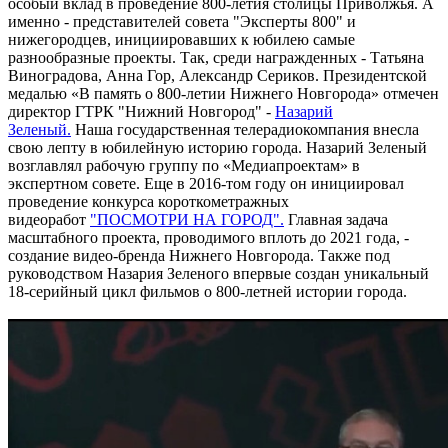
особый вклад в проведение 800-летия столицы Приволжья. А
именно - представителей совета "Эксперты 800" и
нижегородцев, инициировавших к юбилею самые
разнообразные проекты. Так, среди награжденных - Татьяна
Виноградова, Анна Гор, Александр Сериков. Президентской
медалью «В память о 800-летии Нижнего Новгорода» отмечен
директор ГТРК "Нижний Новгород" -
Назарий
Зеленый.
Наша государственная телерадиокомпания внесла
свою лепту в юбилейную историю города. Назарий Зеленый
возглавлял рабочую группу по «Медиапроектам» в
экспертном совете. Еще в 2016-том году он инициировал
проведение конкурса короткометражных
видеоработ
"ПОСМОТРИ НА ГОРОД".
Главная задача
масштабного проекта, проводимого вплоть до 2021 года, -
создание видео-бренда Нижнего Новгорода. Также под
руководством Назария Зеленого впервые создан уникальный
18-серийный цикл фильмов о 800-летней истории города.