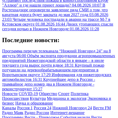
устраняют последствия пожара в конно-спортивном клубе
"Аллюр" и где нашли приют лошади?
04.08.2026 10:07
В
Ростехнадзоре опровергли заявление ряда СМИ о том, что
канатная дорога будет закрыта до мая 2027 года
03.08.2026
23:03
Четыре человека пострадали в аварии на трассе М-7 в
Кстовском округе
01.08.2026 16:44
Двоих утопающих спасли
сегодня ночью в Нижнем Новгороде
01.08.2026 11:28
Последние новости:
Программа передач телеканала “Нижний Новгород 24” на 8
августа
06:00
Объём экспорта продукции агропромышленных
предприятий Нижегородской области в январе – в июле
текущего года вырос почти вдвое
18:31
Крупный пожар
потушили на деревообрабатывающем предприятии в
Воротынском округе
17:29
Информация для нижегородских
автомобилистов
16:31
Крупнейшее депо в России -
трамвайное депо номер два в Нижнем Новгороде -
реконструируют
15:27
Новости
COVID-19
Общество
Спорт
Политика
Происшествия
Культура
Медицина и экология
Экономика и
бизнес
Наука и образование
Каналы
Россия 1
Россия 24
Нижний Новгород 24
Вести FM
Радио Маяк
Радио России
Интернет-вещание
Программы
Вести - Приволжье
События недели
Вести.