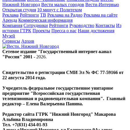
Нижний Новгород
Вести малых городов
Вести-Интервью
Открытая студия
10 минут с Политехом
Реклама
Рейтинги
ТВ
Реклама на Радио
Реклама на сайте
Аренда
Коммерческая информация
Компания
Сотрудники
Рейтинги
Руководство
Контакты
Из
истории ГТРК
Проекты
Пресса о нас
Наши достижения
Музей
Сервисы
Архив
Сетевое издание "Государственный интернет-канал
"Россия" 2001 -
2026
.
Свидетельство о регистрации СМИ Эл № ФС 77-59166 от
22 августа 2014 года.
Учредитель федеральное государственное унитарное
предприятие "Всероссийская государственная
телевизионная и радиовещательная компания". Главный
редактор – Елена Валерьевна Панина.
Редактор сайта ГТРК "Нижний Новгород" Макарова
Альбина Владимировна
Тел. +7(831) 434-01-93
Адрес: г.Нижний Новгород, ул.Белинского 9А; адрес