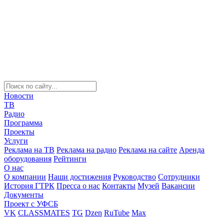
Новости
ТВ
Радио
Программа
Проекты
Услуги
Реклама на ТВ
Реклама на радио
Реклама на сайте
Аренда
оборудования
Рейтинги
О нас
О компании
Наши достижения
Руководство
Сотрудники
История ГТРК
Пресса о нас
Контакты
Музей
Вакансии
Документы
Проект с УФСБ
VK
CLASSMATES
TG
Dzen
RuTube
Max