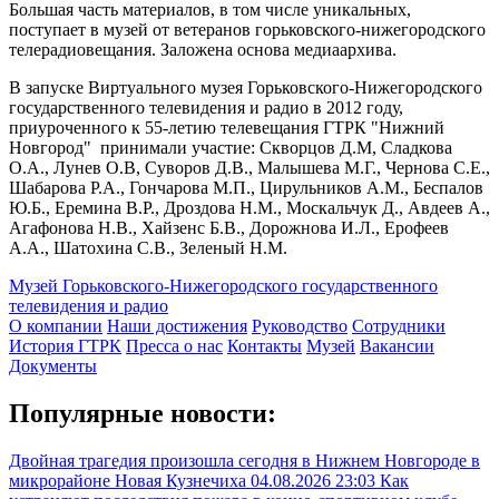
Большая часть материалов, в том числе уникальных,
поступает в музей от ветеранов горьковского-нижегородского
телерадиовещания. Заложена основа медиаархива.
В запуске Виртуального музея Горьковского-Нижегородского
государственного телевидения и радио в 2012 году,
приуроченного к 55-летию телевещания ГТРК "Нижний
Новгород" принимали участие: Скворцов Д.М, Сладкова
О.А., Лунев О.В, Суворов Д.В., Малышева М.Г., Чернова С.Е.,
Шабарова Р.А., Гончарова М.П., Цирульников А.М., Беспалов
Ю.Б., Еремина В.Р., Дроздова Н.М., Москальчук Д., Авдеев А.,
Агафонова Н.В., Хайзенс Б.В., Дорожнова И.Л., Ерофеев
А.А., Шатохина С.В., Зеленый Н.М.
Музей Горьковского-Нижегородского государственного
телевидения и радио
О компании
Наши достижения
Руководство
Сотрудники
История ГТРК
Пресса о нас
Контакты
Музей
Вакансии
Документы
Популярные новости:
Двойная трагедия произошла сегодня в Нижнем Новгороде в
микрорайоне Новая Кузнечиха
04.08.2026 23:03
Как