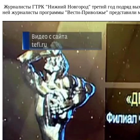
Журналисты ГТРК "Нижний Новгород" третий год подряд выхо
ней журналисты программы "Вести-Приволжье" представили ма