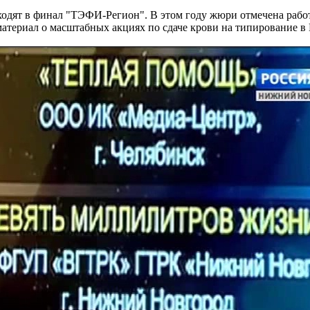
дят в финал "ТЭФИ-Регион". В этом году жюри отмечена работ
териал о масштабных акциях по сдаче крови на типирование в