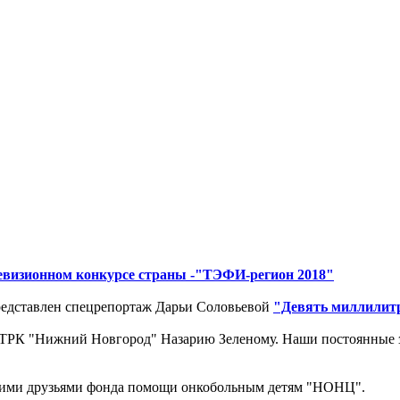
евизионном конкурсе страны -"ТЭФИ-регион 2018"
редставлен спецрепортаж Дарьи Соловьевой
"Девять миллилит
 ГТРК "Нижний Новгород" Назарию Зеленому. Наши постоянные 
щими друзьями фонда помощи онкобольным детям "НОНЦ".