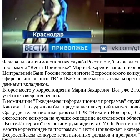
Федеральная антимонопольная служба России опубликовала сп
программы "Вести-Приволжье" Мария Захаревич заняли перво
Центральный Банк России подвел итоги Всероссийского конку
эфире регионального ТВ" в ПФО первое место заняла коррес
данными вкладчиков.
Второе место у корреспондента Марии Захаревич. Вот уже 2 г
учебные заведения региона.
В номинации "Ежедневная информационная программа" служба
Кавказа". На суд жюри был представлен вечерний выпуск нов
Сразу две телевизионные работы ГТРК "Нижний Новгород" бы
ежегодного конкурса на лучшее освещение деятельности обла
"Вести-Интервью" с участием руководителя СУ СК России по 
Работа корреспондента программы "Вести-Приволжье" Екатери
Всероссийском конкурсе телевизионных фильмов и программ 