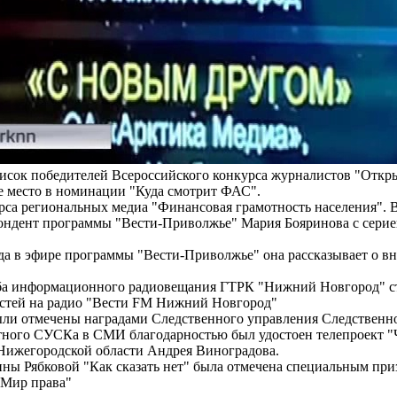
исок победителей Всероссийского конкурса журналистов "Откры
е место в номинации "Куда смотрит ФАС".
рса региональных медиа "Финансовая грамотность населения".
пондент программы "Вести-Приволжье" Мария Бояринова с сери
ода в эфире программы "Вести-Приволжье" она рассказывает о 
 информационного радиовещания ГТРК "Нижний Новгород" стал
остей на радио "Вести FM Нижний Новгород"
ли отмечены наградами Следственного управления Следственно
стного СУСКа в СМИ благодарностью был удостоен телепроект 
Нижегородской области Андрея Виноградова.
ны Рябковой "Как сказать нет" была отмечена специальным при
"Мир права"