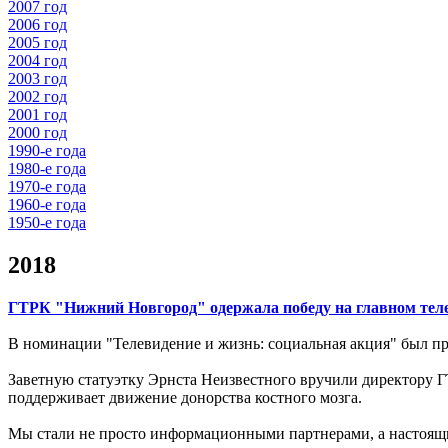
2007 год
2006 год
2005 год
2004 год
2003 год
2002 год
2001 год
2000 год
1990-е года
1980-е года
1970-е года
1960-е года
1950-е года
2018
ГТРК "Нижний Новгород" одержала победу на главном тел
В номинации "Телевидение и жизнь: социальная акция" был п
Заветную статуэтку Эрнста Неизвестного вручили директору
поддерживает движение донорства костного мозга.
Мы стали не просто информационными партнерами, а настоя