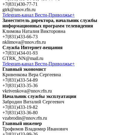
+7(831)430-77-71
gtrk@nnov.rfn.ru
Telegram-канал Вести-Приволжье+
Заместитель директора, начальник службы
информационных программ телевидения
Климова Наталия Викторовна
+7(831)433-66-73
nklimova@nnov.rfn.ru
Cлужба Интернет-вещания
+7(831)434-01-93
GTRK_NN@mail.ru
Telegram-канал Вести-Приволжье+
Главный экономист
Кривенкова Вера Сергеевна
+7(831)433-54-89
+7(831)433-35-36
vkrivenkova@nnov.rfn.ru
Начальник службы эксплуатации
Забродин Виталий Сергеевич
+7(831)433-19-82
+7(831)433-36-80
vzabrodin@nnov.rfn.ru
Главный инженер
Трофимов Владимир Иванович
+7(831)433-99-26