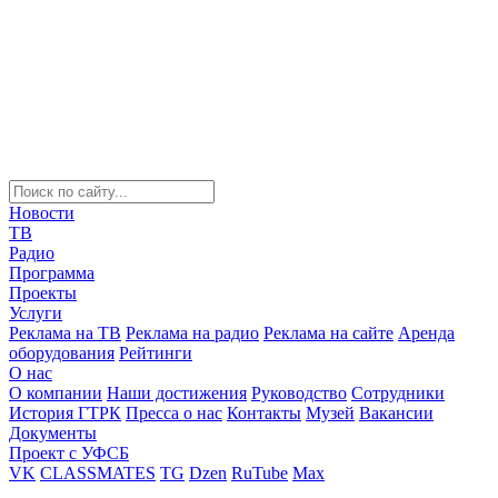
Новости
ТВ
Радио
Программа
Проекты
Услуги
Реклама на ТВ
Реклама на радио
Реклама на сайте
Аренда
оборудования
Рейтинги
О нас
О компании
Наши достижения
Руководство
Сотрудники
История ГТРК
Пресса о нас
Контакты
Музей
Вакансии
Документы
Проект с УФСБ
VK
CLASSMATES
TG
Dzen
RuTube
Max