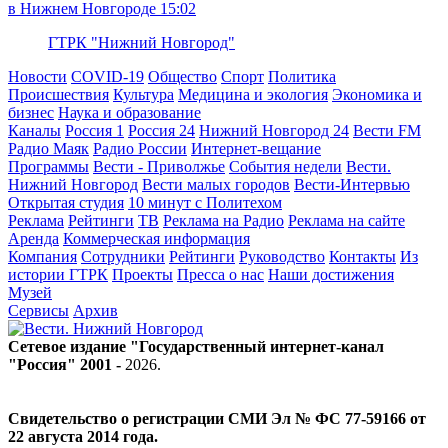
в Нижнем Новгороде
15:02
ГТРК "Нижний Новгород"
Новости
COVID-19
Общество
Спорт
Политика
Происшествия
Культура
Медицина и экология
Экономика и
бизнес
Наука и образование
Каналы
Россия 1
Россия 24
Нижний Новгород 24
Вести FM
Радио Маяк
Радио России
Интернет-вещание
Программы
Вести - Приволжье
События недели
Вести.
Нижний Новгород
Вести малых городов
Вести-Интервью
Открытая студия
10 минут с Политехом
Реклама
Рейтинги
ТВ
Реклама на Радио
Реклама на сайте
Аренда
Коммерческая информация
Компания
Сотрудники
Рейтинги
Руководство
Контакты
Из
истории ГТРК
Проекты
Пресса о нас
Наши достижения
Музей
Сервисы
Архив
Сетевое издание "Государственный интернет-канал
"Россия" 2001 -
2026
.
Свидетельство о регистрации СМИ Эл № ФС 77-59166 от
22 августа 2014 года.