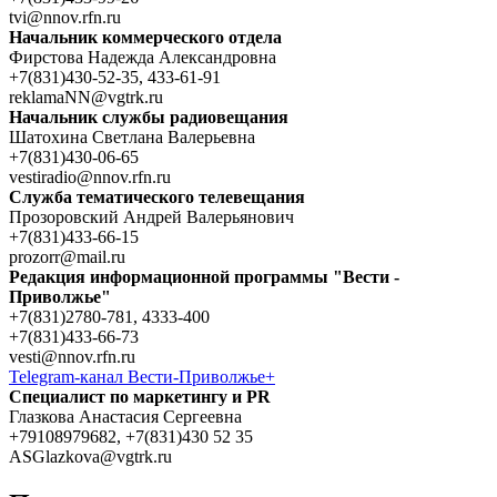
tvi@nnov.rfn.ru
Начальник коммерческого отдела
Фирстова Надежда Александровна
+7(831)430-52-35, 433-61-91
reklamaNN@vgtrk.ru
Начальник службы радиовещания
Шатохина Светлана Валерьевна
+7(831)430-06-65
vestiradio@nnov.rfn.ru
Служба тематического телевещания
Прозоровский Андрей Валерьянович
+7(831)433-66-15
prozorr@mail.ru
Редакция информационной программы "Вести -
Приволжье"
+7(831)2780-781, 4333-400
+7(831)433-66-73
vesti@nnov.rfn.ru
Telegram-канал Вести-Приволжье+
Специалист по маркетингу и PR
Глазкова Анастасия Сергеевна
+79108979682, +7(831)430 52 35
ASGlazkova@vgtrk.ru