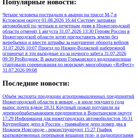
Популярные новости:
Четыре человека пострадали в аварии на трассе М-7 в
Кстовском округе
01.08.2026 16:44
Систему заправки
автомобилей по четным и нечетным дням в Нижегородской
области отменят 1 августа
31.07.2026 13:30
Героям России в
Нижегородской области хотят предоставить землю без
жеребьевки и ввести штрафы за нарушение оборота вейпов
31.07.2026 10:07
Проезд по Нижне-Волжской набережной
ограничат в эти выходные из-за ночного забега
31.07.2026
09:39
ProВодник: В акватории Горьковского водохранилища
стартовали соревнования по морскому многоборью «ЯлФест»
31.07.2026 09:08
Последние новости:
Объём экспорта продукции агропромышленных предприятий
Нижегородской области в январе – в июле текущего года
вырос почти вдвое
18:31
Крупный пожар потушили на
деревообрабатывающем предприятии в Воротынском округе
17:29
Информация для нижегородских автомобилистов
16:31
Крупнейшее депо в России - трамвайное депо номер два в
Нижнем Новгороде - реконструируют
15:27
График
кратковременных перерывов вещания теле- и радиопрограмм