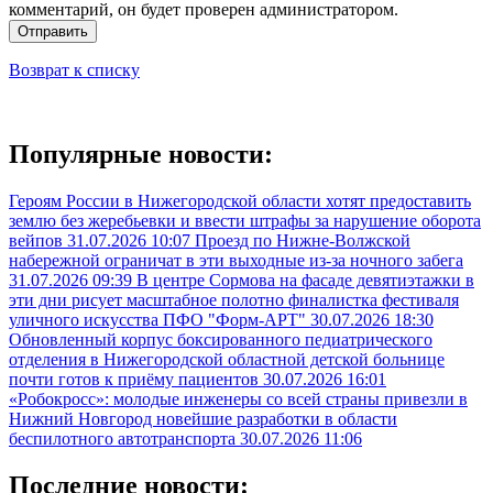
комментарий, он будет проверен администратором.
Отправить
Возврат к списку
Популярные новости:
Героям России в Нижегородской области хотят предоставить
землю без жеребьевки и ввести штрафы за нарушение оборота
вейпов
31.07.2026 10:07
Проезд по Нижне-Волжской
набережной ограничат в эти выходные из-за ночного забега
31.07.2026 09:39
В центре Сормова на фасаде девятиэтажки в
эти дни рисует масштабное полотно финалистка фестиваля
уличного искусства ПФО "Форм-АРТ"
30.07.2026 18:30
Обновленный корпус боксированного педиатрического
отделения в Нижегородской областной детской больнице
почти готов к приёму пациентов
30.07.2026 16:01
«Робокросс»: молодые инженеры со всей страны привезли в
Нижний Новгород новейшие разработки в области
беспилотного автотранспорта
30.07.2026 11:06
Последние новости: