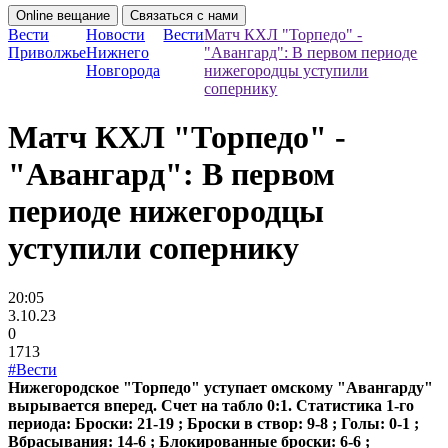
Online вещание
Связаться с нами
Вести
Новости
Вести
Матч КХЛ "Торпедо" -
Приволжье
Нижнего
"Авангард": В первом периоде
Новгорода
нижегородцы уступили
сопернику
Матч КХЛ "Торпедо" -
"Авангард": В первом
периоде нижегородцы
уступили сопернику
20:05
3.10.23
0
1713
#Вести
Нижегородское "Торпедо" уступает омскому "Авангарду"
вырывается вперед. Счет на табло 0:1. Статистика 1-го
периода: Броски: 21-19 ; Броски в створ: 9-8 ; Голы: 0-1 ;
Вбрасывания: 14-6 ; Блокированные броски: 6-6 ;