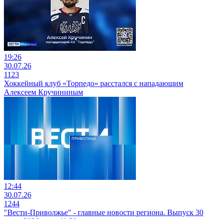
19:26
30.07.26
1123
Хоккейный клуб «Торпедо» расстался с нападающим
Алексеем Кручининым
12:44
30.07.26
1244
"Вести-Приволжье" - главные новости региона. Выпуск 30