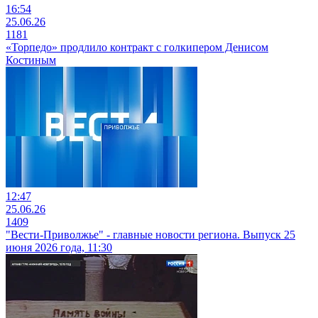
16:54
25.06.26
1181
«Торпедо» продлило контракт с голкипером Денисом
Костиным
12:47
25.06.26
1409
"Вести-Приволжье" - главные новости региона. Выпуск 25
июня 2026 года, 11:30