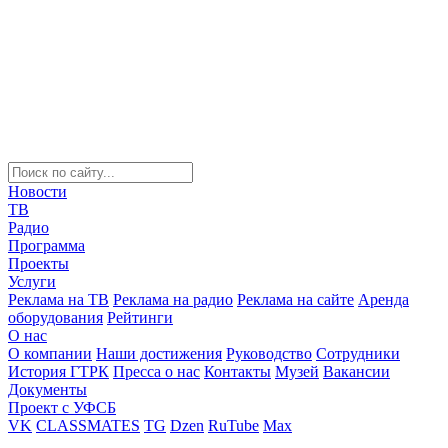
Новости
ТВ
Радио
Программа
Проекты
Услуги
Реклама на ТВ
Реклама на радио
Реклама на сайте
Аренда
оборудования
Рейтинги
О нас
О компании
Наши достижения
Руководство
Сотрудники
История ГТРК
Пресса о нас
Контакты
Музей
Вакансии
Документы
Проект с УФСБ
VK
CLASSMATES
TG
Dzen
RuTube
Max