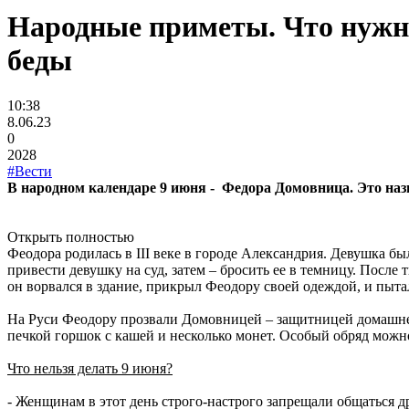
Народные приметы. Что нужно
беды
10:38
8.06.23
0
2028
#Вести
В народном календаре 9 июня - Федора Домовница. Это наз
Открыть полностью
Феодора родилась в III веке в городе Александрия. Девушка б
привести девушку на суд, затем – бросить ее в темницу. Пос
он ворвался в здание, прикрыл Феодору своей одеждой, и пытал
На Руси Феодору прозвали Домовницей – защитницей домашнего 
печкой горшок с кашей и несколько монет. Особый обряд можно 
Что нельзя делать 9 июня?
- Женщинам в этот день строго-настрого запрещали общаться др