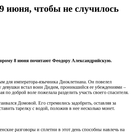
 июня, чтобы не случилось
оторому 8 июня почитают Феодору Александрийскую.
нным для императора-язычника Диоклетиана. Он повелел
иту девушки встал воин Дидим, проникшийся ее убеждениями –
ая по доброй воле пожелала разделить участь своего спасителя.
ивался Домовой. Его стремились задобрить, оставляя за
тавить тарелку с водой, положив в нее несколько монет.
енские разговоры и сплетни в этот день способны навлечь на