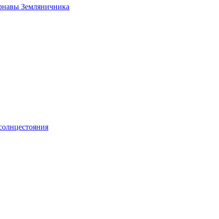
арнавы Земляничника
 солнцестояния