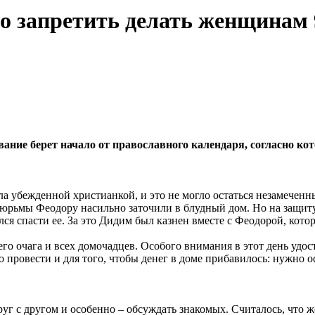
 запретить делать женщинам 9
вание берет начало от православного календаря, согласно к
ыла убежденной христианкой, и это не могло остаться незамече
ле тюрьмы Феодору насильно заточили в блудный дом. Но на защ
ся спасти ее. За это Дидим был казнен вместе с Феодорой, котор
очага и всех домочадцев. Особого внимания в этот день удоста
провести и для того, чтобы денег в доме прибавилось: нужно ос
уг с другом и особенно – обсуждать знакомых. Считалось, что ж