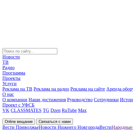
Новости
ТВ
Радио
Программа
Проекты
Услуги
Реклама на ТВ
Реклама на радио
Реклама на сайте
Аренда обор
О нас
О компании
Наши достижения
Руководство
Сотрудники
Истор
Проект с УФСБ
VK
CLASSMATES
TG
Dzen
RuTube
Max
Online вещание
Связаться с нами
Вести Приволжье
Новости Нижнего Новгорода
Вести
Народные 