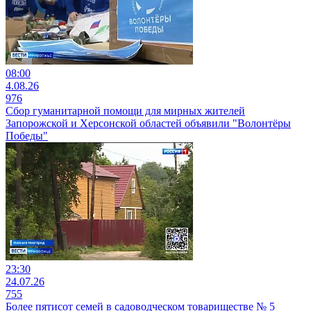
08:00
4.08.26
976
Сбор гуманитарной помощи для мирных жителей
Запорожской и Херсонской областей объявили "Волонтёры
Победы"
23:30
24.07.26
755
Более пятисот семей в садоводческом товариществе № 5