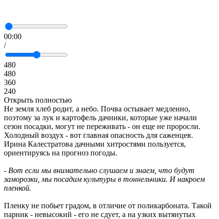
00:00
/
480
480
360
240
Открыть полностью
Не земля хлеб родит, а небо. Почва остывает медленно,
поэтому за лук и картофель дачники, которые уже начали
сезон посадки, могут не переживать - он еще не проросли.
Холодный воздух - вот главная опасность для саженцев.
Ирина Калестратова дачными хитростями пользуется,
ориентируясь на прогноз погоды.
- Вот если мы внимательно слушаем и знаем, что будут
заморозки, мы посадим культуры в тоннельчики. И накроем
пленкой.
Пленку не побьет градом, в отличие от поликарбоната. Такой
парник - невысокий - его не сдует, а на узких вытянутых