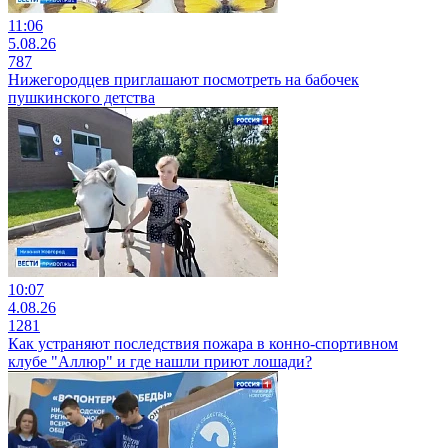
11:06
5.08.26
787
Нижегородцев приглашают посмотреть на бабочек
пушкинского детства
10:07
4.08.26
1281
Как устраняют последствия пожара в конно-спортивном
клубе "Аллюр" и где нашли приют лошади?