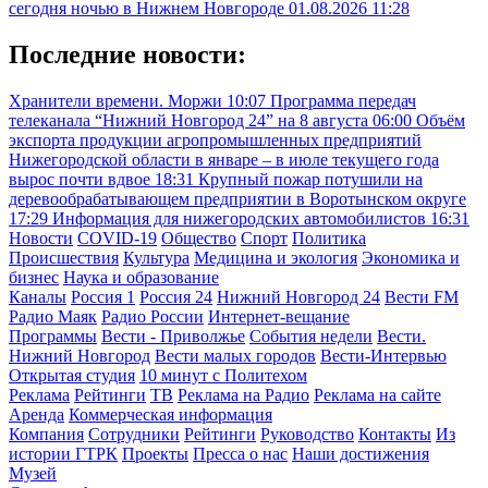
сегодня ночью в Нижнем Новгороде
01.08.2026 11:28
Последние новости:
Хранители времени. Моржи
10:07
Программа передач
телеканала “Нижний Новгород 24” на 8 августа
06:00
Объём
экспорта продукции агропромышленных предприятий
Нижегородской области в январе – в июле текущего года
вырос почти вдвое
18:31
Крупный пожар потушили на
деревообрабатывающем предприятии в Воротынском округе
17:29
Информация для нижегородских автомобилистов
16:31
Новости
COVID-19
Общество
Спорт
Политика
Происшествия
Культура
Медицина и экология
Экономика и
бизнес
Наука и образование
Каналы
Россия 1
Россия 24
Нижний Новгород 24
Вести FM
Радио Маяк
Радио России
Интернет-вещание
Программы
Вести - Приволжье
События недели
Вести.
Нижний Новгород
Вести малых городов
Вести-Интервью
Открытая студия
10 минут с Политехом
Реклама
Рейтинги
ТВ
Реклама на Радио
Реклама на сайте
Аренда
Коммерческая информация
Компания
Сотрудники
Рейтинги
Руководство
Контакты
Из
истории ГТРК
Проекты
Пресса о нас
Наши достижения
Музей