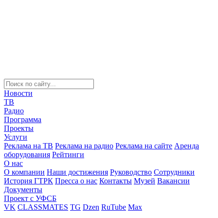
Новости
ТВ
Радио
Программа
Проекты
Услуги
Реклама на ТВ
Реклама на радио
Реклама на сайте
Аренда
оборудования
Рейтинги
О нас
О компании
Наши достижения
Руководство
Сотрудники
История ГТРК
Пресса о нас
Контакты
Музей
Вакансии
Документы
Проект с УФСБ
VK
CLASSMATES
TG
Dzen
RuTube
Max