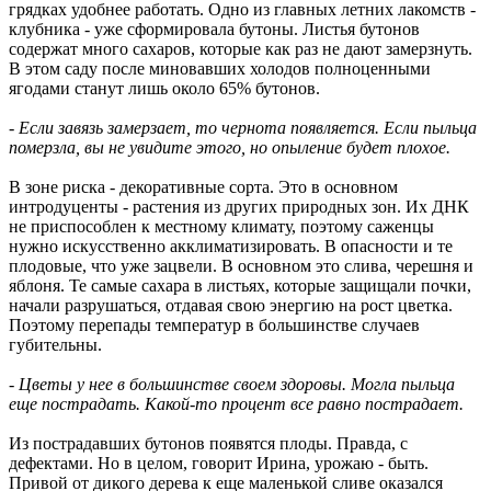
грядках удобнее работать. Одно из главных летних лакомств -
клубника - уже сформировала бутоны. Листья бутонов
содержат много сахаров, которые как раз не дают замерзнуть.
В этом саду после миновавших холодов полноценными
ягодами станут лишь около 65% бутонов.
- Если завязь замерзает, то чернота появляется. Если пыльца
померзла, вы не увидите этого, но опыление будет плохое.
В зоне риска - декоративные сорта. Это в основном
интродуценты - растения из других природных зон. Их ДНК
не приспособлен к местному климату, поэтому саженцы
нужно искусственно акклиматизировать. В опасности и те
плодовые, что уже зацвели. В основном это слива, черешня и
яблоня. Те самые сахара в листьях, которые защищали почки,
начали разрушаться, отдавая свою энергию на рост цветка.
Поэтому перепады температур в большинстве случаев
губительны.
- Цветы у нее в большинстве своем здоровы. Могла пыльца
еще пострадать. Какой-то процент все равно пострадает.
Из пострадавших бутонов появятся плоды. Правда, с
дефектами. Но в целом, говорит Ирина, урожаю - быть.
Привой от дикого дерева к еще маленькой сливе оказался