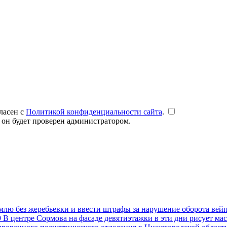
ласен с
Политикой конфиденциальности сайта
.
 он будет проверен администратором.
емлю без жеребьевки и ввести штрафы за нарушение оборота вей
9
В центре Сормова на фасаде девятиэтажки в эти дни рисует ма