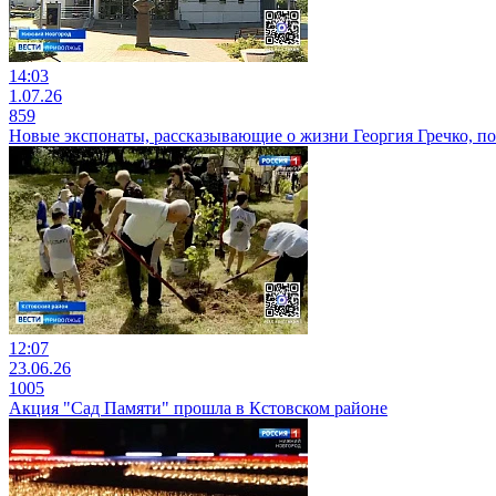
14:03
1.07.26
859
Новые экспонаты, рассказывающие о жизни Георгия Гречко, п
12:07
23.06.26
1005
Акция "Сад Памяти" прошла в Кстовском районе