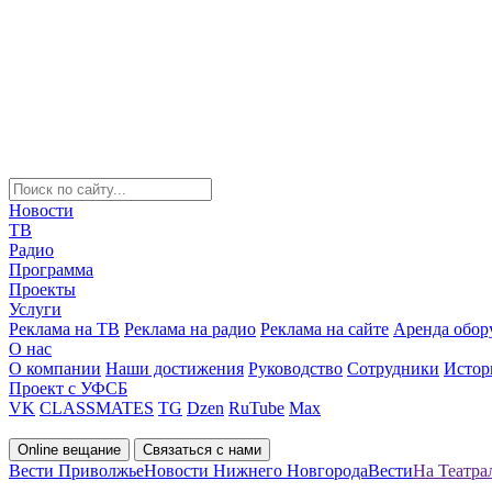
Новости
ТВ
Радио
Программа
Проекты
Услуги
Реклама на ТВ
Реклама на радио
Реклама на сайте
Аренда обор
О нас
О компании
Наши достижения
Руководство
Сотрудники
Истор
Проект с УФСБ
VK
CLASSMATES
TG
Dzen
RuTube
Max
Online вещание
Связаться с нами
Вести Приволжье
Новости Нижнего Новгорода
Вести
На Театра