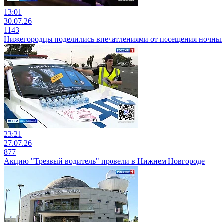
13:01
30.07.26
1143
Нижегородцы поделились впечатлениями от посещения ночных
23:21
27.07.26
877
Акцию "Трезвый водитель" провели в Нижнем Новгороде