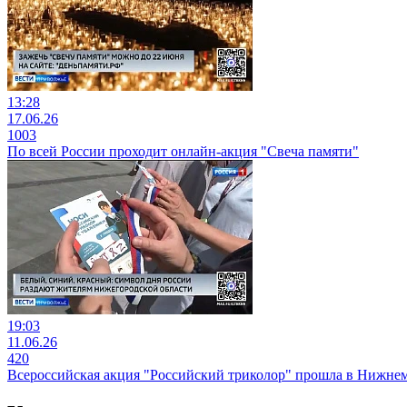
13:28
17.06.26
1003
По всей России проходит онлайн-акция "Свеча памяти"
19:03
11.06.26
420
Всероссийская акция "Российский триколор" прошла в Нижне