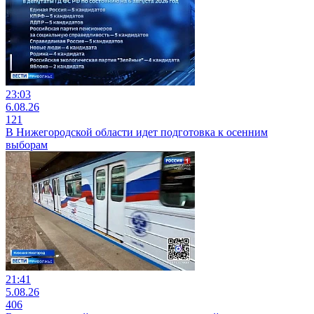
23:03
6.08.26
121
В Нижегородской области идет подготовка к осенним
выборам
21:41
5.08.26
406