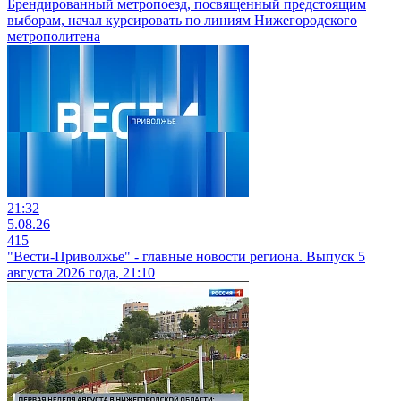
Брендированный метропоезд, посвященный предстоящим
выборам, начал курсировать по линиям Нижегородского
метрополитена
21:32
5.08.26
415
"Вести-Приволжье" - главные новости региона. Выпуск 5
августа 2026 года, 21:10