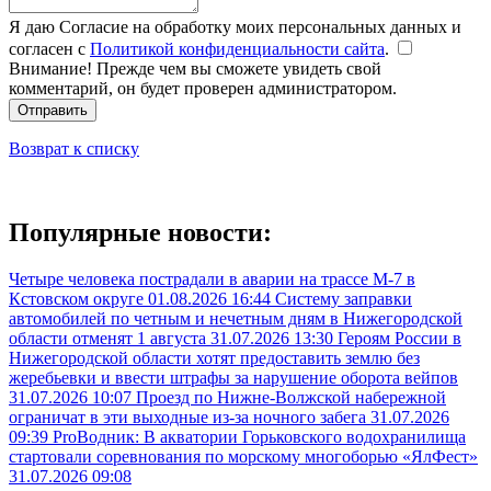
Я даю Согласие на обработку моих персональных данных и
согласен с
Политикой конфиденциальности сайта
.
Внимание! Прежде чем вы сможете увидеть свой
комментарий, он будет проверен администратором.
Отправить
Возврат к списку
Популярные новости:
Четыре человека пострадали в аварии на трассе М-7 в
Кстовском округе
01.08.2026 16:44
Систему заправки
автомобилей по четным и нечетным дням в Нижегородской
области отменят 1 августа
31.07.2026 13:30
Героям России в
Нижегородской области хотят предоставить землю без
жеребьевки и ввести штрафы за нарушение оборота вейпов
31.07.2026 10:07
Проезд по Нижне-Волжской набережной
ограничат в эти выходные из-за ночного забега
31.07.2026
09:39
ProВодник: В акватории Горьковского водохранилища
стартовали соревнования по морскому многоборью «ЯлФест»
31.07.2026 09:08