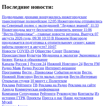
Последние новости:
Подводными дронами вооружились нижегородские
транспортные полицейские
12:05
Нижегородцы отправились
на Северный полюс с экспедицией "Ледокол знаний"
11:33
Нижегородцы могут бесплатно проверить зрение
11:06
"Вести-Приволжье" - главные новости региона. Выпуск 07
августа 2026 года, 09:30
10:33
В Нижнем Новгороде
продолжается подготовка к отопительному сезону: какие
работы проведут в августе?
10:07
Новости
COVID-19
Общество
Спорт
Политика
Происшествия
Культура
Медицина и экология
Экономика и
бизнес
Наука и образование
Каналы
Россия 1
Россия 24
Нижний Новгород 24
Вести FM
Радио Маяк
Радио России
Интернет-вещание
Программы
Вести - Приволжье
События недели
Вести.
Нижний Новгород
Вести малых городов
Вести-Интервью
Открытая студия
10 минут с Политехом
Реклама
Рейтинги
ТВ
Реклама на Радио
Реклама на сайте
Аренда
Коммерческая информация
Компания
Сотрудники
Рейтинги
Руководство
Контакты
Из
истории ГТРК
Проекты
Пресса о нас
Наши достижения
Музей