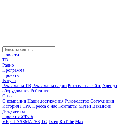
Новости
ТВ
Радио
Программа
Проекты
Услуги
Реклама на ТВ
Реклама на радио
Реклама на сайте
Аренда
оборудования
Рейтинги
О нас
О компании
Наши достижения
Руководство
Сотрудники
История ГТРК
Пресса о нас
Контакты
Музей
Вакансии
Документы
Проект с УФСБ
VK
CLASSMATES
TG
Dzen
RuTube
Max