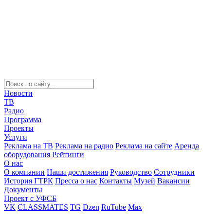
Новости
ТВ
Радио
Программа
Проекты
Услуги
Реклама на ТВ
Реклама на радио
Реклама на сайте
Аренда
оборудования
Рейтинги
О нас
О компании
Наши достижения
Руководство
Сотрудники
История ГТРК
Пресса о нас
Контакты
Музей
Вакансии
Документы
Проект с УФСБ
VK
CLASSMATES
TG
Dzen
RuTube
Max