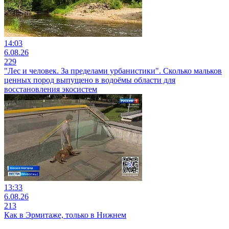
14:03
6.08.26
229
"Лес и человек. За пределами урбанистики". Сколько мальков
ценных пород выпущено в водоёмы области для
восстановления экосистем
13:33
6.08.26
213
Как в Эрмитаже, только в Нижнем