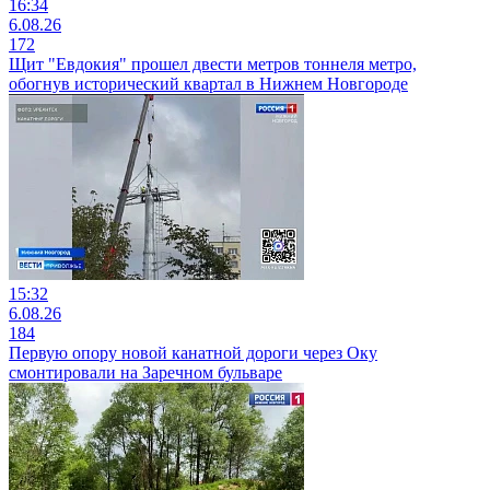
16:34
6.08.26
172
Щит "Евдокия" прошел двести метров тоннеля метро,
обогнув исторический квартал в Нижнем Новгороде
15:32
6.08.26
184
Первую опору новой канатной дороги через Оку
смонтировали на Заречном бульваре