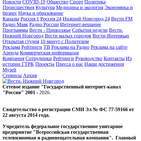
Новости
COVID-19
Общество
Спорт
Политика
Происшествия
Культура
Медицина и экология
Экономика и
бизнес
Наука и образование
Каналы
Россия 1
Россия 24
Нижний Новгород 24
Вести FM
Радио Маяк
Радио России
Интернет-вещание
Программы
Вести - Приволжье
События недели
Вести.
Нижний Новгород
Вести малых городов
Вести-Интервью
Открытая студия
10 минут с Политехом
Реклама
Рейтинги
ТВ
Реклама на Радио
Реклама на сайте
Аренда
Коммерческая информация
Компания
Сотрудники
Рейтинги
Руководство
Контакты
Из
истории ГТРК
Проекты
Пресса о нас
Наши достижения
Музей
Сервисы
Архив
Сетевое издание "Государственный интернет-канал
"Россия" 2001 -
2026
.
Свидетельство о регистрации СМИ Эл № ФС 77-59166 от
22 августа 2014 года.
Учредитель федеральное государственное унитарное
предприятие "Всероссийская государственная
телевизионная и радиовещательная компания". Главный