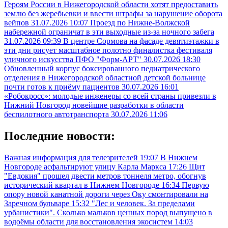
Героям России в Нижегородской области хотят предоставить
землю без жеребьевки и ввести штрафы за нарушение оборота
вейпов
31.07.2026 10:07
Проезд по Нижне-Волжской
набережной ограничат в эти выходные из-за ночного забега
31.07.2026 09:39
В центре Сормова на фасаде девятиэтажки в
эти дни рисует масштабное полотно финалистка фестиваля
уличного искусства ПФО "Форм-АРТ"
30.07.2026 18:30
Обновленный корпус боксированного педиатрического
отделения в Нижегородской областной детской больнице
почти готов к приёму пациентов
30.07.2026 16:01
«Робокросс»: молодые инженеры со всей страны привезли в
Нижний Новгород новейшие разработки в области
беспилотного автотранспорта
30.07.2026 11:06
Последние новости:
Важная информация для телезрителей
19:07
В Нижнем
Новгороде асфальтируют улицу Карла Маркса
17:26
Щит
"Евдокия" прошел двести метров тоннеля метро, обогнув
исторический квартал в Нижнем Новгороде
16:34
Первую
опору новой канатной дороги через Оку смонтировали на
Заречном бульваре
15:32
"Лес и человек. За пределами
урбанистики". Сколько мальков ценных пород выпущено в
водоёмы области для восстановления экосистем
14:03