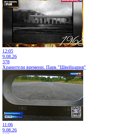
12:05
9.08.26
378
Хранители времени. Парк "Швейцария"
11:06
9.08.26