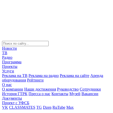
Новости
ТВ
Радио
Программа
Проекты
Услуги
Реклама на ТВ
Реклама на радио
Реклама на сайте
Аренда
оборудования
Рейтинги
О нас
О компании
Наши достижения
Руководство
Сотрудники
История ГТРК
Пресса о нас
Контакты
Музей
Вакансии
Документы
Проект с УФСБ
VK
CLASSMATES
TG
Dzen
RuTube
Max