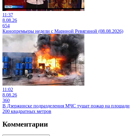
11:37
8.08.26
654
Кинопремьеры недели с Мариной Ревягиной (08.08.2026)
11:02
8.08.26
360
В Дзержинске подразделения МЧС тушат пожар на площади
200 квадратных метров
Комментарии