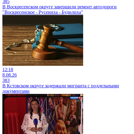
385
В Воскресенском округе завершили ремонт автодороги
"Воскресенское - Русениха - Будилиха"
12:18
8.08.26
383
В Кстовском округе задержали мигранта с поддельными
документами