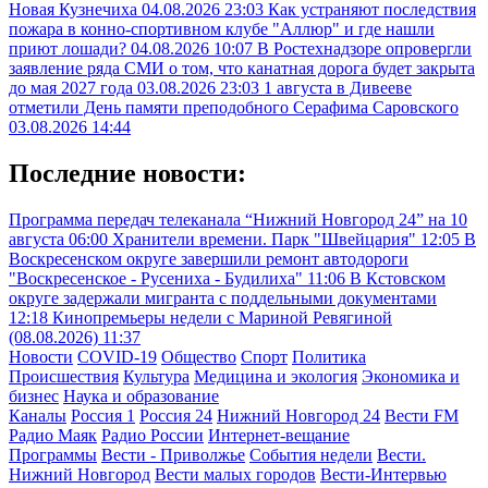
Новая Кузнечиха
04.08.2026 23:03
Как устраняют последствия
пожара в конно-спортивном клубе "Аллюр" и где нашли
приют лошади?
04.08.2026 10:07
В Ростехнадзоре опровергли
заявление ряда СМИ о том, что канатная дорога будет закрыта
до мая 2027 года
03.08.2026 23:03
1 августа в Дивееве
отметили День памяти преподобного Серафима Саровского
03.08.2026 14:44
Последние новости:
Программа передач телеканала “Нижний Новгород 24” на 10
августа
06:00
Хранители времени. Парк "Швейцария"
12:05
В
Воскресенском округе завершили ремонт автодороги
"Воскресенское - Русениха - Будилиха"
11:06
В Кстовском
округе задержали мигранта с поддельными документами
12:18
Кинопремьеры недели с Мариной Ревягиной
(08.08.2026)
11:37
Новости
COVID-19
Общество
Спорт
Политика
Происшествия
Культура
Медицина и экология
Экономика и
бизнес
Наука и образование
Каналы
Россия 1
Россия 24
Нижний Новгород 24
Вести FM
Радио Маяк
Радио России
Интернет-вещание
Программы
Вести - Приволжье
События недели
Вести.
Нижний Новгород
Вести малых городов
Вести-Интервью