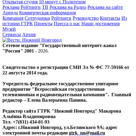
Открытая студия
10 минут с Политехом
Реклама
Рейтинги
ТВ
Реклама на Радио
Реклама на сайте
Аренда
Коммерческая информация
Компания
Сотрудники
Рейтинги
Руководство
Контакты
Из
истории ГТРК
Проекты
Пресса о нас
Наши достижения
Музей
Сервисы
Архив
Сетевое издание "Государственный интернет-канал
"Россия" 2001 -
2026
.
Свидетельство о регистрации СМИ Эл № ФС 77-59166 от
22 августа 2014 года.
Учредитель федеральное государственное унитарное
предприятие "Всероссийская государственная
телевизионная и радиовещательная компания". Главный
редактор – Елена Валерьевна Панина.
Редактор сайта ГТРК "Нижний Новгород" Макарова
Альбина Владимировна
Тел. +7(831) 434-01-93
Адрес: г.Нижний Новгород, ул.Белинского 9А; адрес
электронной почты редакции
gtrk_nn@mail.ru