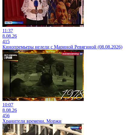
11:37
8.08.26
415
Кинопремьеры недели с Мариной Ревягиной (08.08.2026)
10:07
8.08.26
456
Хранители времени. Моржи