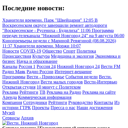
Последние новости:
Хранители времени. Парк "Швейцария"
12:05
В
Воскресенском округе завершили ремонт автодороги
"Воскресенское - Русениха - Будилиха"
11:06
Программа
передач телеканала “Нижний Новгород 24” на 9 августа
06:00
Кинопремьеры недели с Мариной Ревягиной (08.08.2026)
11:37
Хранители времени. Моржи
10:07
Новости
COVID-19
Общество
Спорт
Политика
Происшествия
Культура
Медицина и экология
Экономика и
бизнес
Наука и образование
Каналы
Россия 1
Россия 24
Нижний Новгород 24
Вести FM
Радио Маяк
Радио России
Интернет-вещание
Программы
Вести - Приволжье
События недели
Вести.
Нижний Новгород
Вести малых городов
Вести-Интервью
Открытая студия
10 минут с Политехом
Реклама
Рейтинги
ТВ
Реклама на Радио
Реклама на сайте
Аренда
Коммерческая информация
Компания
Сотрудники
Рейтинги
Руководство
Контакты
Из
истории ГТРК
Проекты
Пресса о нас
Наши достижения
Музей
Сервисы
Архив