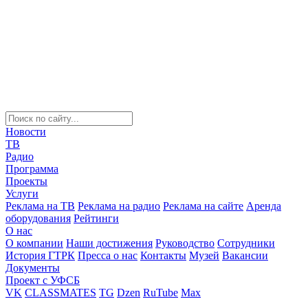
Новости
ТВ
Радио
Программа
Проекты
Услуги
Реклама на ТВ
Реклама на радио
Реклама на сайте
Аренда
оборудования
Рейтинги
О нас
О компании
Наши достижения
Руководство
Сотрудники
История ГТРК
Пресса о нас
Контакты
Музей
Вакансии
Документы
Проект с УФСБ
VK
CLASSMATES
TG
Dzen
RuTube
Max