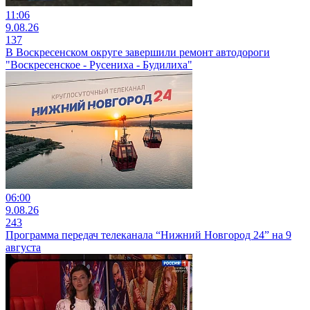
11:06
9.08.26
137
В Воскресенском округе завершили ремонт автодороги
"Воскресенское - Русениха - Будилиха"
06:00
9.08.26
243
Программа передач телеканала “Нижний Новгород 24” на 9
августа