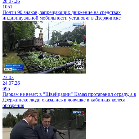
28.07.26
1051
Почти 90 знаков, запрещающих движение на средствах
индивидуальной мобильности установят в Дзержинске
23:03
24.07.26
695
Паркам не везет: в "Швейцарии" Камаз протаранил ограду, а в
Дзержинске люди оказались в ловушке в кабинках колеса
обозрения