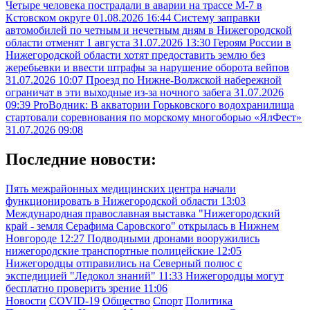
Четыре человека пострадали в аварии на трассе М-7 в
Кстовском округе
01.08.2026 16:44
Систему заправки
автомобилей по четным и нечетным дням в Нижегородской
области отменят 1 августа
31.07.2026 13:30
Героям России в
Нижегородской области хотят предоставить землю без
жеребьевки и ввести штрафы за нарушение оборота вейпов
31.07.2026 10:07
Проезд по Нижне-Волжской набережной
ограничат в эти выходные из-за ночного забега
31.07.2026
09:39
ProВодник: В акватории Горьковского водохранилища
стартовали соревнования по морскому многоборью «ЯлФест»
31.07.2026 09:08
Последние новости:
Пять межрайонных медицинских центра начали
функционировать в Нижегородской области
13:03
Международная православная выставка "Нижегородский
край - земля Серафима Саровского" открылась в Нижнем
Новгороде
12:27
Подводными дронами вооружились
нижегородские транспортные полицейские
12:05
Нижегородцы отправились на Северный полюс с
экспедицией "Ледокол знаний"
11:33
Нижегородцы могут
бесплатно проверить зрение
11:06
Новости
COVID-19
Общество
Спорт
Политика