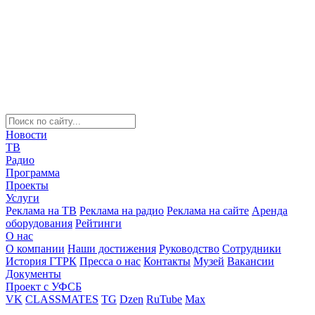
Новости
ТВ
Радио
Программа
Проекты
Услуги
Реклама на ТВ
Реклама на радио
Реклама на сайте
Аренда
оборудования
Рейтинги
О нас
О компании
Наши достижения
Руководство
Сотрудники
История ГТРК
Пресса о нас
Контакты
Музей
Вакансии
Документы
Проект с УФСБ
VK
CLASSMATES
TG
Dzen
RuTube
Max