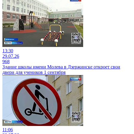
13:30
29.07.26
968
Здание школы имени Молева в Дзержинске откроет свои
двери для учеников 1 сентября
11:06