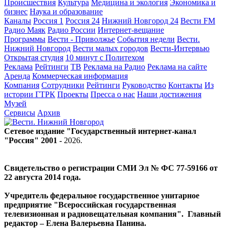
Происшествия
Культура
Медицина и экология
Экономика и
бизнес
Наука и образование
Каналы
Россия 1
Россия 24
Нижний Новгород 24
Вести FM
Радио Маяк
Радио России
Интернет-вещание
Программы
Вести - Приволжье
События недели
Вести.
Нижний Новгород
Вести малых городов
Вести-Интервью
Открытая студия
10 минут с Политехом
Реклама
Рейтинги
ТВ
Реклама на Радио
Реклама на сайте
Аренда
Коммерческая информация
Компания
Сотрудники
Рейтинги
Руководство
Контакты
Из
истории ГТРК
Проекты
Пресса о нас
Наши достижения
Музей
Сервисы
Архив
Сетевое издание "Государственный интернет-канал
"Россия" 2001 -
2026
.
Свидетельство о регистрации СМИ Эл № ФС 77-59166 от
22 августа 2014 года.
Учредитель федеральное государственное унитарное
предприятие "Всероссийская государственная
телевизионная и радиовещательная компания". Главный
редактор – Елена Валерьевна Панина.