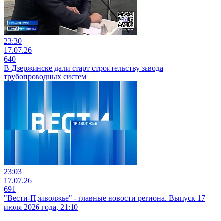
23:30
17.07.26
640
В Дзержинске дали старт строительству завода
трубопроводных систем
23:03
17.07.26
691
"Вести-Приволжье" - главные новости региона. Выпуск 17
июля 2026 года, 21:10