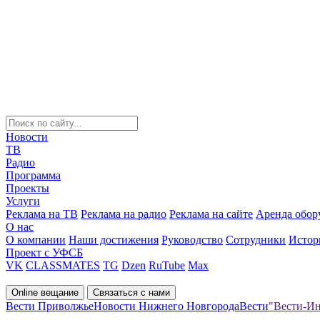
Новости
ТВ
Радио
Программа
Проекты
Услуги
Реклама на ТВ
Реклама на радио
Реклама на сайте
Аренда обор
О нас
О компании
Наши достижения
Руководство
Сотрудники
Истор
Проект с УФСБ
VK
CLASSMATES
TG
Dzen
RuTube
Max
Online вещание
Связаться с нами
Вести Приволжье
Новости Нижнего Новгорода
Вести
"Вести-Ин