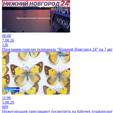
06:00
7.08.26
126
Программа передач телеканала “Нижний Новгород 24” на 7 авг
11:06
5.08.26
609
Нижегородцев приглашают посмотреть на бабочек пушкинског