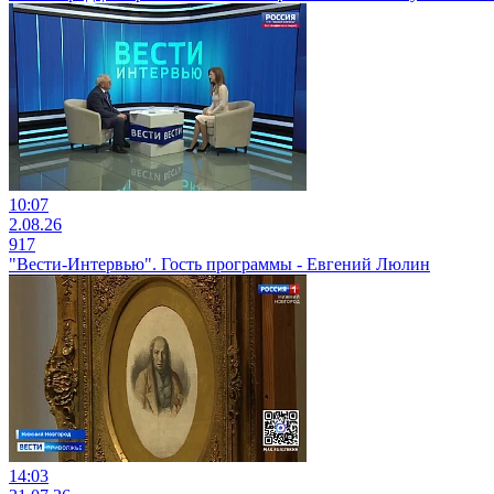
10:07
2.08.26
917
"Вести-Интервью". Гость программы - Евгений Люлин
14:03