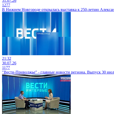
31.07.26
1277
В Нижнем Новгороде открылась выставка к 250-летию Алекса
21:32
30.07.26
1177
"Вести-Приволжье" - главные новости региона. Выпуск 30 июля