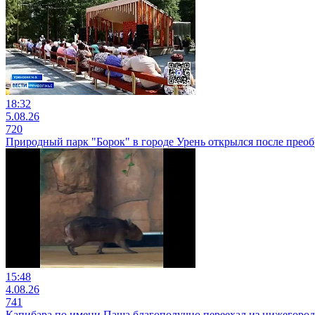
18:32
5.08.26
720
Природный парк "Борок" в городе Урень открылся после прео
15:48
4.08.26
741
Капибара по имени Паша благополучно переехал из нижегородс