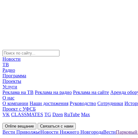
Новости
ТВ
Радио
Программа
Проекты
Услуги
Реклама на ТВ
Реклама на радио
Реклама на сайте
Аренда обор
О нас
О компании
Наши достижения
Руководство
Сотрудники
Истор
Проект с УФСБ
VK
CLASSMATES
TG
Dzen
RuTube
Max
Online вещание
Связаться с нами
Вести Приволжье
Новости Нижнего Новгорода
Вести
Парковый 