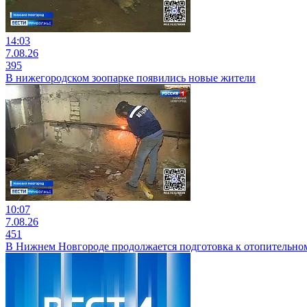
14:03
7.08.26
395
В нижегородском зоопарке появились новые жители
10:07
7.08.26
451
В Нижнем Новгороде продолжается подготовка к отопительному