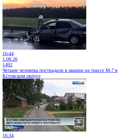
16:44
1.08.26
1492
Четыре человека пострадали в аварии на трассе М-7 в
Кстовском округе
16:34