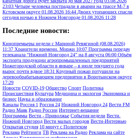
канатная дорога будет закрыта до мая 2027 года
03.08.2026
23:03
Четыре человека пострадали в аварии на трассе М-7 в
Кстовском округе
01.08.2026 16:44
Двоих утопающих спасли
сегодня ночью в Нижнем Новгороде
01.08.2026 11:28
Последние новости:
Кинопремьеры недели с Мариной Ревягиной (08.08.2026)
11:37
Хранители времени. Моржи
10:07
Программа передач
телеканала “Нижний Новгород 24” на 8 августа
06:00
Объём
экспорта продукции агропромышленных предприятий
Нижегородской области в январе – в июле текущего года
вырос почти вдвое
18:31
Крупный пожар потушили на
деревообрабатывающем предприятии в Воротынском округе
17:29
Новости
COVID-19
Общество
Спорт
Политика
Происшествия
Культура
Медицина и экология
Экономика и
бизнес
Наука и образование
Каналы
Россия 1
Россия 24
Нижний Новгород 24
Вести FM
Радио Маяк
Радио России
Интернет-вещание
Программы
Вести - Приволжье
События недели
Вести.
Нижний Новгород
Вести малых городов
Вести-Интервью
Открытая студия
10 минут с Политехом
Реклама
Рейтинги
ТВ
Реклама на Радио
Реклама на сайте
Аренда
Коммерческая информация