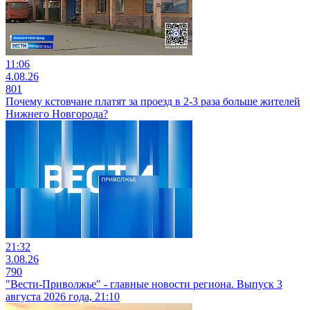
11:06
4.08.26
801
Почему кстовчане платят за проезд в 2-3 раза больше жителей
Нижнего Новгорода?
21:32
3.08.26
790
"Вести-Приволжье" - главные новости региона. Выпуск 3
августа 2026 года, 21:10