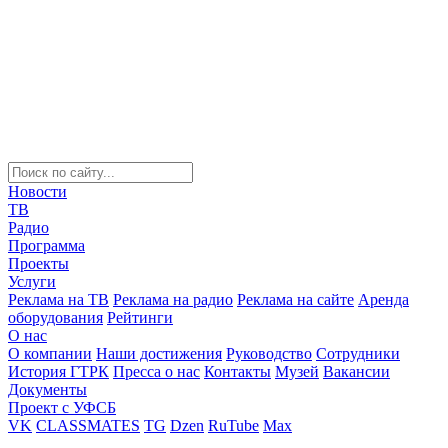
Новости
ТВ
Радио
Программа
Проекты
Услуги
Реклама на ТВ
Реклама на радио
Реклама на сайте
Аренда
оборудования
Рейтинги
О нас
О компании
Наши достижения
Руководство
Сотрудники
История ГТРК
Пресса о нас
Контакты
Музей
Вакансии
Документы
Проект с УФСБ
VK
CLASSMATES
TG
Dzen
RuTube
Max