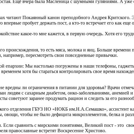
простая. Ещё вчера была Масленица с шумными гуляниями. А уже
рамах читают Покаянный канон преподобного Андрея Критского. Э
о впервые пробует держать пост, а кто-то встречает его как еще
йствие какое-то мне кажется, в первую очередь. Хотя его трудн
 происхождения, то есть мяса, молока и яиц. Больше времени п
и, например, пересмотреть свои повседневные привычки.
ой епархии: Мы настолько погружены в наши телефоны, гаджеты
м временем хотя бы стараться контролировать свое время нахож
- не вредны ли ограничения в питании для здоровья? Врачи отме
зан людям с сахарным диабетом, онко-заболеваниями, анемией и
сты советуют заранее продумать рацион и следить за его разноо
еского отделения ГБУЗ НО «НОКБ им.Н.А.Семашко», ассистент
ты, овощи, чтобы не было дефицита микроэлементов, белка и ра
и. Если сравнить с мирскими понятиями, Великий пост - это сво
преля православные встретят Воскресение Христово.