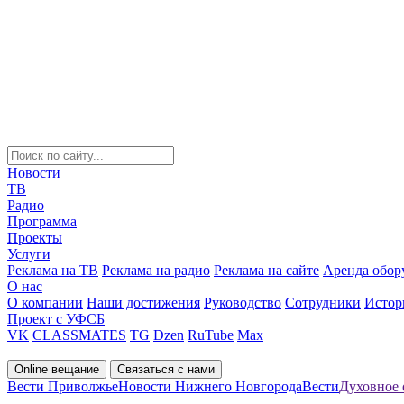
Новости
ТВ
Радио
Программа
Проекты
Услуги
Реклама на ТВ
Реклама на радио
Реклама на сайте
Аренда обор
О нас
О компании
Наши достижения
Руководство
Сотрудники
Истор
Проект с УФСБ
VK
CLASSMATES
TG
Dzen
RuTube
Max
Online вещание
Связаться с нами
Вести Приволжье
Новости Нижнего Новгорода
Вести
Духовное 