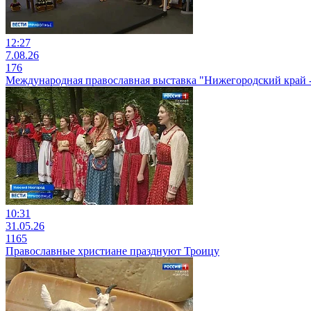
12:27
7.08.26
176
Международная православная выставка "Нижегородский край 
10:31
31.05.26
1165
Православные христиане празднуют Троицу