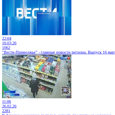
22:04
16.03.26
1062
"Вести-Приволжье" - главные новости региона. Выпуск 16 март
11:06
26.02.26
2281