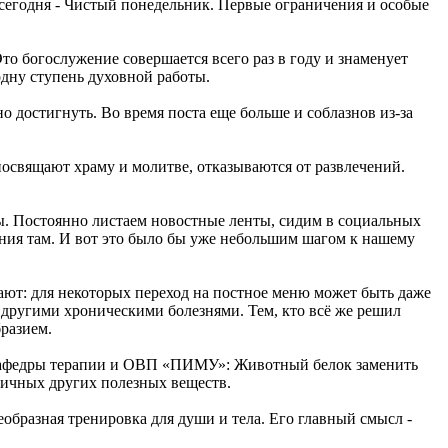
 сегодня - Чистый понедельник. Первые ограничения и особые
то богослужение совершается всего раз в году и знаменует
 одну ступень духовной работы.
о достигнуть. Во время поста еще больше и соблазнов из-за
освящают храму и молитве, отказываются от развлечений.
. Постоянно листаем новостные ленты, сидим в социальных
дения там. И вот это было бы уже небольшим шагом к нашему
чают: для некоторых переход на постное меню может быть даже
 другими хроническими болезнями. Тем, кто всё же решил
бразием.
 кафедры терапии и ОВП «ПИМУ»: Животный белок заменить
зличных других полезных веществ.
еобразная тренировка для души и тела. Его главный смысл -