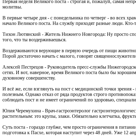
Первая неделя Великого поста - строгая и, пожалуй, самая не
молитвы.
В первые четыре дня - с понедельника по четверг - во всех х
начало Великого поста. На службу приходят разные люди. Кто-т
Тихон Лютянский - Житель Нижнего Новгорода: Ну просто споко
того, что ты воздерживаешься.
Воздерживаются верующие в первую очередь от пищи животного
Порой достаточно начать с малого, говорят священнослужител
Алексей Пестрецов - Руководитель пресс-службы Нижегородск
сетях. И вот, наверное, время Великого поста было бы хороши
духовному совершенству.
И всё же, если взглянуть на пост с медицинской точки зрения 
полезным. Однако отказ от ряда продуктов строго противопока
соблюдать пост и не имеет ограничений по здоровью, специали
Юлия Черемухина - Врач-гастроэнтеролог гастроэнтерологич
растительным: это крупы, злаки. Обязательно клетчатка, фрук
Суть поста - гораздо глубже, чем просто ограничения в питани
подготовка к Пасхе, которая наступит через 48 дней. Уже 12 а