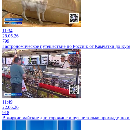
11:34
28.05.26
799
Гастрономическое путешествие по России: от Камчатки до Куб
11:49
22.05.26
918
В жаркие майские дни горожане ищут не только прохладу, но 