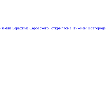
- земля Серафима Саровского" открылась в Нижнем Новгороде