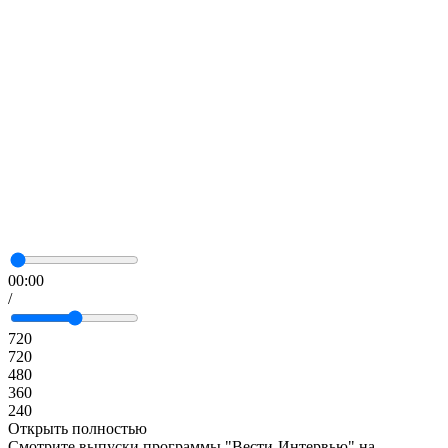
00:00
/
720
720
480
360
240
Открыть полностью
Смотрите выпуски программы "Вести-Интервью" на