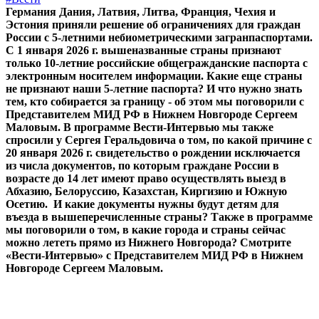
Германия Дания, Латвия, Литва, Франция, Чехия и
Эстония приняли решение об ограничениях для граждан
России с 5-летними небиометрическими загранпаспортами.
С 1 января 2026 г. вышеназванные страны признают
только 10-летние российские общегражданские паспорта с
электронным носителем информации. Какие еще страны
не признают наши 5-летние паспорта? И что нужно знать
тем, кто собирается за границу - об этом мы поговорили с
Представителем МИД РФ в Нижнем Новгороде Сергеем
Маловым. В программе Вести-Интервью мы также
спросили у Сергея Геральдовича о том, по какой причине с
20 января 2026 г. свидетельство о рождении исключается
из числа документов, по которым граждане России в
возрасте до 14 лет имеют право осуществлять выезд в
Абхазию, Белоруссию, Казахстан, Киргизию и Южную
Осетию. И какие документы нужны будут детям для
въезда в вышеперечисленные страны? Также в программе
мы поговорили о том, в какие города и страны сейчас
можно лететь прямо из Нижнего Новгорода? Смотрите
«Вести-Интервью» с Представителем МИД РФ в Нижнем
Новгороде Сергеем Маловым.