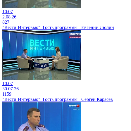
10:07
2.08.26
827
"Вести-Интервью". Гость программы - Евгений Люлин
10:07
30.07.26
1159
"Вести-Интервью". Гость программы - Сергей Карасев