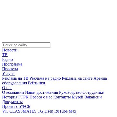
Новости
ТВ
Радио
Программа
Проекты
Услуги
Реклама на ТВ
Реклама на радио
Реклама на сайте
Аренда
оборудования
Рейтинги
О нас
О компании
Наши достижения
Руководство
Сотрудники
История ГТРК
Пресса о нас
Контакты
Музей
Вакансии
Документы
Проект с УФСБ
VK
CLASSMATES
TG
Dzen
RuTube
Max