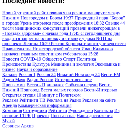
Последние новости:
Новый утренний рейс появился на речном маршруте между
Нижним Новгородом и Бором
19:37
Природный парк "Борок"
в городе Урень открылся после преображения
18:32
Свыше 44
тысяч медицинских консультаций провели нижегородцам в
«Поездах здоровья» с начала года
17:45
С сегодняшнего дня
вводится запрет на остановку и стоянку у дома №111 на
проспекте Ленина
16:29
Ректор Корпоративного университета
Правительства Нижегородской области Иван Калмыков
назначен главным советником губернатора
15:28
Новости
COVID-19
Общество
Спорт
Политика
Происшествия
Культура
Медицина и экология
Экономика и
бизнес
Наука и образование
Каналы
Россия 1
Россия 24
Нижний Новгород 24
Вести FM
Радио Маяк
Радио России
Интернет-вещание
Программы
Вести - Приволжье
События недели
Вести.
Нижний Новгород
Вести малых городов
Вести-Интервью
Открытая студия
10 минут с Политехом
Реклама
Рейтинги
ТВ
Реклама на Радио
Реклама на сайте
Аренда
Коммерческая информация
Компания
Сотрудники
Рейтинги
Руководство
Контакты
Из
истории ГТРК
Проекты
Пресса о нас
Наши достижения
Музей
Сервисы
Архив