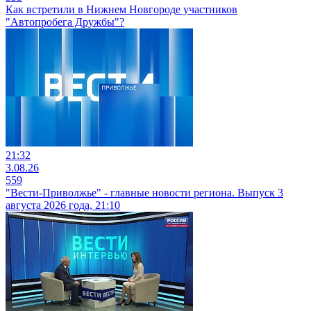
Как встретили в Нижнем Новгороде участников
"Автопробега Дружбы"?
21:32
3.08.26
559
"Вести-Приволжье" - главные новости региона. Выпуск 3
августа 2026 года, 21:10