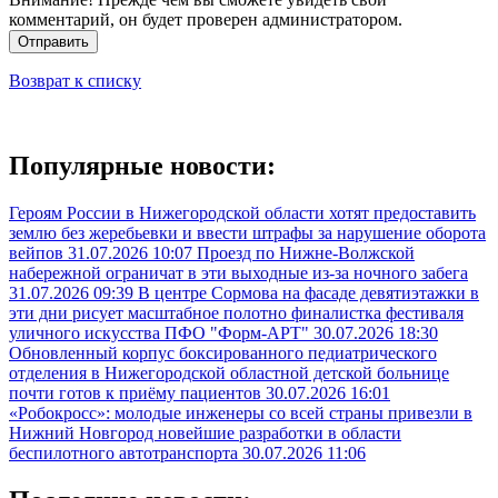
комментарий, он будет проверен администратором.
Отправить
Возврат к списку
Популярные новости:
Героям России в Нижегородской области хотят предоставить
землю без жеребьевки и ввести штрафы за нарушение оборота
вейпов
31.07.2026 10:07
Проезд по Нижне-Волжской
набережной ограничат в эти выходные из-за ночного забега
31.07.2026 09:39
В центре Сормова на фасаде девятиэтажки в
эти дни рисует масштабное полотно финалистка фестиваля
уличного искусства ПФО "Форм-АРТ"
30.07.2026 18:30
Обновленный корпус боксированного педиатрического
отделения в Нижегородской областной детской больнице
почти готов к приёму пациентов
30.07.2026 16:01
«Робокросс»: молодые инженеры со всей страны привезли в
Нижний Новгород новейшие разработки в области
беспилотного автотранспорта
30.07.2026 11:06