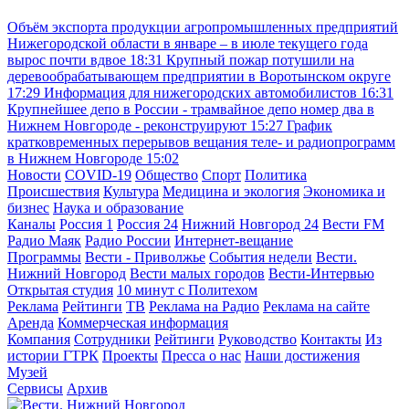
Объём экспорта продукции агропромышленных предприятий
Нижегородской области в январе – в июле текущего года
вырос почти вдвое
18:31
Крупный пожар потушили на
деревообрабатывающем предприятии в Воротынском округе
17:29
Информация для нижегородских автомобилистов
16:31
Крупнейшее депо в России - трамвайное депо номер два в
Нижнем Новгороде - реконструируют
15:27
График
кратковременных перерывов вещания теле- и радиопрограмм
в Нижнем Новгороде
15:02
Новости
COVID-19
Общество
Спорт
Политика
Происшествия
Культура
Медицина и экология
Экономика и
бизнес
Наука и образование
Каналы
Россия 1
Россия 24
Нижний Новгород 24
Вести FM
Радио Маяк
Радио России
Интернет-вещание
Программы
Вести - Приволжье
События недели
Вести.
Нижний Новгород
Вести малых городов
Вести-Интервью
Открытая студия
10 минут с Политехом
Реклама
Рейтинги
ТВ
Реклама на Радио
Реклама на сайте
Аренда
Коммерческая информация
Компания
Сотрудники
Рейтинги
Руководство
Контакты
Из
истории ГТРК
Проекты
Пресса о нас
Наши достижения
Музей
Сервисы
Архив