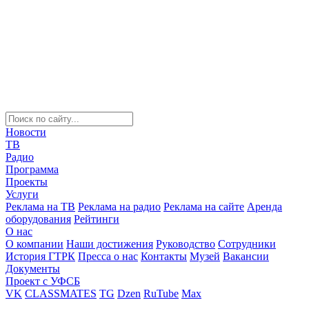
Новости
ТВ
Радио
Программа
Проекты
Услуги
Реклама на ТВ
Реклама на радио
Реклама на сайте
Аренда
оборудования
Рейтинги
О нас
О компании
Наши достижения
Руководство
Сотрудники
История ГТРК
Пресса о нас
Контакты
Музей
Вакансии
Документы
Проект с УФСБ
VK
CLASSMATES
TG
Dzen
RuTube
Max