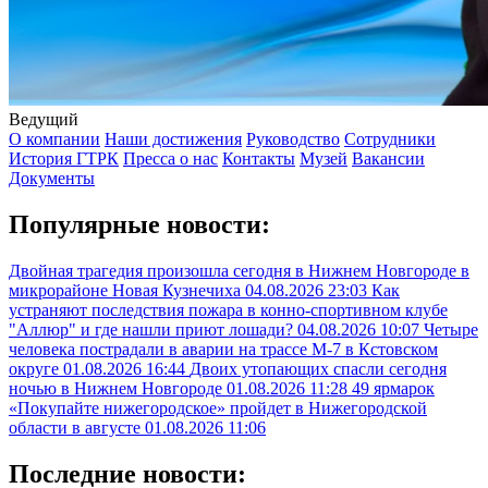
Ведущий
О компании
Наши достижения
Руководство
Сотрудники
История ГТРК
Пресса о нас
Контакты
Музей
Вакансии
Документы
Популярные новости:
Двойная трагедия произошла сегодня в Нижнем Новгороде в
микрорайоне Новая Кузнечиха
04.08.2026 23:03
Как
устраняют последствия пожара в конно-спортивном клубе
"Аллюр" и где нашли приют лошади?
04.08.2026 10:07
Четыре
человека пострадали в аварии на трассе М-7 в Кстовском
округе
01.08.2026 16:44
Двоих утопающих спасли сегодня
ночью в Нижнем Новгороде
01.08.2026 11:28
49 ярмарок
«Покупайте нижегородское» пройдет в Нижегородской
области в августе
01.08.2026 11:06
Последние новости: