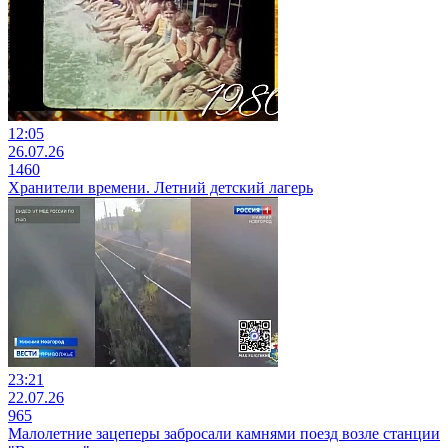
12:05
26.07.26
1460
Хранители времени. Летний детский лагерь
23:21
22.07.26
965
Малолетние зацеперы забросали камнями поезд возле станции