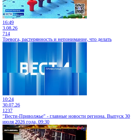
16:49
3.08.26
714
Тревога, растерянность и непонимание, что делать
10:24
30.07.26
1237
"Вести-Приволжье" - главные новости региона. Выпуск 30
июля 2026 года, 09:30