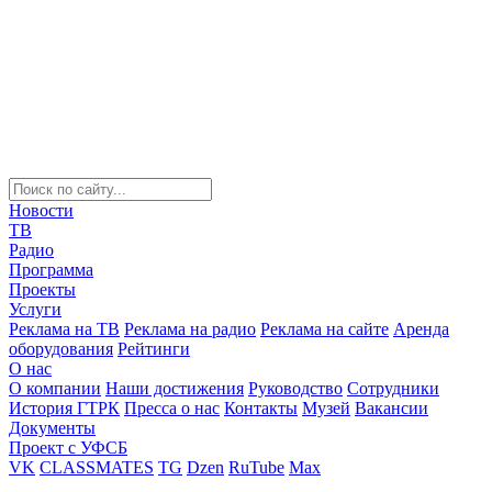
Новости
ТВ
Радио
Программа
Проекты
Услуги
Реклама на ТВ
Реклама на радио
Реклама на сайте
Аренда
оборудования
Рейтинги
О нас
О компании
Наши достижения
Руководство
Сотрудники
История ГТРК
Пресса о нас
Контакты
Музей
Вакансии
Документы
Проект с УФСБ
VK
CLASSMATES
TG
Dzen
RuTube
Max