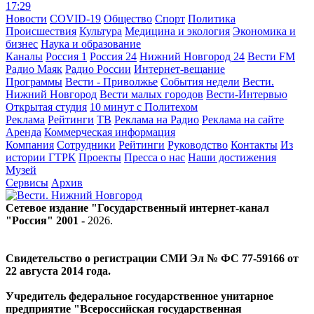
17:29
Новости
COVID-19
Общество
Спорт
Политика
Происшествия
Культура
Медицина и экология
Экономика и
бизнес
Наука и образование
Каналы
Россия 1
Россия 24
Нижний Новгород 24
Вести FM
Радио Маяк
Радио России
Интернет-вещание
Программы
Вести - Приволжье
События недели
Вести.
Нижний Новгород
Вести малых городов
Вести-Интервью
Открытая студия
10 минут с Политехом
Реклама
Рейтинги
ТВ
Реклама на Радио
Реклама на сайте
Аренда
Коммерческая информация
Компания
Сотрудники
Рейтинги
Руководство
Контакты
Из
истории ГТРК
Проекты
Пресса о нас
Наши достижения
Музей
Сервисы
Архив
Сетевое издание "Государственный интернет-канал
"Россия" 2001 -
2026
.
Свидетельство о регистрации СМИ Эл № ФС 77-59166 от
22 августа 2014 года.
Учредитель федеральное государственное унитарное
предприятие "Всероссийская государственная