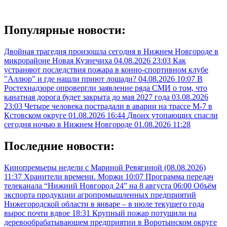
Популярные новости:
Двойная трагедия произошла сегодня в Нижнем Новгороде в
микрорайоне Новая Кузнечиха
04.08.2026 23:03
Как
устраняют последствия пожара в конно-спортивном клубе
"Аллюр" и где нашли приют лошади?
04.08.2026 10:07
В
Ростехнадзоре опровергли заявление ряда СМИ о том, что
канатная дорога будет закрыта до мая 2027 года
03.08.2026
23:03
Четыре человека пострадали в аварии на трассе М-7 в
Кстовском округе
01.08.2026 16:44
Двоих утопающих спасли
сегодня ночью в Нижнем Новгороде
01.08.2026 11:28
Последние новости:
Кинопремьеры недели с Мариной Ревягиной (08.08.2026)
11:37
Хранители времени. Моржи
10:07
Программа передач
телеканала “Нижний Новгород 24” на 8 августа
06:00
Объём
экспорта продукции агропромышленных предприятий
Нижегородской области в январе – в июле текущего года
вырос почти вдвое
18:31
Крупный пожар потушили на
деревообрабатывающем предприятии в Воротынском округе