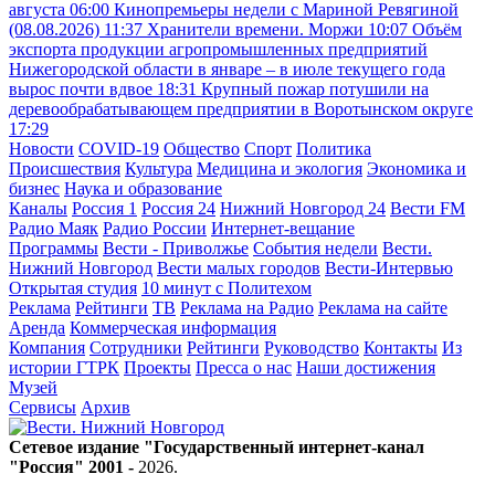
августа
06:00
Кинопремьеры недели с Мариной Ревягиной
(08.08.2026)
11:37
Хранители времени. Моржи
10:07
Объём
экспорта продукции агропромышленных предприятий
Нижегородской области в январе – в июле текущего года
вырос почти вдвое
18:31
Крупный пожар потушили на
деревообрабатывающем предприятии в Воротынском округе
17:29
Новости
COVID-19
Общество
Спорт
Политика
Происшествия
Культура
Медицина и экология
Экономика и
бизнес
Наука и образование
Каналы
Россия 1
Россия 24
Нижний Новгород 24
Вести FM
Радио Маяк
Радио России
Интернет-вещание
Программы
Вести - Приволжье
События недели
Вести.
Нижний Новгород
Вести малых городов
Вести-Интервью
Открытая студия
10 минут с Политехом
Реклама
Рейтинги
ТВ
Реклама на Радио
Реклама на сайте
Аренда
Коммерческая информация
Компания
Сотрудники
Рейтинги
Руководство
Контакты
Из
истории ГТРК
Проекты
Пресса о нас
Наши достижения
Музей
Сервисы
Архив
Сетевое издание "Государственный интернет-канал
"Россия" 2001 -
2026
.