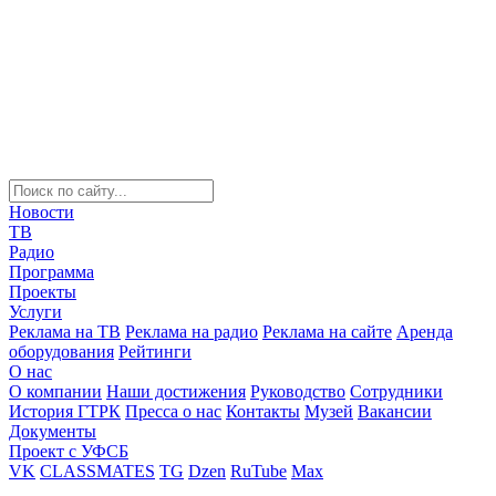
Новости
ТВ
Радио
Программа
Проекты
Услуги
Реклама на ТВ
Реклама на радио
Реклама на сайте
Аренда
оборудования
Рейтинги
О нас
О компании
Наши достижения
Руководство
Сотрудники
История ГТРК
Пресса о нас
Контакты
Музей
Вакансии
Документы
Проект с УФСБ
VK
CLASSMATES
TG
Dzen
RuTube
Max