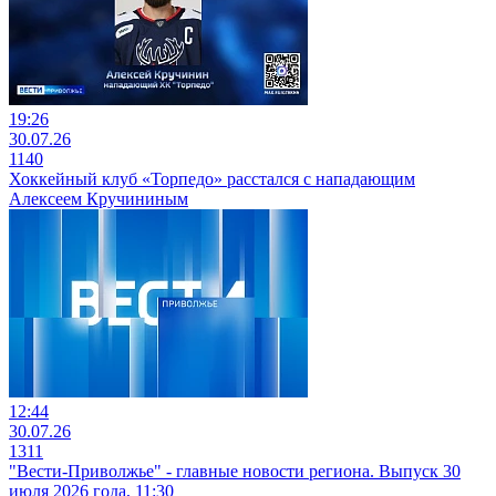
19:26
30.07.26
1140
Хоккейный клуб «Торпедо» расстался с нападающим
Алексеем Кручининым
12:44
30.07.26
1311
"Вести-Приволжье" - главные новости региона. Выпуск 30
июля 2026 года, 11:30