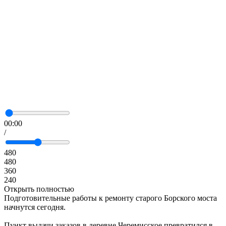
00:00
/
480
480
360
240
Открыть полностью
Подготовительные работы к ремонту старого Борского моста
начнутся сегодня.
Пункт выдачи заказов в деревне Черемисское превратился в