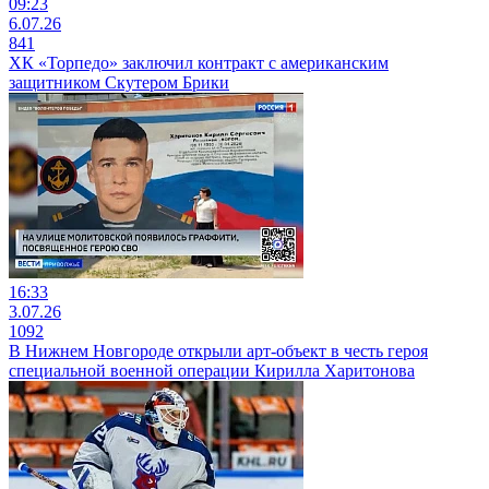
09:23
6.07.26
841
ХК «Торпедо» заключил контракт с американским
защитником Скутером Брики
16:33
3.07.26
1092
В Нижнем Новгороде открыли арт-объект в честь героя
специальной военной операции Кирилла Харитонова