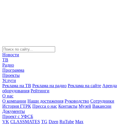
Новости
ТВ
Радио
Программа
Проекты
Услуги
Реклама на ТВ
Реклама на радио
Реклама на сайте
Аренда
оборудования
Рейтинги
О нас
О компании
Наши достижения
Руководство
Сотрудники
История ГТРК
Пресса о нас
Контакты
Музей
Вакансии
Документы
Проект с УФСБ
VK
CLASSMATES
TG
Dzen
RuTube
Max