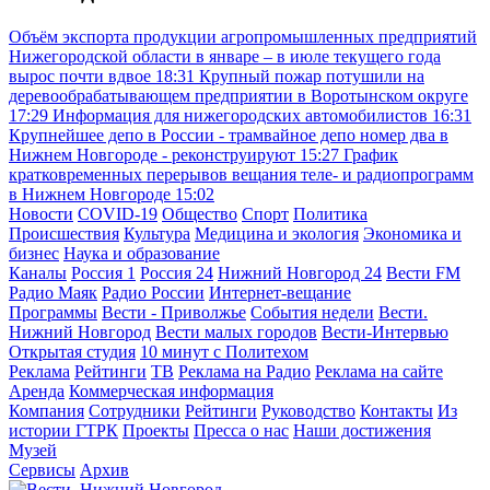
Объём экспорта продукции агропромышленных предприятий
Нижегородской области в январе – в июле текущего года
вырос почти вдвое
18:31
Крупный пожар потушили на
деревообрабатывающем предприятии в Воротынском округе
17:29
Информация для нижегородских автомобилистов
16:31
Крупнейшее депо в России - трамвайное депо номер два в
Нижнем Новгороде - реконструируют
15:27
График
кратковременных перерывов вещания теле- и радиопрограмм
в Нижнем Новгороде
15:02
Новости
COVID-19
Общество
Спорт
Политика
Происшествия
Культура
Медицина и экология
Экономика и
бизнес
Наука и образование
Каналы
Россия 1
Россия 24
Нижний Новгород 24
Вести FM
Радио Маяк
Радио России
Интернет-вещание
Программы
Вести - Приволжье
События недели
Вести.
Нижний Новгород
Вести малых городов
Вести-Интервью
Открытая студия
10 минут с Политехом
Реклама
Рейтинги
ТВ
Реклама на Радио
Реклама на сайте
Аренда
Коммерческая информация
Компания
Сотрудники
Рейтинги
Руководство
Контакты
Из
истории ГТРК
Проекты
Пресса о нас
Наши достижения
Музей
Сервисы
Архив