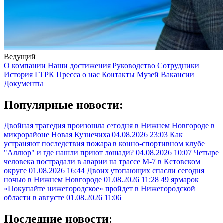
Ведущий
О компании
Наши достижения
Руководство
Сотрудники
История ГТРК
Пресса о нас
Контакты
Музей
Вакансии
Документы
Популярные новости:
Двойная трагедия произошла сегодня в Нижнем Новгороде в
микрорайоне Новая Кузнечиха
04.08.2026 23:03
Как
устраняют последствия пожара в конно-спортивном клубе
"Аллюр" и где нашли приют лошади?
04.08.2026 10:07
Четыре
человека пострадали в аварии на трассе М-7 в Кстовском
округе
01.08.2026 16:44
Двоих утопающих спасли сегодня
ночью в Нижнем Новгороде
01.08.2026 11:28
49 ярмарок
«Покупайте нижегородское» пройдет в Нижегородской
области в августе
01.08.2026 11:06
Последние новости: