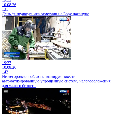
19:53
10.08.26
131
День физкультурника отметили на Бору накануне
19:27
10.08.26
142
Нижегородская область планирует ввести
автоматизированную упрощенную систему налогообложения
для малого бизнеса