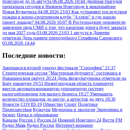
Новгороде до 16 августа
06.08.2026 10:44
Двойная трагедия
произошла сегодня в Нижнем Новгороде в микрорайоне
Новая Кузнечиха
04.08.2026 23:03
Как устраняют последствия
пожара в конно-спортивном клубе "Аллюр" и где нашли
приют лошади?
04.08.2026 10:07
В Ростехнадзоре опровергли
заявление ряда СМИ о том, что канатная дорога будет закрыта
до мая 2027 года
03.08.2026 23:03
1 августа в Дивееве
отметили День памяти преподобного Серафима Саровского
03.08.2026 14:44
Последние новости:
Завершился второй уикенд фестиваля "Специфик"
21:37
Стратегическая сессия "Мастерская будущего" состоялась в
Навашинском округе
20:24
День физкультурника отметили на
Бору накануне
19:53
Нижегородская область планирует
ввести автоматизированную упрощенную систему
налогообложения для малого бизнеса
19:27
Уменьшить
количество площадок до шести, а артистов до двух
18:30
Новости
COVID-19
Общество
Спорт
Политика
Происшествия
Культура
Медицина и экология
Экономика и
бизнес
Наука и образование
Каналы
Россия 1
Россия 24
Нижний Новгород 24
Вести FM
Радио Маяк
Радио России
Интернет-вещание