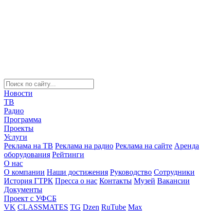
Новости
ТВ
Радио
Программа
Проекты
Услуги
Реклама на ТВ
Реклама на радио
Реклама на сайте
Аренда
оборудования
Рейтинги
О нас
О компании
Наши достижения
Руководство
Сотрудники
История ГТРК
Пресса о нас
Контакты
Музей
Вакансии
Документы
Проект с УФСБ
VK
CLASSMATES
TG
Dzen
RuTube
Max