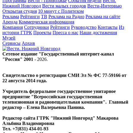
Программы
Вести - Приволжье
События недели
Вести.
Нижний Новгород
Вести малых городов
Вести-Интервью
Открытая студия
10 минут с Политехом
Реклама
Рейтинги
ТВ
Реклама на Радио
Реклама на сайте
Аренда
Коммерческая информация
Компания
Сотрудники
Рейтинги
Руководство
Контакты
Из
истории ГТРК
Проекты
Пресса о нас
Наши достижения
Музей
Сервисы
Архив
Сетевое издание "Государственный интернет-канал
"Россия" 2001 -
2026
.
Свидетельство о регистрации СМИ Эл № ФС 77-59166 от
22 августа 2014 года.
Учредитель федеральное государственное унитарное
предприятие "Всероссийская государственная
телевизионная и радиовещательная компания". Главный
редактор – Елена Валерьевна Панина.
Редактор сайта ГТРК "Нижний Новгород" Макарова
Альбина Владимировна
Тел. +7(831) 434-01-93