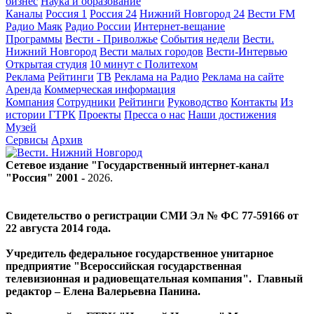
бизнес
Наука и образование
Каналы
Россия 1
Россия 24
Нижний Новгород 24
Вести FM
Радио Маяк
Радио России
Интернет-вещание
Программы
Вести - Приволжье
События недели
Вести.
Нижний Новгород
Вести малых городов
Вести-Интервью
Открытая студия
10 минут с Политехом
Реклама
Рейтинги
ТВ
Реклама на Радио
Реклама на сайте
Аренда
Коммерческая информация
Компания
Сотрудники
Рейтинги
Руководство
Контакты
Из
истории ГТРК
Проекты
Пресса о нас
Наши достижения
Музей
Сервисы
Архив
Сетевое издание "Государственный интернет-канал
"Россия" 2001 -
2026
.
Свидетельство о регистрации СМИ Эл № ФС 77-59166 от
22 августа 2014 года.
Учредитель федеральное государственное унитарное
предприятие "Всероссийская государственная
телевизионная и радиовещательная компания". Главный
редактор – Елена Валерьевна Панина.