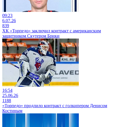
09:23
6.07.26
839
ХК «Торпедо» заключил контракт с американским
защитником Скутером Брики
16:54
25.06.26
1188
«Торпедо» продлило контракт с голкипером Денисом
Костиным