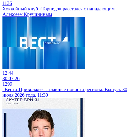
1136
Хоккейный клуб «Торпедо» расстался с нападающим
Алексеем Кручининым
12:44
30.07.26
1299
"Вести-Приволжье" - главные новости региона. Выпуск 30
июля 2026 года, 11:30