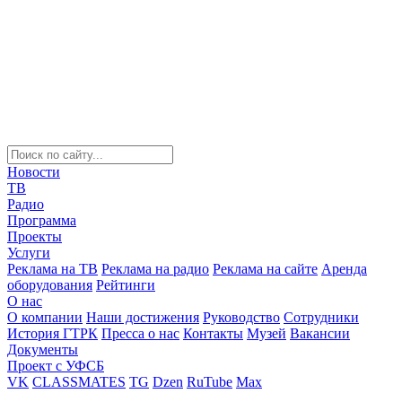
Новости
ТВ
Радио
Программа
Проекты
Услуги
Реклама на ТВ
Реклама на радио
Реклама на сайте
Аренда
оборудования
Рейтинги
О нас
О компании
Наши достижения
Руководство
Сотрудники
История ГТРК
Пресса о нас
Контакты
Музей
Вакансии
Документы
Проект с УФСБ
VK
CLASSMATES
TG
Dzen
RuTube
Max