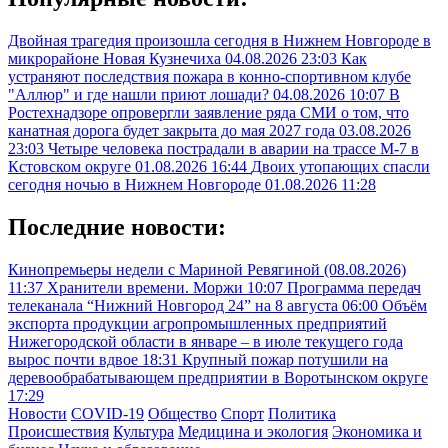
Двойная трагедия произошла сегодня в Нижнем Новгороде в
микрорайоне Новая Кузнечиха
04.08.2026 23:03
Как
устраняют последствия пожара в конно-спортивном клубе
"Аллюр" и где нашли приют лошади?
04.08.2026 10:07
В
Ростехнадзоре опровергли заявление ряда СМИ о том, что
канатная дорога будет закрыта до мая 2027 года
03.08.2026
23:03
Четыре человека пострадали в аварии на трассе М-7 в
Кстовском округе
01.08.2026 16:44
Двоих утопающих спасли
сегодня ночью в Нижнем Новгороде
01.08.2026 11:28
Последние новости:
Кинопремьеры недели с Мариной Ревягиной (08.08.2026)
11:37
Хранители времени. Моржи
10:07
Программа передач
телеканала “Нижний Новгород 24” на 8 августа
06:00
Объём
экспорта продукции агропромышленных предприятий
Нижегородской области в январе – в июле текущего года
вырос почти вдвое
18:31
Крупный пожар потушили на
деревообрабатывающем предприятии в Воротынском округе
17:29
Новости
COVID-19
Общество
Спорт
Политика
Происшествия
Культура
Медицина и экология
Экономика и