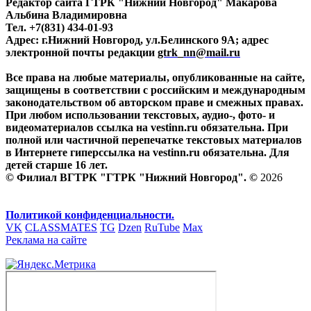
Редактор сайта ГТРК "Нижний Новгород" Макарова
Альбина Владимировна
Тел. +7(831) 434-01-93
Адрес: г.Нижний Новгород, ул.Белинского 9А; адрес
электронной почты редакции
gtrk_nn@mail.ru
Все права на любые материалы, опубликованные на сайте,
защищены в соответствии с российским и международным
законодательством об авторском праве и смежных правах.
При любом использовании текстовых, аудио-, фото- и
видеоматериалов ссылка на vestinn.ru обязательна. При
полной или частичной перепечатке текстовых материалов
в Интернете гиперссылка на vestinn.ru обязательна. Для
детей старше 16 лет.
© Филиал ВГТРК "ГТРК "Нижний Новгород". ©
2026
Политикой конфиденциальности.
VK
CLASSMATES
TG
Dzen
RuTube
Max
Реклама на сайте