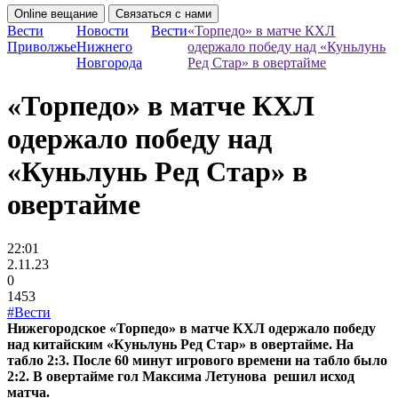
Online вещание
Связаться с нами
Вести
Новости
Вести
«Торпедо» в матче КХЛ
Приволжье
Нижнего
одержало победу над «Куньлунь
Новгорода
Ред Стар» в овертайме
«Торпедо» в матче КХЛ
одержало победу над
«Куньлунь Ред Стар» в
овертайме
22:01
2.11.23
0
1453
#Вести
Нижегородское «Торпедо» в матче КХЛ одержало победу
над китайским «Куньлунь Ред Стар» в овертайме. На
табло 2:3. После 60 минут игрового времени на табло было
2:2. В овертайме гол Максима Летунова решил исход
матча.