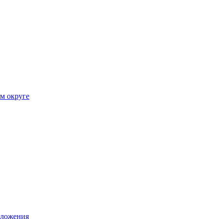
ом округе
иложения