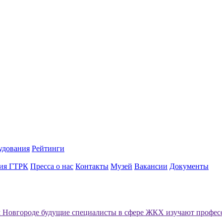
удования
Рейтинги
ия ГТРК
Пресса о нас
Контакты
Музей
Вакансии
Документы
Новгороде будущие специалисты в сфере ЖКХ изучают профес