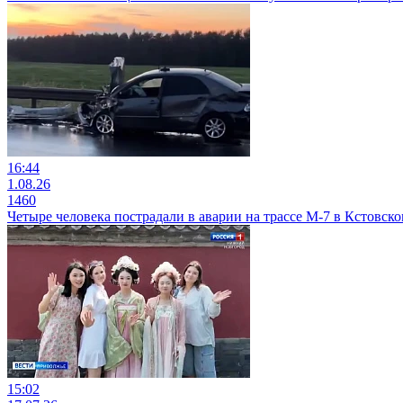
16:44
1.08.26
1460
Четыре человека пострадали в аварии на трассе М-7 в Кстовско
15:02