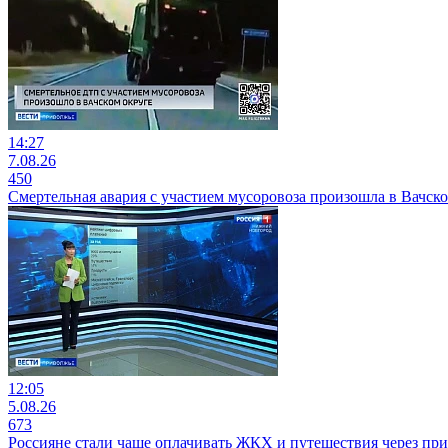
14:27
7.08.26
450
Смертельная авария с участием мусоровоза произошла в Вачск
12:05
5.08.26
673
Россияне стали чаще оплачивать ЖКХ и путешествия через пр