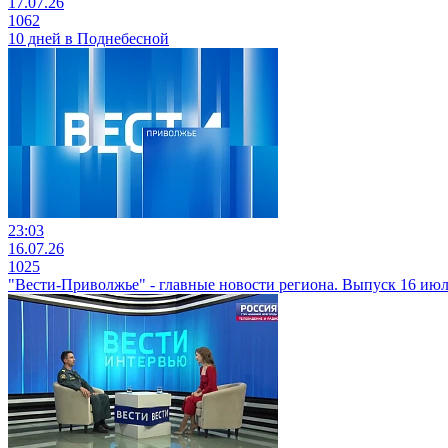
17.07.26
1062
10 дней в Поднебесной
23:03
16.07.26
1025
"Вести-Приволжье" - главные новости региона. Выпуск 16 июля