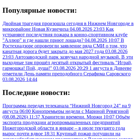
Популярные новости:
Двойная трагедия произошла сегодня в Нижнем Новгороде в
микрорайоне Новая Кузнечиха
04.08.2026 23:03
Как
устраняют последствия пожара в конно-спортивном клубе
"Аллюр" и где нашли приют лошади?
04.08.2026 10:07
В
Ростехнадзоре опровергли заявление ряда СМИ о том, что
канатная дорога будет закрыта до мая 2027 года
03.08.2026
23:03
Автозаводский парк зазвучал народной музыкой. В эти
выходные там прошёл десятый открытый фестиваль "Играй,
гармошка! Пой, душа!"
03.08.2026 20:29
1 августа в Дивееве
отметили День памяти преподобного Серафима Саровского
03.08.2026 14:44
Последние новости:
Программа передач телеканала “Нижний Новгород 24” на 9
августа
06:00
Кинопремьеры недели с Мариной Ревягиной
(08.08.2026)
11:37
Хранители времени. Моржи
10:07
Объём
экспорта продукции агропромышленных предприятий
Нижегородской области в январе – в июле текущего года
вырос почти вдвое
18:31
Крупный пожар потушили на