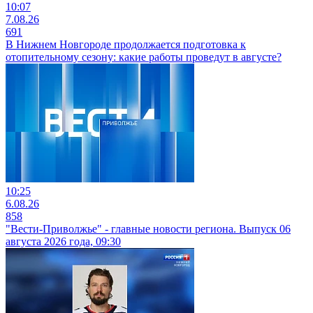
10:07
7.08.26
691
В Нижнем Новгороде продолжается подготовка к
отопительному сезону: какие работы проведут в августе?
10:25
6.08.26
858
"Вести-Приволжье" - главные новости региона. Выпуск 06
августа 2026 года, 09:30