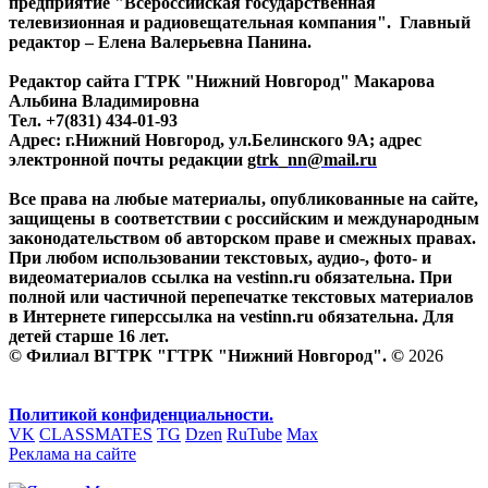
предприятие "Всероссийская государственная
телевизионная и радиовещательная компания". Главный
редактор – Елена Валерьевна Панина.
Редактор сайта ГТРК "Нижний Новгород" Макарова
Альбина Владимировна
Тел. +7(831) 434-01-93
Адрес: г.Нижний Новгород, ул.Белинского 9А; адрес
электронной почты редакции
gtrk_nn@mail.ru
Все права на любые материалы, опубликованные на сайте,
защищены в соответствии с российским и международным
законодательством об авторском праве и смежных правах.
При любом использовании текстовых, аудио-, фото- и
видеоматериалов ссылка на vestinn.ru обязательна. При
полной или частичной перепечатке текстовых материалов
в Интернете гиперссылка на vestinn.ru обязательна. Для
детей старше 16 лет.
© Филиал ВГТРК "ГТРК "Нижний Новгород". ©
2026
Политикой конфиденциальности.
VK
CLASSMATES
TG
Dzen
RuTube
Max
Реклама на сайте