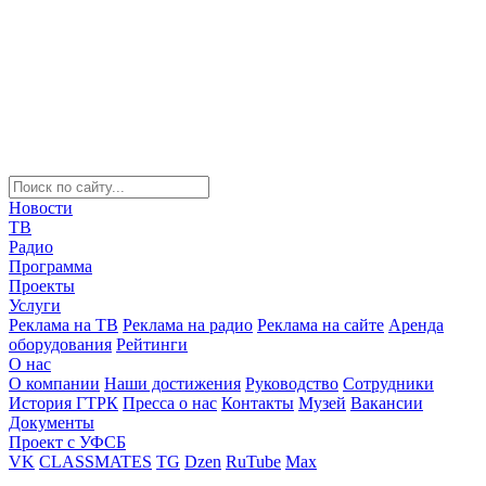
Новости
ТВ
Радио
Программа
Проекты
Услуги
Реклама на ТВ
Реклама на радио
Реклама на сайте
Аренда
оборудования
Рейтинги
О нас
О компании
Наши достижения
Руководство
Сотрудники
История ГТРК
Пресса о нас
Контакты
Музей
Вакансии
Документы
Проект с УФСБ
VK
CLASSMATES
TG
Dzen
RuTube
Max