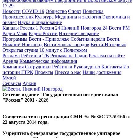
деревообрабатывающем предприятии в Воротынском округе
17:29
Новости
COVID-19
Общество
Спорт
Политика
Происшествия
Культура
Медицина и экология
Экономика и
бизнес
Наука и образование
Каналы
Россия 1
Россия 24
Нижний Новгород 24
Вести FM
Радио Маяк
Радио России
Интернет-вещание
Программы
Вести - Приволжье
События недели
Вести.
Нижний Новгород
Вести малых городов
Вести-Интервью
Открытая студия
10 минут с Политехом
Реклама
Рейтинги
ТВ
Реклама на Радио
Реклама на сайте
Аренда
Коммерческая информация
Компания
Сотрудники
Рейтинги
Руководство
Контакты
Из
истории ГТРК
Проекты
Пресса о нас
Наши достижения
Музей
Сервисы
Архив
Сетевое издание "Государственный интернет-канал
"Россия" 2001 -
2026
.
Свидетельство о регистрации СМИ Эл № ФС 77-59166 от
22 августа 2014 года.
Учредитель федеральное государственное унитарное