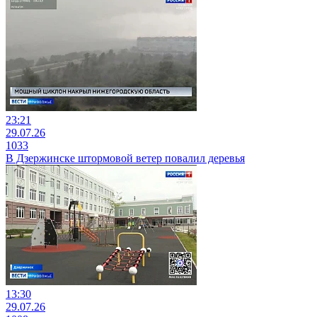
23:21
29.07.26
1033
В Дзержинске штормовой ветер повалил деревья
13:30
29.07.26