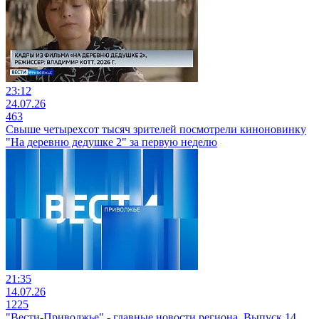
23:12
24.07.26
463
Свыше четырехсот тысяч зрителей посмотрели киноновинку
"На деревню дедушке 2" за первую неделю
21:35
14.07.26
1225
"Вести-Приволжье" - главные новости региона. Выпуск 14