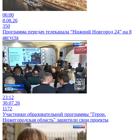
06:00
8.08.26
350
Программа передач телеканала “Нижний Новгород 24” на 8
августа
23:12
30.07.26
1172
Участники образовательной программы "Герои.
Нижегородская область" защитили свои проекты