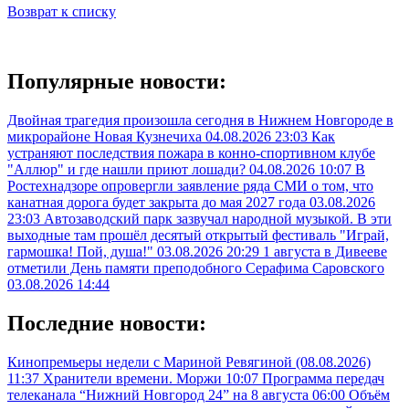
Возврат к списку
Популярные новости:
Двойная трагедия произошла сегодня в Нижнем Новгороде в
микрорайоне Новая Кузнечиха
04.08.2026 23:03
Как
устраняют последствия пожара в конно-спортивном клубе
"Аллюр" и где нашли приют лошади?
04.08.2026 10:07
В
Ростехнадзоре опровергли заявление ряда СМИ о том, что
канатная дорога будет закрыта до мая 2027 года
03.08.2026
23:03
Автозаводский парк зазвучал народной музыкой. В эти
выходные там прошёл десятый открытый фестиваль "Играй,
гармошка! Пой, душа!"
03.08.2026 20:29
1 августа в Дивееве
отметили День памяти преподобного Серафима Саровского
03.08.2026 14:44
Последние новости:
Кинопремьеры недели с Мариной Ревягиной (08.08.2026)
11:37
Хранители времени. Моржи
10:07
Программа передач
телеканала “Нижний Новгород 24” на 8 августа
06:00
Объём