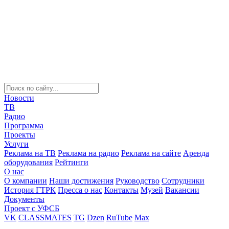
Новости
ТВ
Радио
Программа
Проекты
Услуги
Реклама на ТВ
Реклама на радио
Реклама на сайте
Аренда
оборудования
Рейтинги
О нас
О компании
Наши достижения
Руководство
Сотрудники
История ГТРК
Пресса о нас
Контакты
Музей
Вакансии
Документы
Проект с УФСБ
VK
CLASSMATES
TG
Dzen
RuTube
Max