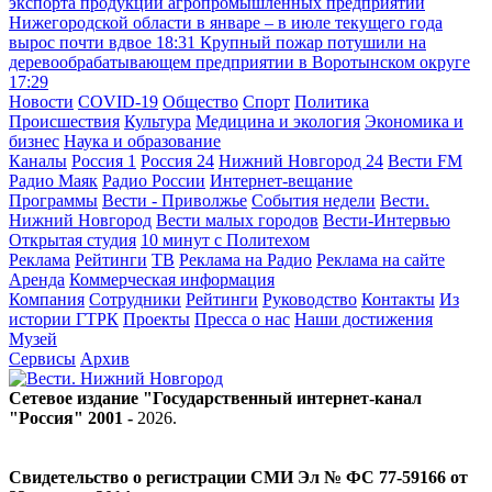
экспорта продукции агропромышленных предприятий
Нижегородской области в январе – в июле текущего года
вырос почти вдвое
18:31
Крупный пожар потушили на
деревообрабатывающем предприятии в Воротынском округе
17:29
Новости
COVID-19
Общество
Спорт
Политика
Происшествия
Культура
Медицина и экология
Экономика и
бизнес
Наука и образование
Каналы
Россия 1
Россия 24
Нижний Новгород 24
Вести FM
Радио Маяк
Радио России
Интернет-вещание
Программы
Вести - Приволжье
События недели
Вести.
Нижний Новгород
Вести малых городов
Вести-Интервью
Открытая студия
10 минут с Политехом
Реклама
Рейтинги
ТВ
Реклама на Радио
Реклама на сайте
Аренда
Коммерческая информация
Компания
Сотрудники
Рейтинги
Руководство
Контакты
Из
истории ГТРК
Проекты
Пресса о нас
Наши достижения
Музей
Сервисы
Архив
Сетевое издание "Государственный интернет-канал
"Россия" 2001 -
2026
.
Свидетельство о регистрации СМИ Эл № ФС 77-59166 от