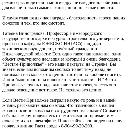
режиссеры, водители и многие другие ежедневно собирают
для вас не только самые важные, но и полезные новости.
И самая главная для нас награда - благодарность героев наших
сюжетов и тех, кто нас смотрит.
Татьяна Виноградова, Профессор Нижегородского
государственного архитектурно-строительного университета,
профессор кафедры ЮНЕСКО ННГАСУ, кандидат
технических наук, доцент, почётный гражданин
Нижегородской области: Есть одно такое направление, один
объект культурного наследия за который я очень благодарна
"Вестям-Приволжье" - это наши пакгаузы на Стрелке. Вы
знаете, если мы вспомним сколько-то лет тому назад не
понимали на сколько это ценно и хотели их вообще сносить.
И они были просто на волоске от уничтожения. И "Вести-
Приволжье" очень поддерживало этот проект, то есть оно
давало освещение вот такое. На сколько это ценно.
Если Вести-Приволжье сыграли какую-то роль и в вашей
жизни, расскажите нам об этом. Что изменилось в вашей
жизни после знакомства и сотрудничества с нами? Снимите
себя на камеру, поделитесь с нами этими историями, и мы
покажем их в нашем эфире. Присылайте свои видео на нашу
горячую линию Глаз народа - 8-904-90-20-200.