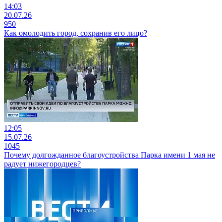
14:03
20.07.26
950
Как омолодить город, сохранив его лицо?
12:05
15.07.26
1045
Почему долгожданное благоустройства Парка имени 1 мая не
радует нижегородцев?