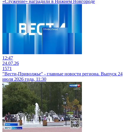
«Служение» наградили в Нижнем Новгороде
12:47
24.07.26
1571
"Вести-Приволжье" - главные новости региона. Выпуск 24
июля 2026 года, 11:30