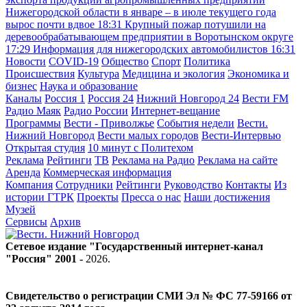
Нижегородской области в январе – в июле текущего года
вырос почти вдвое
18:31
Крупный пожар потушили на
деревообрабатывающем предприятии в Воротынском округе
17:29
Информация для нижегородских автомобилистов
16:31
Новости
COVID-19
Общество
Спорт
Политика
Происшествия
Культура
Медицина и экология
Экономика и
бизнес
Наука и образование
Каналы
Россия 1
Россия 24
Нижний Новгород 24
Вести FM
Радио Маяк
Радио России
Интернет-вещание
Программы
Вести - Приволжье
События недели
Вести.
Нижний Новгород
Вести малых городов
Вести-Интервью
Открытая студия
10 минут с Политехом
Реклама
Рейтинги
ТВ
Реклама на Радио
Реклама на сайте
Аренда
Коммерческая информация
Компания
Сотрудники
Рейтинги
Руководство
Контакты
Из
истории ГТРК
Проекты
Пресса о нас
Наши достижения
Музей
Сервисы
Архив
Сетевое издание "Государственный интернет-канал
"Россия" 2001 -
2026
.
Свидетельство о регистрации СМИ Эл № ФС 77-59166 от