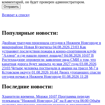
комментарий, он будет проверен администратором.
Отправить
Возврат к списку
Популярные новости:
Двойная трагедия произошла сегодня в Нижнем Новгороде в
микрорайоне Новая Кузнечиха
04.08.2026 23:03
Как
устраняют последствия пожара в конно-спортивном клубе
"Аллюр" и где нашли приют лошади?
04.08.2026 10:07
В
Ростехнадзоре опровергли заявление ряда СМИ о том, что
канатная дорога будет закрыта до мая 2027 года
03.08.2026
23:03
Четыре человека пострадали в аварии на трассе М-7 в
Кстовском округе
01.08.2026 16:44
Двоих утопающих спасли
сегодня ночью в Нижнем Новгороде
01.08.2026 11:28
Последние новости:
Хранители времени. Моржи
10:07
Программа передач
телеканала “Нижний Новгород 24” на 8 августа
06:00
Объём
экспорта продукции агропромышленных предприятий