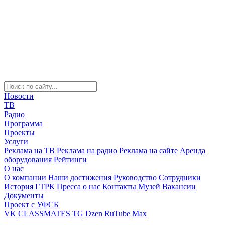
Новости
ТВ
Радио
Программа
Проекты
Услуги
Реклама на ТВ
Реклама на радио
Реклама на сайте
Аренда
оборудования
Рейтинги
О нас
О компании
Наши достижения
Руководство
Сотрудники
История ГТРК
Пресса о нас
Контакты
Музей
Вакансии
Документы
Проект с УФСБ
VK
CLASSMATES
TG
Dzen
RuTube
Max