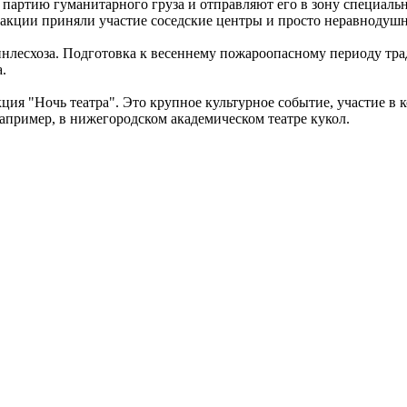
артию гуманитарного груза и отправляют его в зону специально
в акции приняли участие соседские центры и просто неравноду
инлесхоза. Подготовка к весеннему пожароопасному периоду тр
а.
ция "Ночь театра". Это крупное культурное событие, участие в 
например, в нижегородском академическом театре кукол.