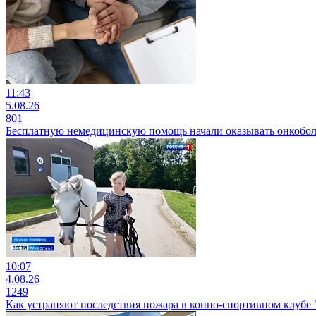
11:43
5.08.26
801
Бесплатную немедицинскую помощь начали оказывать онкобо
10:07
4.08.26
1249
Как устраняют последствия пожара в конно-спортивном клубе