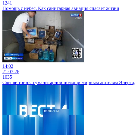
1241
Помощь с небес. Как санитарная авиация спасает жизни
14:02
21.07.26
1035
Свыше тонны гуманитарной помощи мирным жителям Энергод