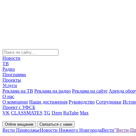
Новости
ТВ
Радио
Программа
Проекты
Услуги
Реклама на ТВ
Реклама на радио
Реклама на сайте
Аренда обор
О нас
О компании
Наши достижения
Руководство
Сотрудники
Истор
Проект с УФСБ
VK
CLASSMATES
TG
Dzen
RuTube
Max
Online вещание
Связаться с нами
Вести Приволжье
Новости Нижнего Новгорода
Вести
"Вести-Пр