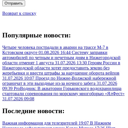
Отправить
Возврат к списку
Популярные новости:
Четыре человека пострадали в аварии на трассе М-7 в
Кстовском округе
01.08.2026 16:44
Систему заправки
автомобилей по четным и нечетным дням в Нижегородской
области отменят 1 августа
31.07.2026 13:30
Героям России в
Нижегородской области хотят предоставить землю без
жеребьевки и ввести штрафы за нарушение оборота вейпов
31.07.2026 10:07
Проезд по Нижне-Волжской набережной
ограничат в эти выходные из-за ночного забега
31.07.2026
09:39
ProВодник: В акватории Горьковского водохранилища
стартовали соревнования по морскому многоборью «ЯлФест»
31.07.2026 09:08
Последние новости:
Важная информация для телезрителей
19:07
В Нижнем