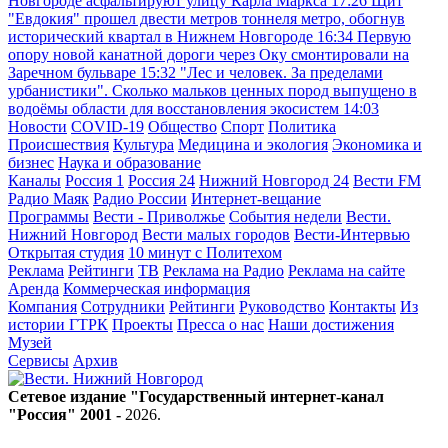
Новгороде асфальтируют улицу Карла Маркса
17:26
Щит
"Евдокия" прошел двести метров тоннеля метро, обогнув
исторический квартал в Нижнем Новгороде
16:34
Первую
опору новой канатной дороги через Оку смонтировали на
Заречном бульваре
15:32
"Лес и человек. За пределами
урбанистики". Сколько мальков ценных пород выпущено в
водоёмы области для восстановления экосистем
14:03
Новости
COVID-19
Общество
Спорт
Политика
Происшествия
Культура
Медицина и экология
Экономика и
бизнес
Наука и образование
Каналы
Россия 1
Россия 24
Нижний Новгород 24
Вести FM
Радио Маяк
Радио России
Интернет-вещание
Программы
Вести - Приволжье
События недели
Вести.
Нижний Новгород
Вести малых городов
Вести-Интервью
Открытая студия
10 минут с Политехом
Реклама
Рейтинги
ТВ
Реклама на Радио
Реклама на сайте
Аренда
Коммерческая информация
Компания
Сотрудники
Рейтинги
Руководство
Контакты
Из
истории ГТРК
Проекты
Пресса о нас
Наши достижения
Музей
Сервисы
Архив
Сетевое издание "Государственный интернет-канал
"Россия" 2001 -
2026
.