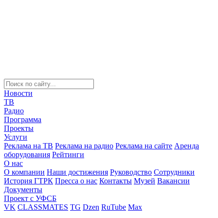
Новости
ТВ
Радио
Программа
Проекты
Услуги
Реклама на ТВ
Реклама на радио
Реклама на сайте
Аренда
оборудования
Рейтинги
О нас
О компании
Наши достижения
Руководство
Сотрудники
История ГТРК
Пресса о нас
Контакты
Музей
Вакансии
Документы
Проект с УФСБ
VK
CLASSMATES
TG
Dzen
RuTube
Max