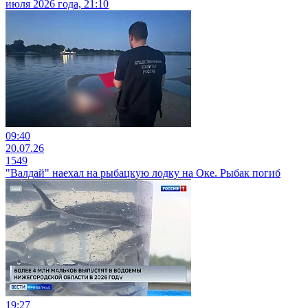
июля 2026 года, 21:10
09:40
20.07.26
1549
"Валдай" наехал на рыбацкую лодку на Оке. Рыбак погиб
19:27