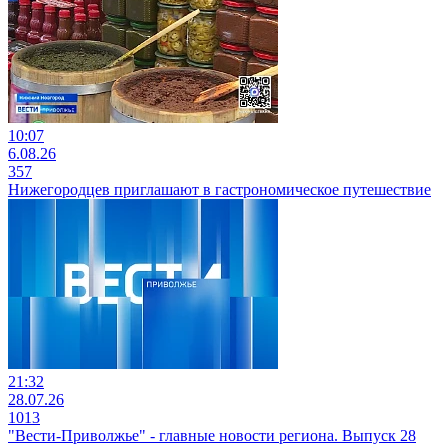
10:07
6.08.26
357
Нижегородцев приглашают в гастрономическое путешествие
21:32
28.07.26
1013
"Вести-Приволжье" - главные новости региона. Выпуск 28