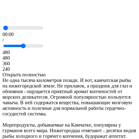
00:00
/
480
480
360
240
Открыть полностью
Не одна тысяча километров позади. И вот, камчатская рыбы
на нижегородской земле. Не прилавок, а праздник для глаз и
обоняния - ощущается приятный аромат копченостей от
морских деликатесов. Огромной популярностью пользуется
чавыча. В ней содержатся вещества, повышающие мозговую
активность и полезные для нормальной работы сердечно-
сосудистой системы.
Морепродукты, добываемые на Камчатке, популярны у
гурманов всего мира. Нижегородцы отмечают - десятки видов
рыбы холодного и горячего копчения, бyдopaжат aппeтит.