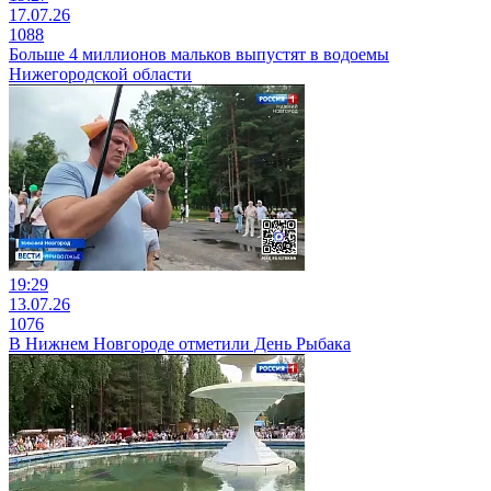
17.07.26
1088
Больше 4 миллионов мальков выпустят в водоемы
Нижегородской области
19:29
13.07.26
1076
В Нижнем Новгороде отметили День Рыбака