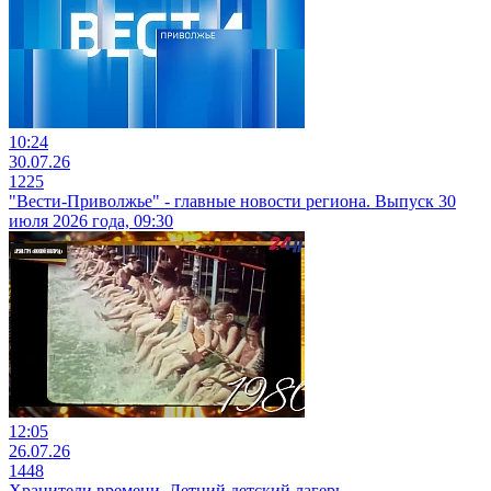
10:24
30.07.26
1225
"Вести-Приволжье" - главные новости региона. Выпуск 30
июля 2026 года, 09:30
12:05
26.07.26
1448
Хранители времени. Летний детский лагерь