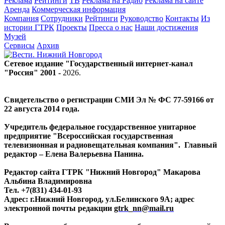
Реклама
Рейтинги
ТВ
Реклама на Радио
Реклама на сайте
Аренда
Коммерческая информация
Компания
Сотрудники
Рейтинги
Руководство
Контакты
Из
истории ГТРК
Проекты
Пресса о нас
Наши достижения
Музей
Сервисы
Архив
Сетевое издание "Государственный интернет-канал
"Россия" 2001 -
2026
.
Свидетельство о регистрации СМИ Эл № ФС 77-59166 от
22 августа 2014 года.
Учредитель федеральное государственное унитарное
предприятие "Всероссийская государственная
телевизионная и радиовещательная компания". Главный
редактор – Елена Валерьевна Панина.
Редактор сайта ГТРК "Нижний Новгород" Макарова
Альбина Владимировна
Тел. +7(831) 434-01-93
Адрес: г.Нижний Новгород, ул.Белинского 9А; адрес
электронной почты редакции
gtrk_nn@mail.ru