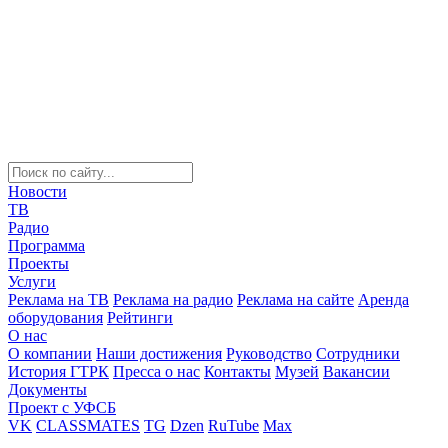
Новости
ТВ
Радио
Программа
Проекты
Услуги
Реклама на ТВ
Реклама на радио
Реклама на сайте
Аренда
оборудования
Рейтинги
О нас
О компании
Наши достижения
Руководство
Сотрудники
История ГТРК
Пресса о нас
Контакты
Музей
Вакансии
Документы
Проект с УФСБ
VK
CLASSMATES
TG
Dzen
RuTube
Max