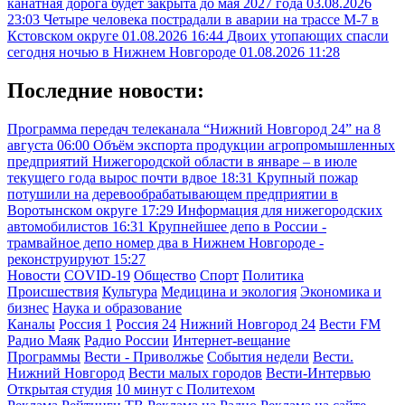
канатная дорога будет закрыта до мая 2027 года
03.08.2026
23:03
Четыре человека пострадали в аварии на трассе М-7 в
Кстовском округе
01.08.2026 16:44
Двоих утопающих спасли
сегодня ночью в Нижнем Новгороде
01.08.2026 11:28
Последние новости:
Программа передач телеканала “Нижний Новгород 24” на 8
августа
06:00
Объём экспорта продукции агропромышленных
предприятий Нижегородской области в январе – в июле
текущего года вырос почти вдвое
18:31
Крупный пожар
потушили на деревообрабатывающем предприятии в
Воротынском округе
17:29
Информация для нижегородских
автомобилистов
16:31
Крупнейшее депо в России -
трамвайное депо номер два в Нижнем Новгороде -
реконструируют
15:27
Новости
COVID-19
Общество
Спорт
Политика
Происшествия
Культура
Медицина и экология
Экономика и
бизнес
Наука и образование
Каналы
Россия 1
Россия 24
Нижний Новгород 24
Вести FM
Радио Маяк
Радио России
Интернет-вещание
Программы
Вести - Приволжье
События недели
Вести.
Нижний Новгород
Вести малых городов
Вести-Интервью
Открытая студия
10 минут с Политехом