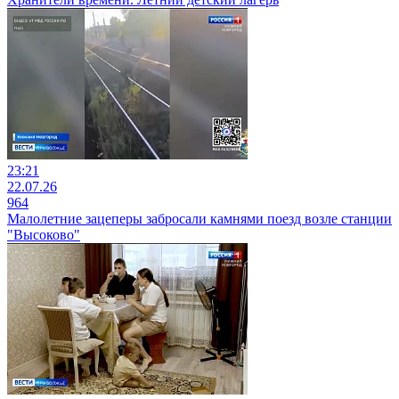
23:21
22.07.26
964
Малолетние зацеперы забросали камнями поезд возле станции
"Высоково"