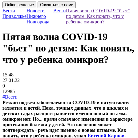
Online вещание
Связаться с нами
Вести
Новости
Вести
Пятая волна COVID-19 "бьет"
Приволжье
Нижнего
по детям: Как понять, что у
Новгорода
ребенка омикрон?
Пятая волна COVID-19
"бьет" по детям: Как понять,
что у ребенка омикрон?
15:48
27.01.22
0
12985
#Вести
Резкий подъем заболеваемости COVID-19 в пятую волну
захватил и детей. Пока, точных данных, что в школах и
детских садах распространяется именно новый штамм-
омикрон нет. Но... врачи отмечают изменения в характере
протекания болезни у детей. Это косвенно может
подтверждать - речь идет именно о новом штамме. Как
понять, что у ребенка омикрон, узнал
Евгений Карпов.