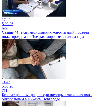
17:45
5.08.26
622
Свыше 44 тысяч медицинских консультаций провели
нижегородцам в «Поездах здоровья» с начала года
11:43
5.08.26
711
Бесплатную немедицинскую помощь начали оказывать
онкобольным в Нижнем Новгороде