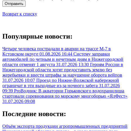
Отправить
Возврат к списку
Популярные новости:
Четыре человека пострадали в аварии на трассе М-7 в
Кстовском округе
01.08.2026 16:44
Систему заправки
автомобилей по четным и нечетным дням в Нижегородской
области отменят 1 августа
31.07.2026 13:30
Героям России в
Нижегородской области хотят предоставить землю без
жеребьевки и ввести штрафы за нарушение оборота вейпов
31.07.2026 10:07
Проезд по Нижне-Волжской набережной
ограничат в эти выходные из-за ночного забега
31.07.2026
09:39
ProВодник: В акватории Горьковского водохранилища
стартовали соревнования по морскому многоборью «ЯлФест»
31.07.2026 09:08
Последние новости:
Объём экспорта продукции агропромышленных предприятий