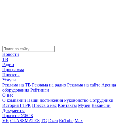
Новости
ТВ
Радио
Программа
Проекты
Услуги
Реклама на ТВ
Реклама на радио
Реклама на сайте
Аренда
оборудования
Рейтинги
О нас
О компании
Наши достижения
Руководство
Сотрудники
История ГТРК
Пресса о нас
Контакты
Музей
Вакансии
Документы
Проект с УФСБ
VK
CLASSMATES
TG
Dzen
RuTube
Max