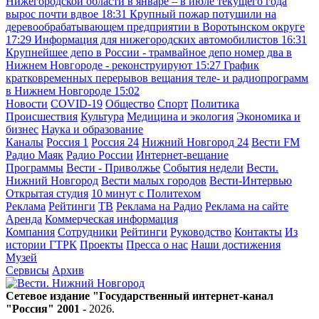
Нижегородской области в январе – в июле текущего года
вырос почти вдвое
18:31
Крупный пожар потушили на
деревообрабатывающем предприятии в Воротынском округе
17:29
Информация для нижегородских автомобилистов
16:31
Крупнейшее депо в России - трамвайное депо номер два в
Нижнем Новгороде - реконструируют
15:27
График
кратковременных перерывов вещания теле- и радиопрограмм
в Нижнем Новгороде
15:02
Новости
COVID-19
Общество
Спорт
Политика
Происшествия
Культура
Медицина и экология
Экономика и
бизнес
Наука и образование
Каналы
Россия 1
Россия 24
Нижний Новгород 24
Вести FM
Радио Маяк
Радио России
Интернет-вещание
Программы
Вести - Приволжье
События недели
Вести.
Нижний Новгород
Вести малых городов
Вести-Интервью
Открытая студия
10 минут с Политехом
Реклама
Рейтинги
ТВ
Реклама на Радио
Реклама на сайте
Аренда
Коммерческая информация
Компания
Сотрудники
Рейтинги
Руководство
Контакты
Из
истории ГТРК
Проекты
Пресса о нас
Наши достижения
Музей
Сервисы
Архив
Сетевое издание "Государственный интернет-канал
"Россия" 2001 -
2026
.