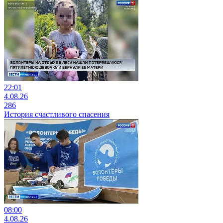
22:01
4.08.26
286
История счастливого спасения
08:00
4.08.26