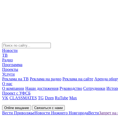
Новости
ТВ
Радио
Программа
Проекты
Услуги
Реклама на ТВ
Реклама на радио
Реклама на сайте
Аренда обор
О нас
О компании
Наши достижения
Руководство
Сотрудники
Истор
Проект с УФСБ
VK
CLASSMATES
TG
Dzen
RuTube
Max
Online вещание
Связаться с нами
Вести Приволжье
Новости Нижнего Новгорода
Вести
Запрет на