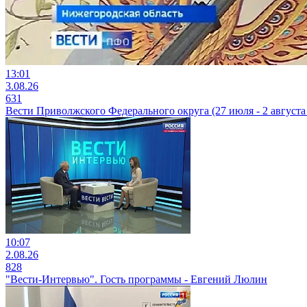
13:01
3.08.26
631
Вести Приволжского Федерального округа (27 июля - 2 августа 
10:07
2.08.26
828
"Вести-Интервью". Гость программы - Евгений Люлин