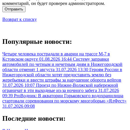
комментарий, он будет проверен администратором.
Отправить
Возврат к списку
Популярные новости:
Четыре человека пострадали в аварии на трассе М-7 в
Кстовском округе
01.08.2026 16:44
Систему заправки
автомобилей по четным и нечетным дням в Нижегородской
области отменят 1 августа
31.07.2026 13:30
Героям России в
Нижегородской области хотят предоставить землю без
жеребьевки и ввести штрафы за нарушение оборота вейпов
31.07.2026 10:07
Проезд по Нижне-Волжской набережной
ограничат в эти выходные из-за ночного забега
31.07.2026
09:39
ProВодник: В акватории Горьковского водохранилища
стартовали соревнования по морскому многоборью «ЯлФест»
31.07.2026 09:08
Последние новости: