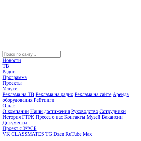
Новости
ТВ
Радио
Программа
Проекты
Услуги
Реклама на ТВ
Реклама на радио
Реклама на сайте
Аренда
оборудования
Рейтинги
О нас
О компании
Наши достижения
Руководство
Сотрудники
История ГТРК
Пресса о нас
Контакты
Музей
Вакансии
Документы
Проект с УФСБ
VK
CLASSMATES
TG
Dzen
RuTube
Max