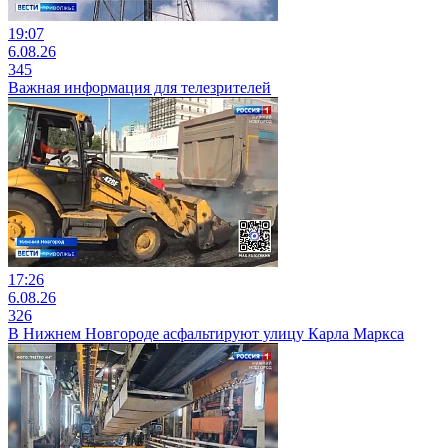
19:07
6.08.26
345
Важная информация для телезрителей
17:26
6.08.26
326
В Нижнем Новгороде асфальтируют улицу Карла Маркса