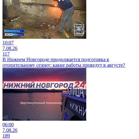
10:07
7.08.26
117
В Нижнем Новгороде продолжается подготовка к
отопительному сезону: какие работы проведут в августе?
06:00
7.08.26
189