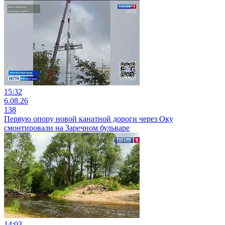
15:32
6.08.26
138
Первую опору новой канатной дороги через Оку
смонтировали на Заречном бульваре
14:03