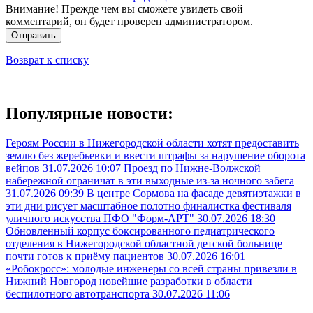
Внимание! Прежде чем вы сможете увидеть свой
комментарий, он будет проверен администратором.
Отправить
Возврат к списку
Популярные новости:
Героям России в Нижегородской области хотят предоставить
землю без жеребьевки и ввести штрафы за нарушение оборота
вейпов
31.07.2026 10:07
Проезд по Нижне-Волжской
набережной ограничат в эти выходные из-за ночного забега
31.07.2026 09:39
В центре Сормова на фасаде девятиэтажки в
эти дни рисует масштабное полотно финалистка фестиваля
уличного искусства ПФО "Форм-АРТ"
30.07.2026 18:30
Обновленный корпус боксированного педиатрического
отделения в Нижегородской областной детской больнице
почти готов к приёму пациентов
30.07.2026 16:01
«Робокросс»: молодые инженеры со всей страны привезли в
Нижний Новгород новейшие разработки в области
беспилотного автотранспорта
30.07.2026 11:06