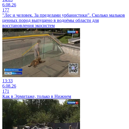
6.08.26
177
"Лес и человек. За пределами урбанистики". Сколько мальков
ценных пород выпущено в водоёмы области для
восстановления экосистем
13:33
6.08.26
171
Как в Эрмитаже, только в Нижнем