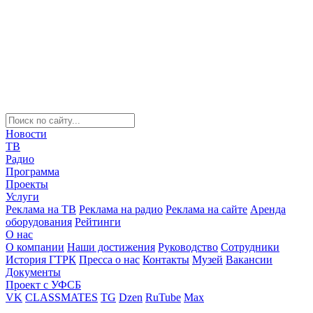
Новости
ТВ
Радио
Программа
Проекты
Услуги
Реклама на ТВ
Реклама на радио
Реклама на сайте
Аренда
оборудования
Рейтинги
О нас
О компании
Наши достижения
Руководство
Сотрудники
История ГТРК
Пресса о нас
Контакты
Музей
Вакансии
Документы
Проект с УФСБ
VK
CLASSMATES
TG
Dzen
RuTube
Max