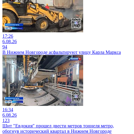
17:26
6.08.26
94
В Нижнем Новгороде асфальтируют улицу Карла Маркса
16:34
6.08.26
123
Щит "Евдокия" прошел двести метров тоннеля метро,
обогнув исторический квартал в Нижнем Новгороде