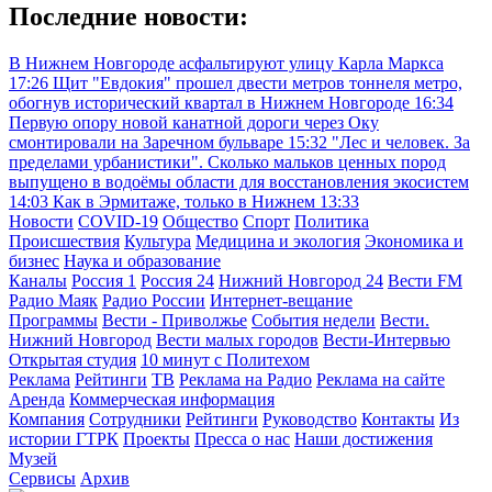
Последние новости:
В Нижнем Новгороде асфальтируют улицу Карла Маркса
17:26
Щит "Евдокия" прошел двести метров тоннеля метро,
обогнув исторический квартал в Нижнем Новгороде
16:34
Первую опору новой канатной дороги через Оку
смонтировали на Заречном бульваре
15:32
"Лес и человек. За
пределами урбанистики". Сколько мальков ценных пород
выпущено в водоёмы области для восстановления экосистем
14:03
Как в Эрмитаже, только в Нижнем
13:33
Новости
COVID-19
Общество
Спорт
Политика
Происшествия
Культура
Медицина и экология
Экономика и
бизнес
Наука и образование
Каналы
Россия 1
Россия 24
Нижний Новгород 24
Вести FM
Радио Маяк
Радио России
Интернет-вещание
Программы
Вести - Приволжье
События недели
Вести.
Нижний Новгород
Вести малых городов
Вести-Интервью
Открытая студия
10 минут с Политехом
Реклама
Рейтинги
ТВ
Реклама на Радио
Реклама на сайте
Аренда
Коммерческая информация
Компания
Сотрудники
Рейтинги
Руководство
Контакты
Из
истории ГТРК
Проекты
Пресса о нас
Наши достижения
Музей
Сервисы
Архив