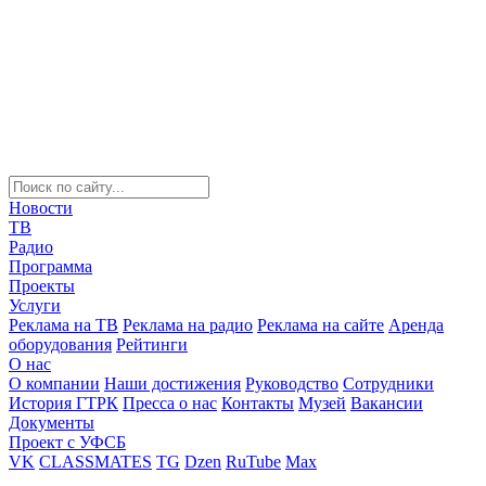
Новости
ТВ
Радио
Программа
Проекты
Услуги
Реклама на ТВ
Реклама на радио
Реклама на сайте
Аренда
оборудования
Рейтинги
О нас
О компании
Наши достижения
Руководство
Сотрудники
История ГТРК
Пресса о нас
Контакты
Музей
Вакансии
Документы
Проект с УФСБ
VK
CLASSMATES
TG
Dzen
RuTube
Max