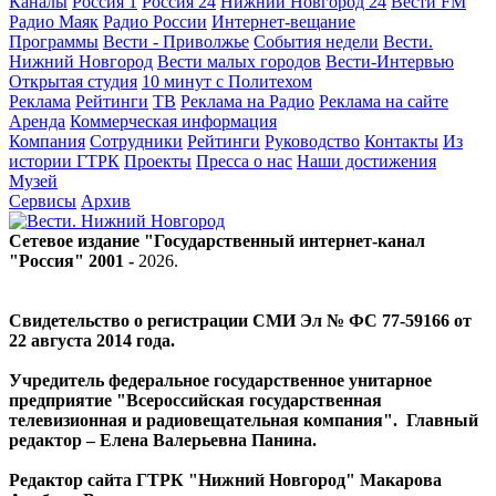
Каналы
Россия 1
Россия 24
Нижний Новгород 24
Вести FM
Радио Маяк
Радио России
Интернет-вещание
Программы
Вести - Приволжье
События недели
Вести.
Нижний Новгород
Вести малых городов
Вести-Интервью
Открытая студия
10 минут с Политехом
Реклама
Рейтинги
ТВ
Реклама на Радио
Реклама на сайте
Аренда
Коммерческая информация
Компания
Сотрудники
Рейтинги
Руководство
Контакты
Из
истории ГТРК
Проекты
Пресса о нас
Наши достижения
Музей
Сервисы
Архив
Сетевое издание "Государственный интернет-канал
"Россия" 2001 -
2026
.
Свидетельство о регистрации СМИ Эл № ФС 77-59166 от
22 августа 2014 года.
Учредитель федеральное государственное унитарное
предприятие "Всероссийская государственная
телевизионная и радиовещательная компания". Главный
редактор – Елена Валерьевна Панина.
Редактор сайта ГТРК "Нижний Новгород" Макарова