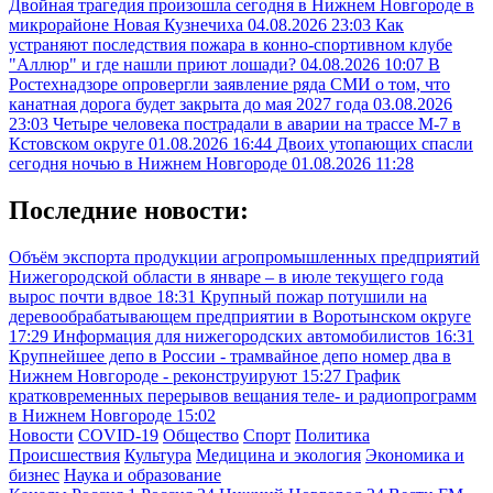
Двойная трагедия произошла сегодня в Нижнем Новгороде в
микрорайоне Новая Кузнечиха
04.08.2026 23:03
Как
устраняют последствия пожара в конно-спортивном клубе
"Аллюр" и где нашли приют лошади?
04.08.2026 10:07
В
Ростехнадзоре опровергли заявление ряда СМИ о том, что
канатная дорога будет закрыта до мая 2027 года
03.08.2026
23:03
Четыре человека пострадали в аварии на трассе М-7 в
Кстовском округе
01.08.2026 16:44
Двоих утопающих спасли
сегодня ночью в Нижнем Новгороде
01.08.2026 11:28
Последние новости:
Объём экспорта продукции агропромышленных предприятий
Нижегородской области в январе – в июле текущего года
вырос почти вдвое
18:31
Крупный пожар потушили на
деревообрабатывающем предприятии в Воротынском округе
17:29
Информация для нижегородских автомобилистов
16:31
Крупнейшее депо в России - трамвайное депо номер два в
Нижнем Новгороде - реконструируют
15:27
График
кратковременных перерывов вещания теле- и радиопрограмм
в Нижнем Новгороде
15:02
Новости
COVID-19
Общество
Спорт
Политика
Происшествия
Культура
Медицина и экология
Экономика и
бизнес
Наука и образование