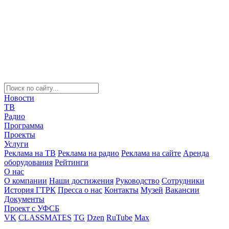
Новости
ТВ
Радио
Программа
Проекты
Услуги
Реклама на ТВ
Реклама на радио
Реклама на сайте
Аренда
оборудования
Рейтинги
О нас
О компании
Наши достижения
Руководство
Сотрудники
История ГТРК
Пресса о нас
Контакты
Музей
Вакансии
Документы
Проект с УФСБ
VK
CLASSMATES
TG
Dzen
RuTube
Max