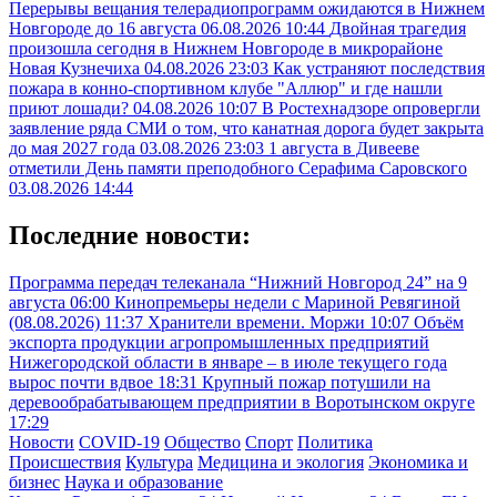
Перерывы вещания телерадиопрограмм ожидаются в Нижнем
Новгороде до 16 августа
06.08.2026 10:44
Двойная трагедия
произошла сегодня в Нижнем Новгороде в микрорайоне
Новая Кузнечиха
04.08.2026 23:03
Как устраняют последствия
пожара в конно-спортивном клубе "Аллюр" и где нашли
приют лошади?
04.08.2026 10:07
В Ростехнадзоре опровергли
заявление ряда СМИ о том, что канатная дорога будет закрыта
до мая 2027 года
03.08.2026 23:03
1 августа в Дивееве
отметили День памяти преподобного Серафима Саровского
03.08.2026 14:44
Последние новости:
Программа передач телеканала “Нижний Новгород 24” на 9
августа
06:00
Кинопремьеры недели с Мариной Ревягиной
(08.08.2026)
11:37
Хранители времени. Моржи
10:07
Объём
экспорта продукции агропромышленных предприятий
Нижегородской области в январе – в июле текущего года
вырос почти вдвое
18:31
Крупный пожар потушили на
деревообрабатывающем предприятии в Воротынском округе
17:29
Новости
COVID-19
Общество
Спорт
Политика
Происшествия
Культура
Медицина и экология
Экономика и
бизнес
Наука и образование