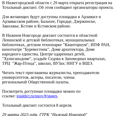
В Нижегородской области с 29 марта открыта регистрация на
Тотальный диктант. Об этом сообщают организаторы проекта.
Для желающих будут доступны площадки в Арзамасе и
Арзамасском районе, Балахне, Городце, Дзержинске,
Заволжье, Кстове и Кстовском районе.
В Нижнем Новгороде диктант состоится в областной
Ленинской и детской библиотеках, муниципальных
библиотеках, детском технопарке "Кванториум", ИПФ РАН,
кинотеатре "Буревестник", Доме архитектора, Доме
народного единства, Центре одаренных детей,
"Хулиганодоме", усадьбе Седова в Заповедных кварталах,
ТРЦ "Жар-Птица", школах, ВУЗах: ННГУ и ВШЭ.
Читать текст приглашены журналисты, преподаватели
университетов, актеры, писатели, члены
региональной Общественной палаты.
Посмотреть доступные площадки можно по
ссылке:
totaldict.ru/nnov/#/stages
.
Тотальный диктант состоится 8 апреля.
29 марта 2023 года, ГТРК "Нижний Новгород"