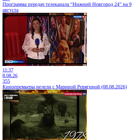
Программа передач телеканала “Нижний Новгород 24” на 9
августа
11:37
8.08.26
355
Кинопремьеры недели с Мариной Ревягиной (08.08.2026)