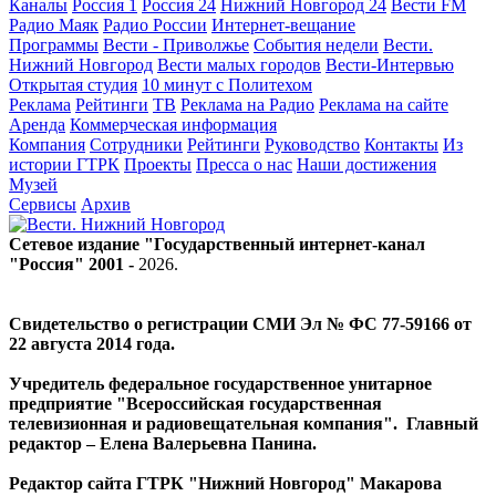
Каналы
Россия 1
Россия 24
Нижний Новгород 24
Вести FM
Радио Маяк
Радио России
Интернет-вещание
Программы
Вести - Приволжье
События недели
Вести.
Нижний Новгород
Вести малых городов
Вести-Интервью
Открытая студия
10 минут с Политехом
Реклама
Рейтинги
ТВ
Реклама на Радио
Реклама на сайте
Аренда
Коммерческая информация
Компания
Сотрудники
Рейтинги
Руководство
Контакты
Из
истории ГТРК
Проекты
Пресса о нас
Наши достижения
Музей
Сервисы
Архив
Сетевое издание "Государственный интернет-канал
"Россия" 2001 -
2026
.
Свидетельство о регистрации СМИ Эл № ФС 77-59166 от
22 августа 2014 года.
Учредитель федеральное государственное унитарное
предприятие "Всероссийская государственная
телевизионная и радиовещательная компания". Главный
редактор – Елена Валерьевна Панина.
Редактор сайта ГТРК "Нижний Новгород" Макарова