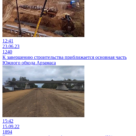
12:41
23.06.23
1240
К завершению строительства приближается основная часть
Южного обхода Арзамаса
15:42
15.09.22
1894