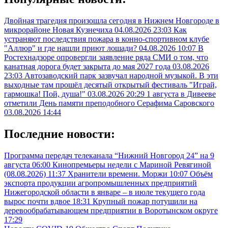
Двойная трагедия произошла сегодня в Нижнем Новгороде в
микрорайоне Новая Кузнечиха
04.08.2026 23:03
Как
устраняют последствия пожара в конно-спортивном клубе
"Аллюр" и где нашли приют лошади?
04.08.2026 10:07
В
Ростехнадзоре опровергли заявление ряда СМИ о том, что
канатная дорога будет закрыта до мая 2027 года
03.08.2026
23:03
Автозаводский парк зазвучал народной музыкой. В эти
выходные там прошёл десятый открытый фестиваль "Играй,
гармошка! Пой, душа!"
03.08.2026 20:29
1 августа в Дивееве
отметили День памяти преподобного Серафима Саровского
03.08.2026 14:44
Последние новости:
Программа передач телеканала “Нижний Новгород 24” на 9
августа
06:00
Кинопремьеры недели с Мариной Ревягиной
(08.08.2026)
11:37
Хранители времени. Моржи
10:07
Объём
экспорта продукции агропромышленных предприятий
Нижегородской области в январе – в июле текущего года
вырос почти вдвое
18:31
Крупный пожар потушили на
деревообрабатывающем предприятии в Воротынском округе
17:29