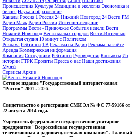
Новости
COVID-19
Общество
Спорт
Политика
Происшествия
Культура
Медицина и экология
Экономика и
бизнес
Наука и образование
Каналы
Россия 1
Россия 24
Нижний Новгород 24
Вести FM
Радио Маяк
Радио России
Интернет-вещание
Программы
Вести - Приволжье
События недели
Вести.
Нижний Новгород
Вести малых городов
Вести-Интервью
Открытая студия
10 минут с Политехом
Реклама
Рейтинги
ТВ
Реклама на Радио
Реклама на сайте
Аренда
Коммерческая информация
Компания
Сотрудники
Рейтинги
Руководство
Контакты
Из
истории ГТРК
Проекты
Пресса о нас
Наши достижения
Музей
Сервисы
Архив
Сетевое издание "Государственный интернет-канал
"Россия" 2001 -
2026
.
Свидетельство о регистрации СМИ Эл № ФС 77-59166 от
22 августа 2014 года.
Учредитель федеральное государственное унитарное
предприятие "Всероссийская государственная
телевизионная и радиовещательная компания". Главный