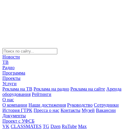
Новости
ТВ
Радио
Программа
Проекты
Услуги
Реклама на ТВ
Реклама на радио
Реклама на сайте
Аренда
оборудования
Рейтинги
О нас
О компании
Наши достижения
Руководство
Сотрудники
История ГТРК
Пресса о нас
Контакты
Музей
Вакансии
Документы
Проект с УФСБ
VK
CLASSMATES
TG
Dzen
RuTube
Max