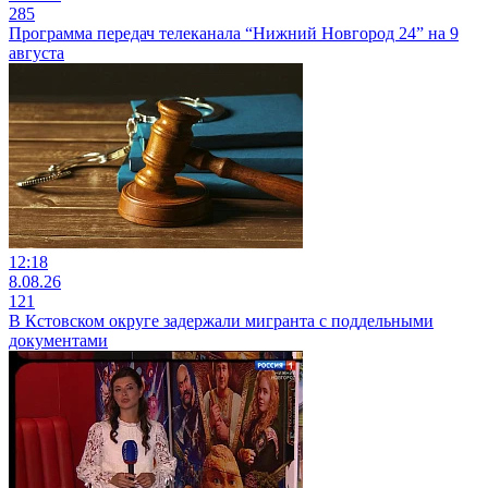
285
Программа передач телеканала “Нижний Новгород 24” на 9
августа
12:18
8.08.26
121
В Кстовском округе задержали мигранта с поддельными
документами