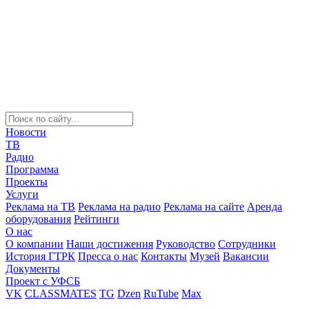
Новости
ТВ
Радио
Программа
Проекты
Услуги
Реклама на ТВ
Реклама на радио
Реклама на сайте
Аренда
оборудования
Рейтинги
О нас
О компании
Наши достижения
Руководство
Сотрудники
История ГТРК
Пресса о нас
Контакты
Музей
Вакансии
Документы
Проект с УФСБ
VK
CLASSMATES
TG
Dzen
RuTube
Max