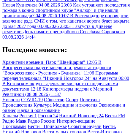
Новая Кузнечиха
04.08.2026 23:03
Как устраняют последствия
пожара в конно-спортивном клубе "Аллюр" и где нашли
приют лошади?
04.08.2026 10:07
В Ростехнадзоре опровергли
заявление ряда СМИ о том, что канатная дорога будет закрыта
до мая 2027 года
03.08.2026 23:03
1 августа в Дивееве
отметили День памяти преподобного Серафима Саровского
03.08.2026 14:44
Последние новости:
Хранители времени. Парк "Швейцария"
12:05
В
Воскресенском округе завершили ремонт автодороги
"Воскресенское - Русениха - Будилиха"
11:06
Программа
передач телеканала “Нижний Новгород 24” на 9 августа
06:00
В Кстовском округе задержали мигранта с поддельными
документами
12:18
Кинопремьеры недели с Мариной
Ревягиной (08.08.2026)
11:37
Новости
COVID-19
Общество
Спорт
Политика
Происшествия
Культура
Медицина и экология
Экономика и
бизнес
Наука и образование
Каналы
Россия 1
Россия 24
Нижний Новгород 24
Вести FM
Радио Маяк
Радио России
Интернет-вещание
Программы
Вести - Приволжье
События недели
Вести.
Нижний Новгород
Вести малых городов
Вести-Интервью