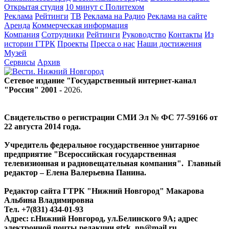
Открытая студия
10 минут с Политехом
Реклама
Рейтинги
ТВ
Реклама на Радио
Реклама на сайте
Аренда
Коммерческая информация
Компания
Сотрудники
Рейтинги
Руководство
Контакты
Из
истории ГТРК
Проекты
Пресса о нас
Наши достижения
Музей
Сервисы
Архив
Сетевое издание "Государственный интернет-канал
"Россия" 2001 -
2026
.
Свидетельство о регистрации СМИ Эл № ФС 77-59166 от
22 августа 2014 года.
Учредитель федеральное государственное унитарное
предприятие "Всероссийская государственная
телевизионная и радиовещательная компания". Главный
редактор – Елена Валерьевна Панина.
Редактор сайта ГТРК "Нижний Новгород" Макарова
Альбина Владимировна
Тел. +7(831) 434-01-93
Адрес: г.Нижний Новгород, ул.Белинского 9А; адрес
электронной почты редакции
gtrk_nn@mail.ru