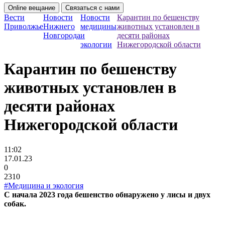
Online вещание
Связаться с нами
Вести
Новости
Новости
Карантин по бешенству
Приволжье
Нижнего
медицины
животных установлен в
Новгорода
и
десяти районах
экологии
Нижегородской области
Карантин по бешенству
животных установлен в
десяти районах
Нижегородской области
11:02
17.01.23
0
2310
#Медицина и экология
С начала 2023 года бешенство обнаружено у лисы и двух
собак.