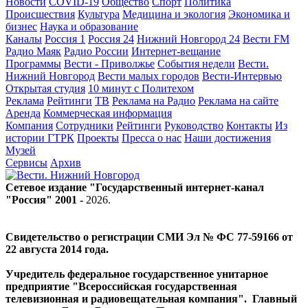
Новости
COVID-19
Общество
Спорт
Политика
Происшествия
Культура
Медицина и экология
Экономика и
бизнес
Наука и образование
Каналы
Россия 1
Россия 24
Нижний Новгород 24
Вести FM
Радио Маяк
Радио России
Интернет-вещание
Программы
Вести - Приволжье
События недели
Вести.
Нижний Новгород
Вести малых городов
Вести-Интервью
Открытая студия
10 минут с Политехом
Реклама
Рейтинги
ТВ
Реклама на Радио
Реклама на сайте
Аренда
Коммерческая информация
Компания
Сотрудники
Рейтинги
Руководство
Контакты
Из
истории ГТРК
Проекты
Пресса о нас
Наши достижения
Музей
Сервисы
Архив
Сетевое издание "Государственный интернет-канал
"Россия" 2001 -
2026
.
Свидетельство о регистрации СМИ Эл № ФС 77-59166 от
22 августа 2014 года.
Учредитель федеральное государственное унитарное
предприятие "Всероссийская государственная
телевизионная и радиовещательная компания". Главный