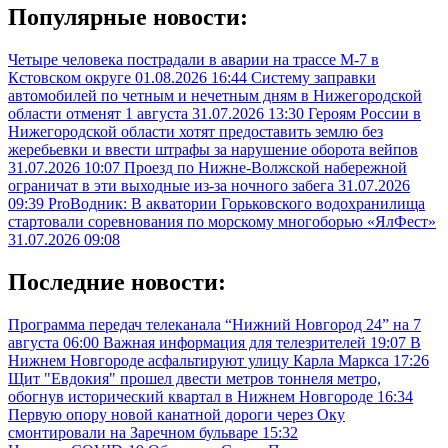
Популярные новости:
Четыре человека пострадали в аварии на трассе М-7 в
Кстовском округе
01.08.2026 16:44
Систему заправки
автомобилей по четным и нечетным дням в Нижегородской
области отменят 1 августа
31.07.2026 13:30
Героям России в
Нижегородской области хотят предоставить землю без
жеребьевки и ввести штрафы за нарушение оборота вейпов
31.07.2026 10:07
Проезд по Нижне-Волжской набережной
ограничат в эти выходные из-за ночного забега
31.07.2026
09:39
ProВодник: В акватории Горьковского водохранилища
стартовали соревнования по морскому многоборью «ЯлФест»
31.07.2026 09:08
Последние новости:
Программа передач телеканала “Нижний Новгород 24” на 7
августа
06:00
Важная информация для телезрителей
19:07
В
Нижнем Новгороде асфальтируют улицу Карла Маркса
17:26
Щит "Евдокия" прошел двести метров тоннеля метро,
обогнув исторический квартал в Нижнем Новгороде
16:34
Первую опору новой канатной дороги через Оку
смонтировали на Заречном бульваре
15:32