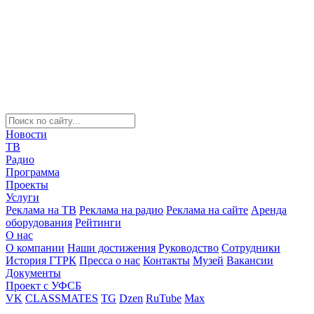
Новости
ТВ
Радио
Программа
Проекты
Услуги
Реклама на ТВ
Реклама на радио
Реклама на сайте
Аренда
оборудования
Рейтинги
О нас
О компании
Наши достижения
Руководство
Сотрудники
История ГТРК
Пресса о нас
Контакты
Музей
Вакансии
Документы
Проект с УФСБ
VK
CLASSMATES
TG
Dzen
RuTube
Max