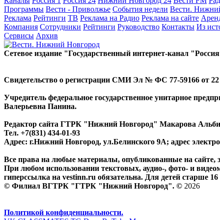
Каналы
Россия 1
Россия 24
Нижний Новгород 24
Вести FM
Ра
Программы
Вести - Приволжье
События недели
Вести. Нижни
Реклама
Рейтинги
ТВ
Реклама на Радио
Реклама на сайте
Арен
Компания
Сотрудники
Рейтинги
Руководство
Контакты
Из ис
Сервисы
Архив
Сетевое издание "Государственный интернет-канал "Россия
Свидетельство о регистрации СМИ Эл № ФС 77-59166 от 22 а
Учредитель федеральное государственное унитарное предп
Валерьевна Панина.
Редактор сайта ГТРК "Нижний Новгород" Макарова Альб
Тел. +7(831) 434-01-93
Адрес: г.Нижний Новгород, ул.Белинского 9А; адрес элект
Все права на любые материалы, опубликованные на сайте,
При любом использовании текстовых, аудио-, фото- и видео
гиперссылка на vestinn.ru обязательна. Для детей старше 16 
© Филиал ВГТРК "ГТРК "Нижний Новгород". ©
2026
Политикой конфиденциальности.