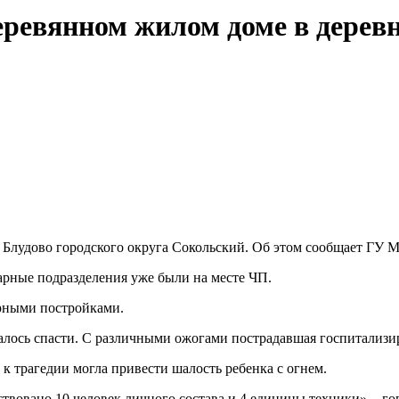
еревянном жилом доме в деревн
 Блудово городского округа Сокольский. Об этом сообщает ГУ 
арные подразделения уже были на месте ЧП.
орными постройками.
лось спасти. С различными ожогами пострадавшая госпитализи
к трагедии могла привести шалость ребенка с огнем.
ствовано 10 человек личного состава и 4 единицы техники», -