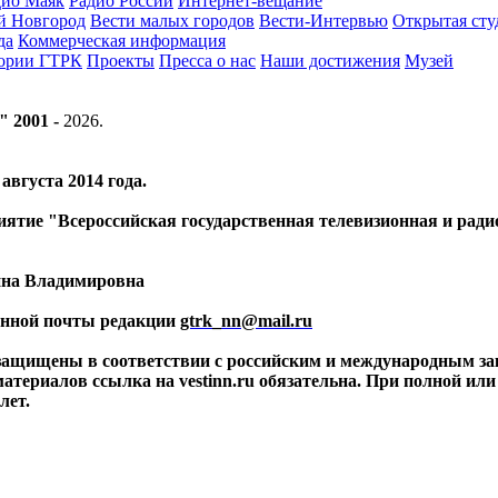
дио Маяк
Радио России
Интернет-вещание
й Новгород
Вести малых городов
Вести-Интервью
Открытая сту
да
Коммерческая информация
тории ГТРК
Проекты
Пресса о нас
Наши достижения
Музей
" 2001 -
2026
.
вгуста 2014 года.
риятие "Всероссийская государственная телевизионная и ра
ина Владимировна
ронной почты редакции
gtrk_nn@mail.ru
 защищены в соответствии с российским и международным за
материалов ссылка на vestinn.ru обязательна. При полной ил
лет.