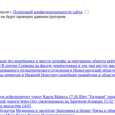
ласен с
Политикой конфиденциальности сайта
.
 он будет проверен администратором.
емлю без жеребьевки и ввести штрафы за нарушение оборота вей
9
В центре Сормова на фасаде девятиэтажки в эти дни рисует ма
рованного педиатрического отделения в Нижегородской областн
ны привезли в Нижний Новгород новейшие разработки в област
де асфальтируют улицу Карла Маркса
17:26
Щит "Евдокия" прош
ой дороги через Оку смонтировали на Заречном бульваре
15:32
ия экосистем
14:03
Культура
Медицина и экология
Экономика и бизнес
Наука и обр