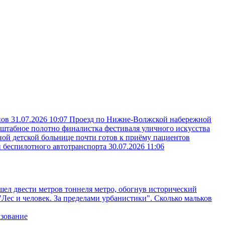
пов
31.07.2026 10:07
Проезд по Нижне-Волжской набережной
сштабное полотно финалистка фестиваля уличного искусства
ой детской больнице почти готов к приёму пациентов
и беспилотного автотранспорта
30.07.2026 11:06
ел двести метров тоннеля метро, обогнув исторический
"Лес и человек. За пределами урбанистики". Сколько мальков
азование