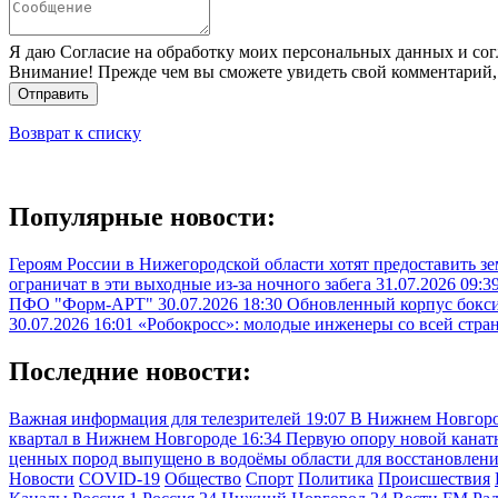
Я даю Согласие на обработку моих персональных данных и сог
Внимание! Прежде чем вы сможете увидеть свой комментарий,
Отправить
Возврат к списку
Популярные новости:
Героям России в Нижегородской области хотят предоставить з
ограничат в эти выходные из-за ночного забега
31.07.2026 09:3
ПФО "Форм-АРТ"
30.07.2026 18:30
Обновленный корпус бокси
30.07.2026 16:01
«Робокросс»: молодые инженеры со всей стра
Последние новости:
Важная информация для телезрителей
19:07
В Нижнем Новгоро
квартал в Нижнем Новгороде
16:34
Первую опору новой канатн
ценных пород выпущено в водоёмы области для восстановлен
Новости
COVID-19
Общество
Спорт
Политика
Происшествия