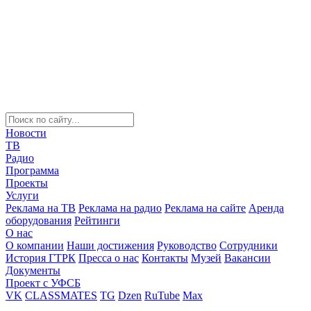
Новости
ТВ
Радио
Программа
Проекты
Услуги
Реклама на ТВ
Реклама на радио
Реклама на сайте
Аренда
оборудования
Рейтинги
О нас
О компании
Наши достижения
Руководство
Сотрудники
История ГТРК
Пресса о нас
Контакты
Музей
Вакансии
Документы
Проект с УФСБ
VK
CLASSMATES
TG
Dzen
RuTube
Max