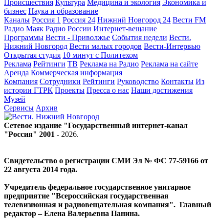
Происшествия
Культура
Медицина и экология
Экономика и
бизнес
Наука и образование
Каналы
Россия 1
Россия 24
Нижний Новгород 24
Вести FM
Радио Маяк
Радио России
Интернет-вещание
Программы
Вести - Приволжье
События недели
Вести.
Нижний Новгород
Вести малых городов
Вести-Интервью
Открытая студия
10 минут с Политехом
Реклама
Рейтинги
ТВ
Реклама на Радио
Реклама на сайте
Аренда
Коммерческая информация
Компания
Сотрудники
Рейтинги
Руководство
Контакты
Из
истории ГТРК
Проекты
Пресса о нас
Наши достижения
Музей
Сервисы
Архив
Сетевое издание "Государственный интернет-канал
"Россия" 2001 -
2026
.
Свидетельство о регистрации СМИ Эл № ФС 77-59166 от
22 августа 2014 года.
Учредитель федеральное государственное унитарное
предприятие "Всероссийская государственная
телевизионная и радиовещательная компания". Главный
редактор – Елена Валерьевна Панина.