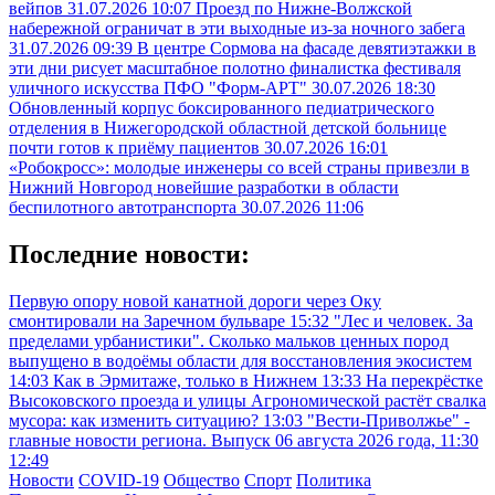
вейпов
31.07.2026 10:07
Проезд по Нижне-Волжской
набережной ограничат в эти выходные из-за ночного забега
31.07.2026 09:39
В центре Сормова на фасаде девятиэтажки в
эти дни рисует масштабное полотно финалистка фестиваля
уличного искусства ПФО "Форм-АРТ"
30.07.2026 18:30
Обновленный корпус боксированного педиатрического
отделения в Нижегородской областной детской больнице
почти готов к приёму пациентов
30.07.2026 16:01
«Робокросс»: молодые инженеры со всей страны привезли в
Нижний Новгород новейшие разработки в области
беспилотного автотранспорта
30.07.2026 11:06
Последние новости:
Первую опору новой канатной дороги через Оку
смонтировали на Заречном бульваре
15:32
"Лес и человек. За
пределами урбанистики". Сколько мальков ценных пород
выпущено в водоёмы области для восстановления экосистем
14:03
Как в Эрмитаже, только в Нижнем
13:33
На перекрёстке
Высоковского проезда и улицы Агрономической растёт свалка
мусора: как изменить ситуацию?
13:03
"Вести-Приволжье" -
главные новости региона. Выпуск 06 августа 2026 года, 11:30
12:49
Новости
COVID-19
Общество
Спорт
Политика