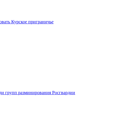
вать Курское приграничье
ди групп разминирования Росгвардии