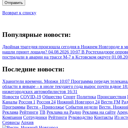
Отправить
Возврат к списку
Популярные новости:
Двойная трагедия произошла сегодня в Нижнем Новгороде в 
нашли приют лошади?
04.08.2026 10:07
В Ростехнадзоре опрове
пострадали в аварии на трассе М-7 в Кстовском округе
01.08.20
Последние новости:
Хранители времени. Моржи
10:07
Программа передач телекана
области в январе – в июле текущего года вырос почти вдвое
18
нижегородских автомобилистов
16:31
Новости
COVID-19
Общество
Спорт
Политика
Происшествия
Каналы
Россия 1
Россия 24
Нижний Новгород 24
Вести FM
Ра
Программы
Вести - Приволжье
События недели
Вести. Нижни
Реклама
Рейтинги
ТВ
Реклама на Радио
Реклама на сайте
Арен
Компания
Сотрудники
Рейтинги
Руководство
Контакты
Из ис
Сервисы
Архив