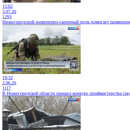
15:02
3.07.26
1293
Нижегородский инженерно-саперный полк помогает разминиро
19:32
2.06.26
1117
В Нижегородской области прошел конкурс профмастерства сре