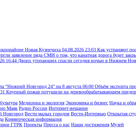
микрорайоне Новая Кузнечиха
04.08.2026 23:03
Как устраняют по
ргли заявление ряда СМИ о том, что канатная дорога будет закр
26 16:44
Двоих утопающих спасли сегодня ночью в Нижнем Но
ла “Нижний Новгород 24” на 8 августа
06:00
Объём экспорта п
:31
Крупный пожар потушили на деревообрабатывающем предпр
Культура
Медицина и экология
Экономика и бизнес
Наука и обр
дио Маяк
Радио России
Интернет-вещание
й Новгород
Вести малых городов
Вести-Интервью
Открытая сту
да
Коммерческая информация
тории ГТРК
Проекты
Пресса о нас
Наши достижения
Музей