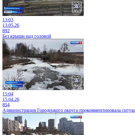
13:03
13.05.26
892
Без крыши над головой
15:04
15.04.26
854
Администрация Городецкого округа прокомментировала ситуац