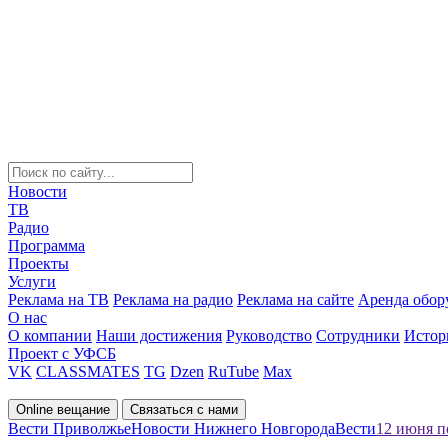
Новости
ТВ
Радио
Программа
Проекты
Услуги
Реклама на ТВ
Реклама на радио
Реклама на сайте
Аренда обор
О нас
О компании
Наши достижения
Руководство
Сотрудники
Истор
Проект с УФСБ
VK
CLASSMATES
TG
Dzen
RuTube
Max
Online вещание
Связаться с нами
Вести Приволжье
Новости Нижнего Новгорода
Вести
12 июня п