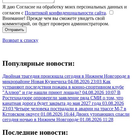
Я даю Согласие на обработку моих персональных данных и
согласен с
Политикой конфиденциальности сайта
.
Внимание! Прежде чем вы сможете увидеть свой
комментарий, он будет проверен администратором.
Отправить
Возврат к списку
Популярные новости:
Двойная трагедия произошла сегодня в Нижнем Новгороде в
микрорайоне Новая Кузнечиха
04.08.2026 23:03
Как
устраняют последствия пожара в конно-спортивном клубе
"Аллюр" и где нашли приют лошади?
04.08.2026 10:07
В
Ростехнадзоре опровергли заявление ряда СМИ о том, что
канатная дорога будет закрыта до мая 2027 года
03.08.2026
23:03
Четыре человека пострадали в аварии на трассе М-7 в
Кстовском округе
01.08.2026 16:44
Двоих утопающих спасли
сегодня ночью в Нижнем Новгороде
01.08.2026 11:28
Последние новости: