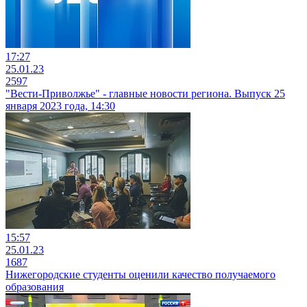
17:27
25.01.23
2597
"Вести-Приволжье" - главные новости региона. Выпуск 25
января 2023 года, 14:30
15:57
25.01.23
1687
Нижегородские студенты оценили качество получаемого
образования