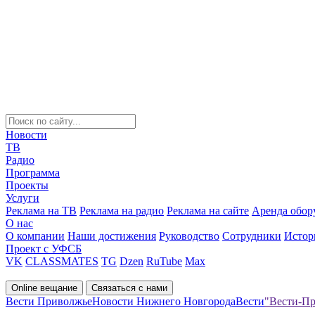
Новости
ТВ
Радио
Программа
Проекты
Услуги
Реклама на ТВ
Реклама на радио
Реклама на сайте
Аренда обор
О нас
О компании
Наши достижения
Руководство
Сотрудники
Истор
Проект с УФСБ
VK
CLASSMATES
TG
Dzen
RuTube
Max
Online вещание
Связаться с нами
Вести Приволжье
Новости Нижнего Новгорода
Вести
"Вести-Пр