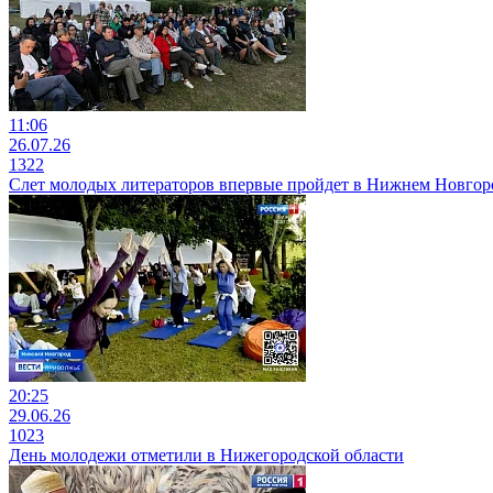
11:06
26.07.26
1322
Слет молодых литераторов впервые пройдет в Нижнем Новгор
20:25
29.06.26
1023
День молодежи отметили в Нижегородской области