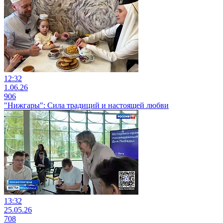
12:32
1.06.26
906
"Нижгары": Сила традиций и настоящей любви
13:32
25.05.26
708