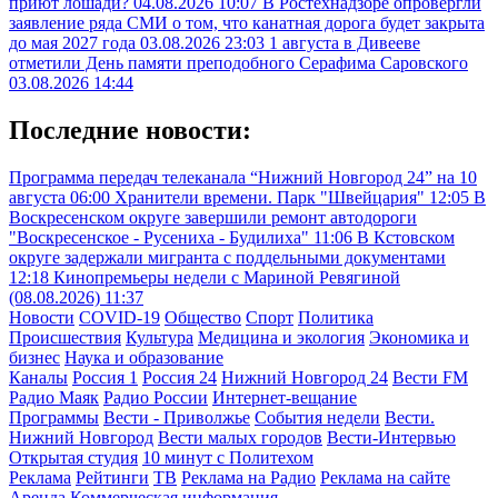
приют лошади?
04.08.2026 10:07
В Ростехнадзоре опровергли
заявление ряда СМИ о том, что канатная дорога будет закрыта
до мая 2027 года
03.08.2026 23:03
1 августа в Дивееве
отметили День памяти преподобного Серафима Саровского
03.08.2026 14:44
Последние новости:
Программа передач телеканала “Нижний Новгород 24” на 10
августа
06:00
Хранители времени. Парк "Швейцария"
12:05
В
Воскресенском округе завершили ремонт автодороги
"Воскресенское - Русениха - Будилиха"
11:06
В Кстовском
округе задержали мигранта с поддельными документами
12:18
Кинопремьеры недели с Мариной Ревягиной
(08.08.2026)
11:37
Новости
COVID-19
Общество
Спорт
Политика
Происшествия
Культура
Медицина и экология
Экономика и
бизнес
Наука и образование
Каналы
Россия 1
Россия 24
Нижний Новгород 24
Вести FM
Радио Маяк
Радио России
Интернет-вещание
Программы
Вести - Приволжье
События недели
Вести.
Нижний Новгород
Вести малых городов
Вести-Интервью
Открытая студия
10 минут с Политехом
Реклама
Рейтинги
ТВ
Реклама на Радио
Реклама на сайте
Аренда
Коммерческая информация