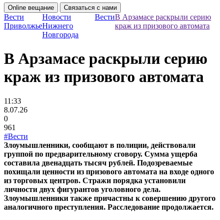
Online вещание
Связаться с нами
Вести
Новости
Вести
В Арзамасе раскрыли серию
Приволжье
Нижнего
краж из призового автомата
Новгорода
В Арзамасе раскрыли серию
краж из призового автомата
11:33
8.07.26
0
961
#Вести
Злоумышленники, сообщают в полиции, действовали
группой по предварительному сговору. Сумма ущерба
составила двенадцать тысяч рублей. Подозреваемые
похищали ценности из призового автомата на входе одного
из торговых центров. Стражи порядка установили
личности двух фигурантов уголовного дела.
Злоумышленники также причастны к совершению другого
аналогичного преступления. Расследование продолжается.