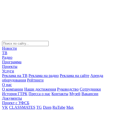
Новости
ТВ
Радио
Программа
Проекты
Услуги
Реклама на ТВ
Реклама на радио
Реклама на сайте
Аренда
оборудования
Рейтинги
О нас
О компании
Наши достижения
Руководство
Сотрудники
История ГТРК
Пресса о нас
Контакты
Музей
Вакансии
Документы
Проект с УФСБ
VK
CLASSMATES
TG
Dzen
RuTube
Max