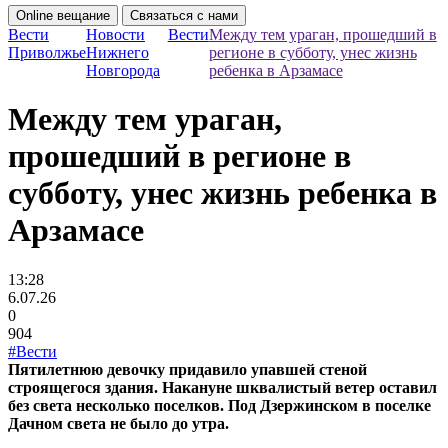
Online вещание
Связаться с нами
Вести
Новости
Вести
Между тем ураган, прошедший в
Приволжье
Нижнего
регионе в субботу, унес жизнь
Новгорода
ребенка в Арзамасе
Между тем ураган,
прошедший в регионе в
субботу, унес жизнь ребенка в
Арзамасе
13:28
6.07.26
0
904
#Вести
Пятилетнюю девочку придавило упавшей стеной
строящегося здания. Накануне шквалистый ветер оставил
без света несколько поселков. Под Дзержинском в поселке
Дачном света не было до утра.