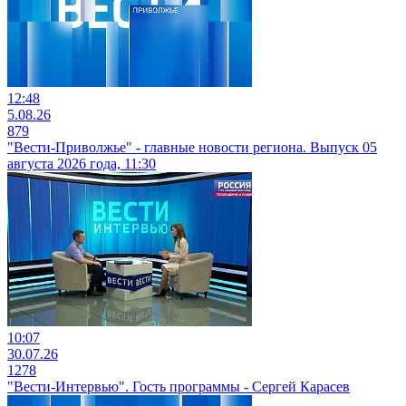
12:48
5.08.26
879
"Вести-Приволжье" - главные новости региона. Выпуск 05
августа 2026 года, 11:30
10:07
30.07.26
1278
"Вести-Интервью". Гость программы - Сергей Карасев