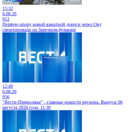
15:32
6.08.26
912
Первую опору новой канатной дороги через Оку
смонтировали на Заречном бульваре
12:49
6.08.26
956
"Вести-Приволжье" - главные новости региона. Выпуск 06
августа 2026 года, 11:30