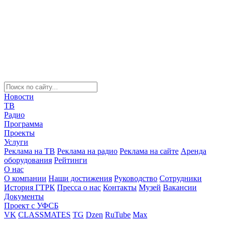
Новости
ТВ
Радио
Программа
Проекты
Услуги
Реклама на ТВ
Реклама на радио
Реклама на сайте
Аренда
оборудования
Рейтинги
О нас
О компании
Наши достижения
Руководство
Сотрудники
История ГТРК
Пресса о нас
Контакты
Музей
Вакансии
Документы
Проект с УФСБ
VK
CLASSMATES
TG
Dzen
RuTube
Max