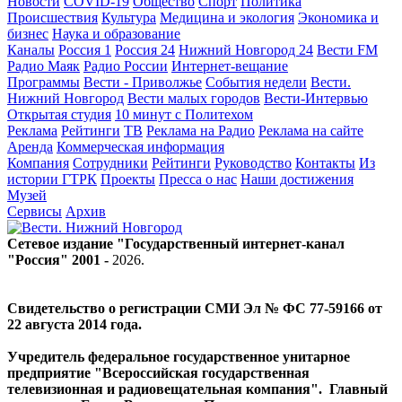
Новости
COVID-19
Общество
Спорт
Политика
Происшествия
Культура
Медицина и экология
Экономика и
бизнес
Наука и образование
Каналы
Россия 1
Россия 24
Нижний Новгород 24
Вести FM
Радио Маяк
Радио России
Интернет-вещание
Программы
Вести - Приволжье
События недели
Вести.
Нижний Новгород
Вести малых городов
Вести-Интервью
Открытая студия
10 минут с Политехом
Реклама
Рейтинги
ТВ
Реклама на Радио
Реклама на сайте
Аренда
Коммерческая информация
Компания
Сотрудники
Рейтинги
Руководство
Контакты
Из
истории ГТРК
Проекты
Пресса о нас
Наши достижения
Музей
Сервисы
Архив
Сетевое издание "Государственный интернет-канал
"Россия" 2001 -
2026
.
Свидетельство о регистрации СМИ Эл № ФС 77-59166 от
22 августа 2014 года.
Учредитель федеральное государственное унитарное
предприятие "Всероссийская государственная
телевизионная и радиовещательная компания". Главный