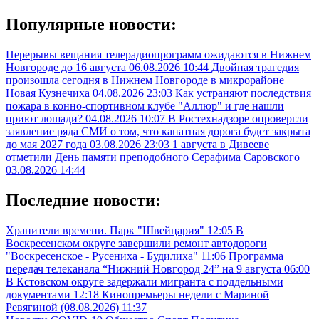
Популярные новости:
Перерывы вещания телерадиопрограмм ожидаются в Нижнем
Новгороде до 16 августа
06.08.2026 10:44
Двойная трагедия
произошла сегодня в Нижнем Новгороде в микрорайоне
Новая Кузнечиха
04.08.2026 23:03
Как устраняют последствия
пожара в конно-спортивном клубе "Аллюр" и где нашли
приют лошади?
04.08.2026 10:07
В Ростехнадзоре опровергли
заявление ряда СМИ о том, что канатная дорога будет закрыта
до мая 2027 года
03.08.2026 23:03
1 августа в Дивееве
отметили День памяти преподобного Серафима Саровского
03.08.2026 14:44
Последние новости:
Хранители времени. Парк "Швейцария"
12:05
В
Воскресенском округе завершили ремонт автодороги
"Воскресенское - Русениха - Будилиха"
11:06
Программа
передач телеканала “Нижний Новгород 24” на 9 августа
06:00
В Кстовском округе задержали мигранта с поддельными
документами
12:18
Кинопремьеры недели с Мариной
Ревягиной (08.08.2026)
11:37