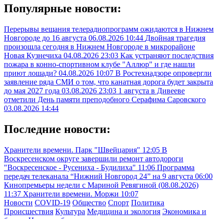
Популярные новости:
Перерывы вещания телерадиопрограмм ожидаются в Нижнем
Новгороде до 16 августа
06.08.2026 10:44
Двойная трагедия
произошла сегодня в Нижнем Новгороде в микрорайоне
Новая Кузнечиха
04.08.2026 23:03
Как устраняют последствия
пожара в конно-спортивном клубе "Аллюр" и где нашли
приют лошади?
04.08.2026 10:07
В Ростехнадзоре опровергли
заявление ряда СМИ о том, что канатная дорога будет закрыта
до мая 2027 года
03.08.2026 23:03
1 августа в Дивееве
отметили День памяти преподобного Серафима Саровского
03.08.2026 14:44
Последние новости:
Хранители времени. Парк "Швейцария"
12:05
В
Воскресенском округе завершили ремонт автодороги
"Воскресенское - Русениха - Будилиха"
11:06
Программа
передач телеканала “Нижний Новгород 24” на 9 августа
06:00
Кинопремьеры недели с Мариной Ревягиной (08.08.2026)
11:37
Хранители времени. Моржи
10:07
Новости
COVID-19
Общество
Спорт
Политика
Происшествия
Культура
Медицина и экология
Экономика и