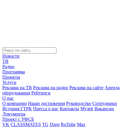
Новости
ТВ
Радио
Программа
Проекты
Услуги
Реклама на ТВ
Реклама на радио
Реклама на сайте
Аренда
оборудования
Рейтинги
О нас
О компании
Наши достижения
Руководство
Сотрудники
История ГТРК
Пресса о нас
Контакты
Музей
Вакансии
Документы
Проект с УФСБ
VK
CLASSMATES
TG
Dzen
RuTube
Max