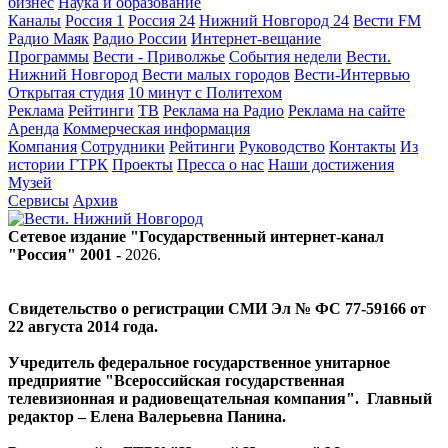
бизнес
Наука и образование
Каналы
Россия 1
Россия 24
Нижний Новгород 24
Вести FM
Радио Маяк
Радио России
Интернет-вещание
Программы
Вести - Приволжье
События недели
Вести.
Нижний Новгород
Вести малых городов
Вести-Интервью
Открытая студия
10 минут с Политехом
Реклама
Рейтинги
ТВ
Реклама на Радио
Реклама на сайте
Аренда
Коммерческая информация
Компания
Сотрудники
Рейтинги
Руководство
Контакты
Из
истории ГТРК
Проекты
Пресса о нас
Наши достижения
Музей
Сервисы
Архив
Сетевое издание "Государственный интернет-канал
"Россия" 2001 -
2026
.
Свидетельство о регистрации СМИ Эл № ФС 77-59166 от
22 августа 2014 года.
Учредитель федеральное государственное унитарное
предприятие "Всероссийская государственная
телевизионная и радиовещательная компания". Главный
редактор – Елена Валерьевна Панина.