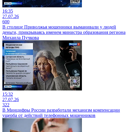
16:35
27.07.26
600
В столице Приволжья мошенники выманивали у людей
деньги, прикрываясь именем министра образования региона
Михаила Пучкова
15:32
27.07.26
322
В Минцифры России разработали механизм компенсации
ущерба от действий телефонных мошенников