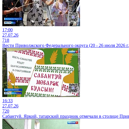
17:00
27.07.26
718
Вести Приволжского Федерального округа (20 - 26 июля 2026 г.
16:33
27.07.26
720
Сабантуй. Яркий, татарский праздник отмечали в столице При