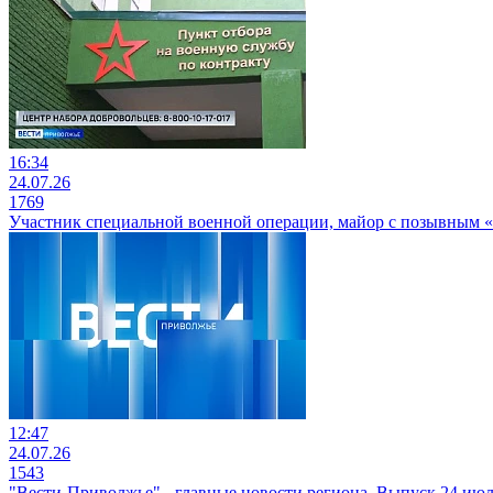
16:34
24.07.26
1769
Участник специальной военной операции, майор с позывным «
12:47
24.07.26
1543
"Вести-Приволжье" - главные новости региона. Выпуск 24 июля