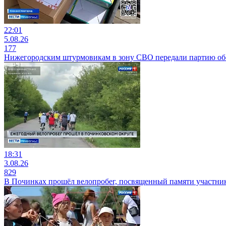
22:01
5.08.26
177
Нижегородским штурмовикам в зону СВО передали партию обо
18:31
3.08.26
829
В Починках прошёл велопробег, посвященный памяти участни