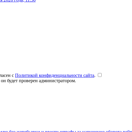
ласен с
Политикой конфиденциальности сайта
.
 он будет проверен администратором.
емлю без жеребьевки и ввести штрафы за нарушение оборота вей