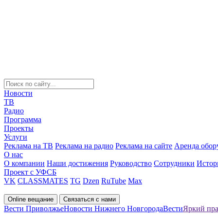
Новости
ТВ
Радио
Программа
Проекты
Услуги
Реклама на ТВ
Реклама на радио
Реклама на сайте
Аренда обор
О нас
О компании
Наши достижения
Руководство
Сотрудники
Истор
Проект с УФСБ
VK
CLASSMATES
TG
Dzen
RuTube
Max
Online вещание
Связаться с нами
Вести Приволжье
Новости Нижнего Новгорода
Вести
Яркий пра