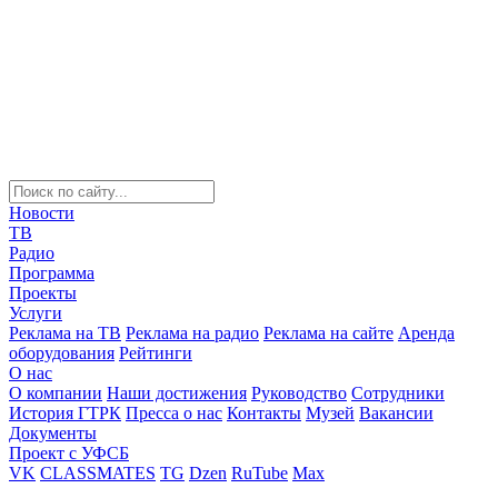
Новости
ТВ
Радио
Программа
Проекты
Услуги
Реклама на ТВ
Реклама на радио
Реклама на сайте
Аренда
оборудования
Рейтинги
О нас
О компании
Наши достижения
Руководство
Сотрудники
История ГТРК
Пресса о нас
Контакты
Музей
Вакансии
Документы
Проект с УФСБ
VK
CLASSMATES
TG
Dzen
RuTube
Max