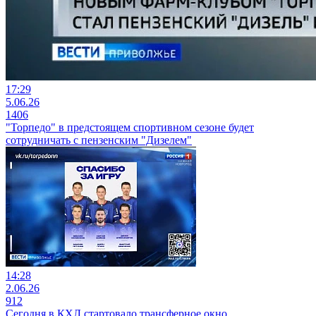
17:29
5.06.26
1406
"Торпедо" в предстоящем спортивном сезоне будет
сотрудничать с пензенским "Дизелем"
14:28
2.06.26
912
Сегодня в КХЛ стартовало трансферное окно