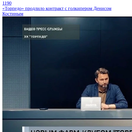
1190
«Торпедо» продлило контракт с голкипером Денисом
Костиным