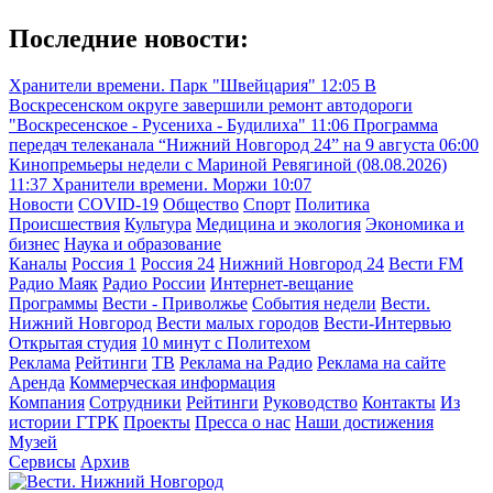
Последние новости:
Хранители времени. Парк "Швейцария"
12:05
В
Воскресенском округе завершили ремонт автодороги
"Воскресенское - Русениха - Будилиха"
11:06
Программа
передач телеканала “Нижний Новгород 24” на 9 августа
06:00
Кинопремьеры недели с Мариной Ревягиной (08.08.2026)
11:37
Хранители времени. Моржи
10:07
Новости
COVID-19
Общество
Спорт
Политика
Происшествия
Культура
Медицина и экология
Экономика и
бизнес
Наука и образование
Каналы
Россия 1
Россия 24
Нижний Новгород 24
Вести FM
Радио Маяк
Радио России
Интернет-вещание
Программы
Вести - Приволжье
События недели
Вести.
Нижний Новгород
Вести малых городов
Вести-Интервью
Открытая студия
10 минут с Политехом
Реклама
Рейтинги
ТВ
Реклама на Радио
Реклама на сайте
Аренда
Коммерческая информация
Компания
Сотрудники
Рейтинги
Руководство
Контакты
Из
истории ГТРК
Проекты
Пресса о нас
Наши достижения
Музей
Сервисы
Архив