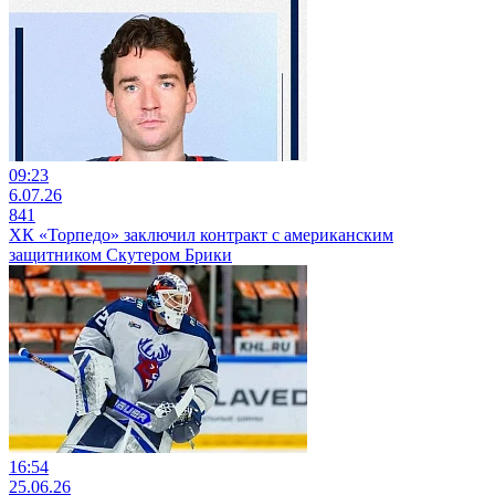
09:23
6.07.26
841
ХК «Торпедо» заключил контракт с американским
защитником Скутером Брики
16:54
25.06.26